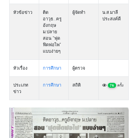
หัวข้อข่าว
ติด
ผู้จัดทำ
น.ส.มาลี
อาวุธ...ครู
ประสงค์ดี
อังกฤษ
ม.ปลาย
สอน "ฟุด
ฟิดฟอไพ"
แบบง่ายๆ
หัวเรื่อง
การศึกษา
ผู้ตรวจ
ประเภท
การศึกษา
สถิติ
ครั้ง
76
ข่าว