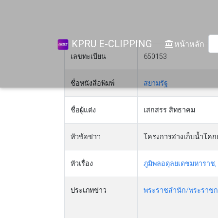
KPRU E-CLIPPING
(cur
หน้าหลัก
เลขทะเบียน
650153
ชื่อหนังสือพิมพ์
สยามรัฐ
ชื่อผู้แต่ง
เสกสรร สิทธาคม
หัวข้อข่าว
โครงการอ่างเก็บน้ำโคก
หัวเรื่อง
ภูมิพลอดุลยเดชมหาราช
ประเภทข่าว
พระราชสำนัก/พระราชก