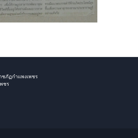
ราชภัฏกำแพงเพชร
เพชร