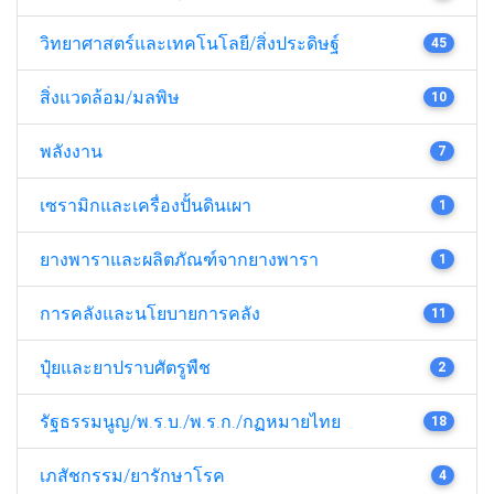
วิทยาศาสตร์และเทคโนโลยี/สิ่งประดิษฐ์
45
สิ่งแวดล้อม/มลพิษ
10
พลังงาน
7
เซรามิกและเครื่องปั้นดินเผา
1
ยางพาราและผลิตภัณฑ์จากยางพารา
1
การคลังและนโยบายการคลัง
11
ปุ๋ยและยาปราบศัตรูพืช
2
รัฐธรรมนูญ/พ.ร.บ./พ.ร.ก./กฏหมายไทย
18
เภสัชกรรม/ยารักษาโรค
4