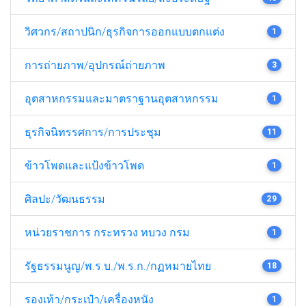
วิศวกร/สถาปนิก/ธุรกิจการออกแบบตกแต่ง
1
การถ่ายภาพ/อุปกรณ์ถ่ายภาพ
3
อุตสาหกรรมและมาตราฐานอุตสาหกรรม
1
ธุรกิจนิทรรศการ/การประชุม
11
ข้าวโพดและแป้งข้าวโพด
1
ศิลปะ/วัฒนธรรม
29
หน่วยราชการ กระทรวง ทบวง กรม
1
รัฐธรรมนูญ/พ.ร.บ./พ.ร.ก./กฏหมายไทย
18
รองเท้า/กระเป๋า/เครื่องหนัง
1