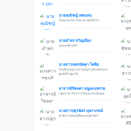
นายคุณัชญ์ เทพแสน
โปรแกรมวิชาวิทยาศาสตร์ทั่วไป
นายอำพร ขวัญเมือง
คณะครุศาสตร์
นางสาวเพชรลัดดา โตทิม
โรงเรียนอนุบาลราชภัฏกำแพงเพชรและ
ศูนย์เด็กปฐมวัย
อาจารย์จิตลดา หนูดอนทราย
กลุ่มสาขาวิชาการวัดและประเมินผล
นางสาวปยุรฉัตร บุษราภรณ์
สำนักงานคณบดีคณะครุศาสตร์