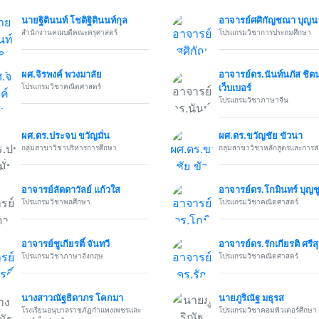
นายฐิตินนท์ โชติฐิตินนท์กุล
อาจารย์ศศิกัญชณา บุญ
สำนักงานคณบดีคณะครุศาสตร์
โปรแกรมวิชาการประถมศึกษา
ผศ.จิรพงค์ พวงมาลัย
อาจารย์ดร.นันท์นภัส ชิตนุ
โปรแกรมวิชาคณิตศาสตร์
เว็บเบอร์
โปรแกรมวิชาภาษาจีน
ผศ.ดร.ประจบ ขวัญมั่น
ผศ.ดร.ขวัญชัย ขัวนา
กลุ่มสาขาวิชาบริหารการศึกษา
กลุ่มสาขาวิชาหลักสูตรและการ
อาจารย์ลัดดาวัลย์ แก้วใส
อาจารย์ดร.โกมินทร์ บุญช
โปรแกรมวิชาพลศึกษา
โปรแกรมวิชาคณิตศาสตร์
อาจารย์ชูเกียรติ์ จันทวี
อาจารย์ดร.รักเกียรติ ศรี
โปรแกรมวิชาภาษาอังกฤษ
โปรแกรมวิชาคณิตศาสตร์
นางสาวณัฐธิดาภร โคกมา
นายภูริณัฐ มธุรส
โรงเรียนอนุบาลราชภัฏกำแพงเพชรและ
โปรแกรมวิชาคอมพิวเตอร์ศึกษา