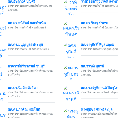
ผศ.อัษฎางค์ บุญศรี
ว่าที่ร้อยตรีรุ่งโรจน์ สงว
สาขาวิชาวิศวกรรมเทคโนโลยีพลังงาน
สาขาวิชาเทคโนโลยีวิศวกรรมไฟ
และระบบ
ผศ.ดร.ธนิรัตน์ ยอดดำเนิน
ผศ.ดร.วิษณุ บัวเทศ
สาขาวิชาเทคโนโลยีคอมพิวเตอร์
สาขาวิชาเทคโนโลยีวิศวกรรมไฟ
ผศ.ดร.มนูญ บูลย์ประมุข
ผศ.จารุกิตติ์ พิบูลนฤดม
สาขาวิชาเทคโนโลยีวิศวกรรมไฟฟ้า
สาขาวิชาวิศวกรรมวัสดุและอุต
อาจารย์ปรีชาภรณ์ ขันบุรี
ผศ.วรวุฒิ บุตรดี
สาขาวิชาวิศวกรรมสมาร์ทกริดและยาน
สาขาวิชาวิศวกรรมเทคโนโลยีพล
ยนต์ไฟฟ้า
และระบบ
ผศ.ดร.นิวดี คลังสีดา
ผศ.ดร.ณัฐธิกานต์ ปิ่นจุไร
สาขาวิชาวิศวกรรมสมาร์ทกริดและยาน
สาขาวิชาออกแบบผลิตภัณฑ์อุต
ยนต์ไฟฟ้า
ผศ.ดร.ภาคิณ มณีโชติ
นางสุพิชา จันทร์ละมูล
สาขาวิชาวิศวกรรมสมาร์ทกริดและยาน
สำนักงานคณบดีคณะเทคโนโลยี
ยนต์ไฟฟ้า
อุตสาหกรรม