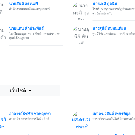
นายสันติ สงวนศรี
นางมะลิ กุลฉิม
สำนักงานคณบดีคณะครุศาสตร์
โรงเรียนอนุบาลราชภัฏกำแพงเ
ศูนย์เด็กปฐมวัย
นายแทน คำประพันธ์
นางสุนีย์ ทับมนเทียน
โรงเรียนอนุบาลราชภัฏกำแพงเพชรและ
ศูนย์วิจัยและพัฒนาการศึกษาพิเ
ศูนย์เด็กปฐมวัย
เว็บไชต์
อาจารย์ธัชชัย ช่อพฤกษา
ผศ.ดร.วสันต์ เพชรพิมูล
สาขาวิชาการจัดการโลจิสติกส์
สาขาวิชาเทคโนโลยีวิศวกรรมไฟ