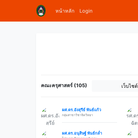
หน้าหลัก
Login
คณะครุศาสตร์ (105)
เว็บไชต
ผศ.ดร.อังสุรีย์ พันธ์แก้ว
กลุ่มสาขาวิชาจิตวิทยา
ผศ.ดร.อนุสิษฐ์ พันธ์กล่ำ