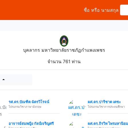
ชื่อ หรือ นามสกุล
บุคลากร มหาวิทยาลัยราชภัฏกำแพงเพชร
จำนวน 761 ท่าน
์
รศ.ดร.บัณฑิต ฉัตรวิโรจน์
ผศ.ดร.ปาริชาต เตชะ
โปรแกรมวิชาภาษาอังกฤษ
โปรแกรมวิชาการประถมศึกษา
อาจารย์สมหญิง กัลป์เจริญศรี
ผศ.ดร.ถิรวิท ไพรมหานิยม