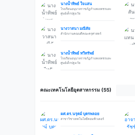
นางน้ำทิพย์ ใจแสน
โรงเรียนอนุบาลราชภัฏกำแพงเพชรและ
ศูนย์เด็กปฐมวัย
นางวาสนา มณีสัย
สำนักงานคณบดีคณะครุศาสตร์
นางน้ำทิพย์ ทวีทรัพย์
โรงเรียนอนุบาลราชภัฏกำแพงเพชรและ
ศูนย์เด็กปฐมวัย
คณะเทคโนโลยีอุตสาหกรรม (55)
ผศ.ดร.นรุตม์ บุตรพลอย
สาขาวิชาเทคโนโลยีคอมพิวเตอร์