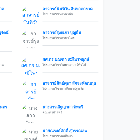
นาค
อาจารย์นันทิวัน อินหาดกรวด
โปรแกรมวิชาภาษาจีน
รัตน์
อาจารย์รุ่งณภา บุญยิ้ม
โปรแกรมวิชาภาษาไทย
ผศ.ดร.มณฑา หมีไพรพฤกษ์
สอน
โปรแกรมวิชาวิทยาศาสตร์ทั่วไป
ู
อาจารย์ศิลป์ศุพา สัจจะพัฒนกุล
โปรแกรมวิชาการศึกษาปฐมวัย
สุนทร
นางสาวณัฐญาดา ทัพทวี
คณะครุศาสตร์
นายณรงค์ศักดิ์ สุวรรณลพ
โปรแกรมวิชาพลศึกษา