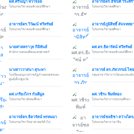
ผศ.ศรินญา หวาจ้อย
อาจารย์ดร.ธัชนิติ วีระศิริ
โปรแกรมวิชาคอมพิวเตอร์ศึกษา
โปรแกรมวิชาพลศึกษา
อาจารย์ดร.วิวัฒน์ ทวีทรัพย์
อาจารย์ภูมิสิทธิ์ สัจจหท
โปรแกรมวิชาคอมพิวเตอร์ศึกษา
โปรแกรมวิชาพลศึกษา
นายศาสตราวุธ กิมิพันธ์
ผศ.ดร.ธิดารัตน์ ทวีทรัพย์
สำนักงานคณบดีคณะครุศาสตร์
โปรแกรมวิชาคอมพิวเตอร์ศึกษา
นางสาววาสนา สุระพา
อาจารย์ ดร.ภัทวรรณ์ ไชยภ
โรงเรียนอนุบาลราชภัฏกำแพงเพชรและ
กลุ่มสาขาวิชาการวัดและประเมิ
ศูนย์เด็กปฐมวัย
ผศ.เกรียงไกร กันตีมูล
ผศ.วชิระ พิมพ์ทอง
โปรแกรมวิชาสังคมศึกษา
โปรแกรมวิชาการประถมศึกษา
อาจารย์ดร.ธิดารัตน์ พรหมมา
อาจารย์ชลธิชา สว่างไต
โปรแกรมวิชาวิทยาศาสตร์ทั่วไป
โปรแกรมวิชาภาษาจีน