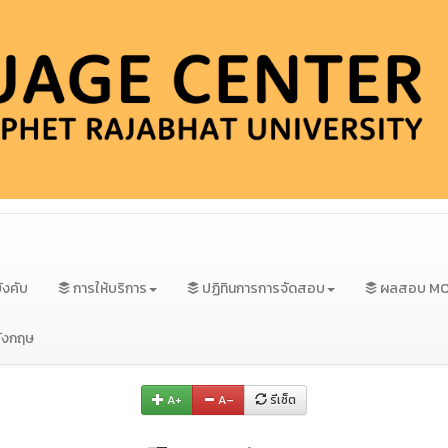
ังคับ
การให้บริการ
ปฏิทินการการจัดสอบ
ผลสอบ MOC
ังกฤษ
A+
A–
รีเซ็ต