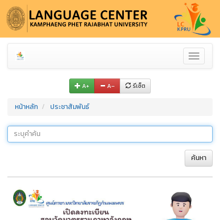
Toggle
navigati
A+
A–
รีเซ็ต
หน้าหลัก
ประชาสัมพันธ์
ค้นหา