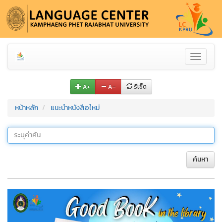
Toggle
navigati
A+
A–
รีเซ็ต
หน้าหลัก
แนะนำหนังสือใหม่
ค้นหา