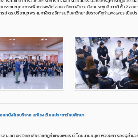
ลยีสารสนเทศ เข้าร่วมกิจกรรมการสร้างเสริมวัฒนธรรมองค์กรสู่การปฏิบัติงานอย
รถนะบุคลากรเพื่อการพลิกโฉมมหาวิทยาลัย ณ ห้องประชุมลีลาวดี ชั้น 2 อาคา
จารย์ ดร.ปรียานุช พรหมภาสิต อธิการบดีมหาวิทยาลัยราชภัฏกำแพงเพชร เป็นปร
บหนังสือบริจาค แก่โรงเรียนประชารักษ์ศึกษา
ลยีสารสนเทศ มหาวิทยาลัยราชภัฏกำแพงเพชร นำโดยนายอนุชา พวงผกา รองผู้อำน