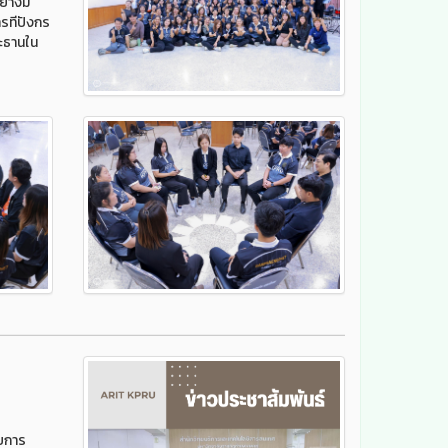
่างมี
รทีปังกร
ะธานใน
วยการ