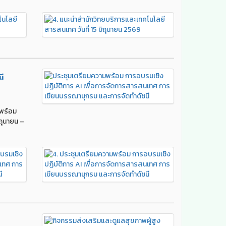
นี
มพร้อม
ถุนายน –