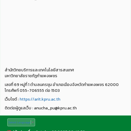
สำนักวิทยบริการและเทคโนโลยีสารสนเทศ
มหาวิทยาลัยราชภัฏกำแพงเพชร
เลขที่ 69 หมู่ที่ 1 ตำบลนครชุม อำเภอเมืองจังหวัดกำแพงเพชร 62000
โทรศัพท์ 055-706555 ต่อ 1503
เว็บไชต์ :
https://arit.kpru.ac.th
ติดต่อผู้ดูแลเว็บ : anucha_pu@kpru.ac.th
Select Language
▼