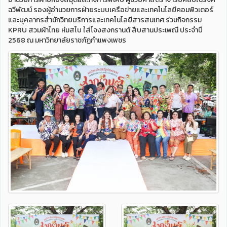
ฉวีพัฒน์ รองผู้อำนวยการฝ่ายระบบเครือข่ายและเทคโนโลยีคอมพิวเตอร์
และบุคลากรสำนักวิทยบริการและเทคโนโลยีสารสนเทศ ร่วมกิจกรรม
KPRU สวมผ้าไทย ห่มสไบ ใส่โจงสงกรานต์ สืบสานประเพณี ประจำปี
2568 ณ มหาวิทยาลัยราชภัฏกำแพงเพชร