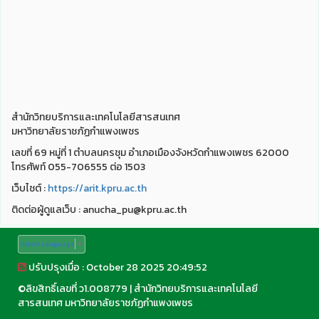
สำนักวิทยบริการและเทคโนโลยีสารสนเทศ
มหาวิทยาลัยราชภัฏกำแพงเพชร
เลขที่ 69 หมู่ที่ 1 ตำบลนครชุม อำเภอเมืองจังหวัดกำแพงเพชร 62000
โทรศัพท์ 055-706555 ต่อ 1503
เว็บไชต์ :
https://arit.kpru.ac.th
ติดต่อผู้ดูแลเว็บ : anucha_pu@kpru.ac.th
Select Language
▼
ปรับปรุงเมื่อ : October 28 2025 20:49:52
©
ลิขสิทธิ์เลขที่ ว1.008779
|
สำนักวิทยบริการและเทคโนโลยี
สารสนเทศ มหาวิทยาลัยราชภัฏกำแพงเพชร