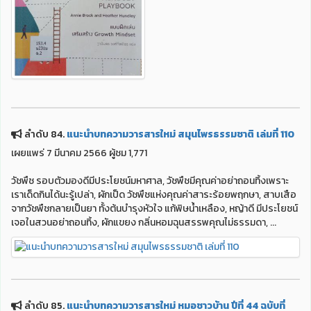
ลำดับ 84.
แนะนำบทความวารสารใหม่ สมุนไพรธรรมชาติ เล่มที่ 110
เผยแพร่ 7 มีนาคม 2566 ผู้ชม 1,771
วัชพืช รอบตัวมองดีมีประโยชน์มหาศาล, วัชพืชมีคุณค่าอย่าถอนทิ้งเพราะ
เราเด็ดกินได้นะรู้เปล่า, ผักเป็ด วัชพืชแห่งคุณค่าสาระร้อยพฤกษา, สาบเสือ
จากวัชพืชกลายเป็นยา ทั้งต้นบำรุงหัวใจ แก้พิษน้ำเหลือง, หญ้าดี มีประโยชน์
เจอในสวนอย่าถอนทิ้ง, ผักแขยง กลิ่นหอมฉุนสรรพคุณไม่ธรรมดา, ...
ลำดับ 85.
แนะนำบทความวารสารใหม่ หมอชาวบ้าน ปีที่ 44 ฉบับที่