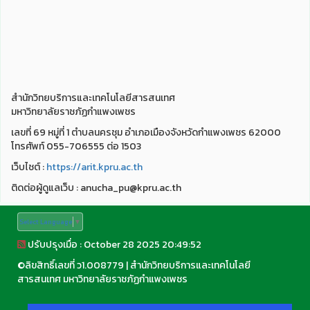
สำนักวิทยบริการและเทคโนโลยีสารสนเทศ
มหาวิทยาลัยราชภัฏกำแพงเพชร
เลขที่ 69 หมู่ที่ 1 ตำบลนครชุม อำเภอเมืองจังหวัดกำแพงเพชร 62000
โทรศัพท์ 055-706555 ต่อ 1503
เว็บไชต์ :
https://arit.kpru.ac.th
ติดต่อผู้ดูแลเว็บ : anucha_pu@kpru.ac.th
Select Language
▼
ปรับปรุงเมื่อ : October 28 2025 20:49:52
©
ลิขสิทธิ์เลขที่ ว1.008779
|
สำนักวิทยบริการและเทคโนโลยี
สารสนเทศ มหาวิทยาลัยราชภัฏกำแพงเพชร