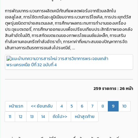
การพัฒนากระบวนการผลิตเคมีภัณฑ์แพลตฟอร์มจากชีวมลลิกใน
เซลลูโลส, การใช้ตะกรันอะลูมิเนียมจากระบวนการรีไซเคิล, การประยุกต์วัส
ดุพรุ่นชนิดตาข่ายสแตนเลส, การศึกษาผลกระทบการทำงานของเครื่อง
ประจุแบตเตอรี่, การศึกษาออกแบบเพื่อเปรียบเทียบประสิทธิภาพของคลัง
สินค้าอัตโนมัติ, การสกัดเขตแดนของภาพเรโซแนนซ์แม่เหล็ก, การเสริม
กำลังคานคอนกรีตกำลังอัตราต่ำ, การหาค่าที่เหมาะสมของปัญหาการจัด
เส้นทางการเดินรถการขนส่งไปรษณีย์, ...
259 รายการ : 26 หน้า
หน้าแรก
<< ย้อนกลับ
4
5
6
7
8
9
10
11
12
13
14
ถัดไป>>
หน้าสุดท้าย