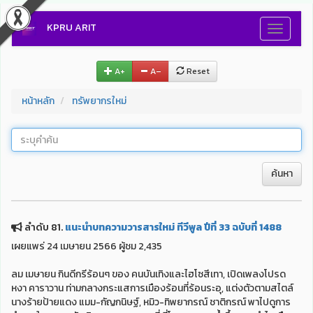
KPRU ARIT
Toggle
navigati
A+
A–
Reset
หน้าหลัก
ทรัพยากรใหม่
ค้นหา
ลำดับ 81.
แนะนำบทความวารสารใหม่ ทีวีพูล ปีที่ 33 ฉบับที่ 1488
เผยแพร่ 24 เมษายน 2566 ผู้ชม 2,435
ลม เมษายน กินดีกรีร้อนๆ ของ คนบันเทิงและไฮโซสีเทา, เปิดเพลงโปรด
หงา คาราวาน ท่ามกลางกระแสการเมืองร้อนที่ร้อนระอุ, แต่งตัวตามสไตล์
นางร้ายป้ายแดง แมม-กัญกนิษฐ์, หมิว-ทิพยากรณ์ ชาติกรณ์ พาไปดูการ