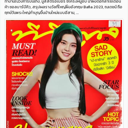
ทำงานในวงการบันเทิง, มูสสตรอเบอรี่ ซี่โครงหมูอบ น้ำผึ้งดอกลำไยเดือน
ห้า ซอลบาร์บีคิว, สรุปผลรางวัลที่ใหญ่ฝั่งอังกฤษ Bafia 2023, ณเดชน์ ถือ
ฤกษ์วันพระใหญ่ทำบุญขึ้นบ้านใหม่แบบอีสาน, ...