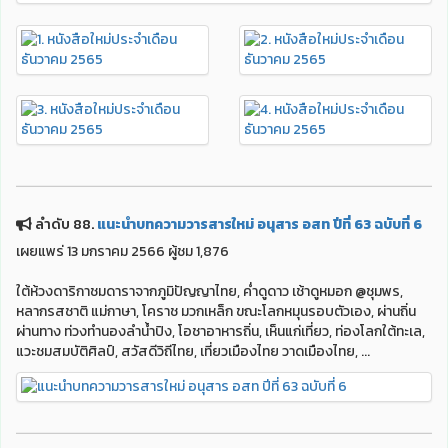
ลำดับ 88.
แนะนำบทความวารสารใหม่ อนุสาร อสท ปีที่ 63 ฉบับที่ 6
เผยแพร่ 13 มกราคม 2566 ผู้ชม 1,876
ใต้ห้วงดาริกาชมดาราจากภูมิปัญญาไทย, ค่ำดูดาว เช้าดูหมอก @ชุมพร,
หลากรสชาติ แม่กาษา, โคราช มวกเหล็ก ขณะโลกหมุนรอบตัวเอง, ผ่านถิ่น
ผ่านทาง ท่วงทำนองลำน้ำปิง, โอชาอาหารถิ่น, เห็นแก่เที่ยว, ท่องโลกใต้ทะเล,
แวะชมสมบัติศิลป์, สวัสดีวิถีไทย, เที่ยวเมืองไทย วาดเมืองไทย, ...