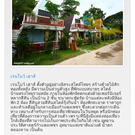
เรนโบว์ เฮาส์
เรนโบว์ เฮาส์ ตั้งตัวอยู่อย่างอิสระสไตล์ไทยๆ สร้างด้วยไม้สัก
ทองทั้งหลัง มีความเป็นส่วนตัวสูง ที่พักแบบสบายๆ สไตล์
บ้านทรงไทยร่วมสมัย ภายในห้องพักจัดตกแต่งด้วยเฟอร์นิเจอร์
หลากสีสัน เป็นบ้าน 2 ชั้น ขนาดกะทัดรัด บ้านแต่ละหลังมีห้อง
พัก 2 ห้อง สีสันสวยสีสันสไตล์รุ้งกินน้ำ ห้องพักสะอาด ราคาถูก
และทำเลดีอยู่ในกลางเมืองกำแพงเพชร ซึ่งสะดวกต่อการเดิน
ทาง เหมาะสำหรับการท่องเที่ยวพักผ่อนในวันหยุด หรือนักท่อง
เที่ยวที่ต้องการความเป็นส่วนตัว เพราะที่นี่ยังมีแหล่งท่องเที่ยว
ใกล้เคียงที่สามารถไปเก็บภาพประทับใจกันได้ เช่น อุทยาน
ประวัติศาสตร์กำแพงเพชร อุทยานแห่งชาติแม่วงศ์ น้ำตก
คลองลาน เป็นต้น