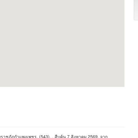
าชภัฏกำแพงเพชร. (543). . สืบค้น 7 สิงหาคม 2569, จาก