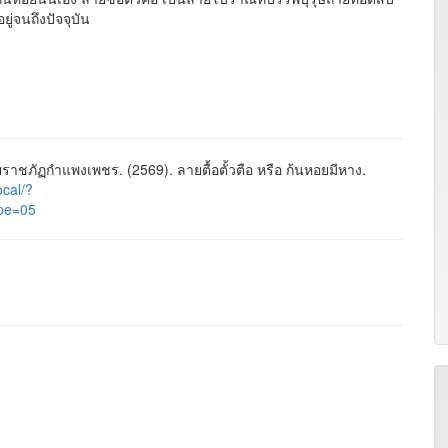
ู่จนถึงปัจจุบัน
ภัฏกำแพงเพชร. (2569). ลายตื้อตั้วตือ หรือ ก้นหอยมีหาง.
ocal/?
pe=05