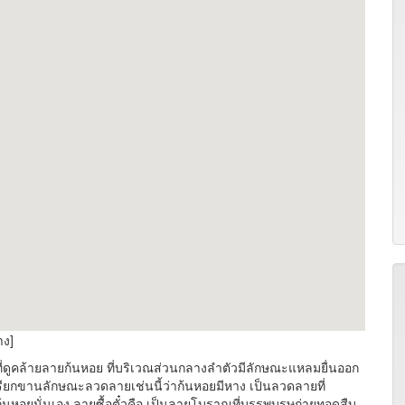
าง]
ายที่ดูคล้ายลายก้นหอย ที่บริเวณส่วนกลางลำตัวมีลักษณะแหลมยื่นออก
รียกขานลักษณะลวดลายเช่นนี้ว่าก้นหอยมีหาง เป็นลวดลายที่
หอยนั่นเอง ลายซื้อตั๋วคือ เป็นลายโบราณที่บรรพบุรุษถ่ายทอดสืบ