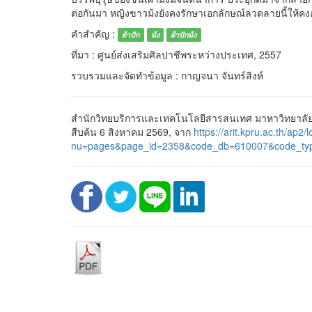
ต่อกันมา หญิงขาวม้งยังคงรักษาเอกลักษณ์ลวดลายนี้ให้คงอย
คำสำคัญ :
ผ้าปัก
ม้ง
ผ้าปักม้ง
ที่มา : ศูนย์ส่งเสริมศิลปาชีพระหว่างประเทศ, 2557
รวบรวมและจัดทำข้อมูล : กาญจนา จันทร์สิงห์
สำนักวิทยบริการและเทคโนโลยีสารสนเทศ มาหาวิทยาลัยราช
สืบค้น 6 สิงหาคม 2569, จาก
https://arit.kpru.ac.th/ap2/l
nu=pages&page_id=2358&code_db=610007&code_ty