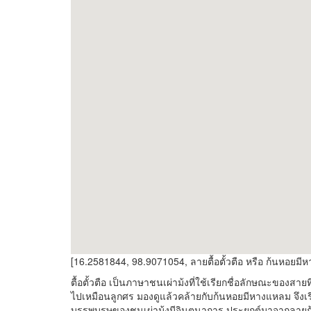
[16.2581844, 98.9071054, ลายตื้อตั้วตือ หรือ ก้นหอยมีห
ตื้อตั้วตือ เป็นภาษาชนเผ่าม้งที่ใช้เรียกชื่อลักษณะของส
ไปเหมือนลูกศร มองดูแล้วคล้ายกับก้นหอยมีหางแหลม จึงเ
บรรพบุรุษของชนเผ่าม้งมีจินตนาการ ประยุกต์มาจากลายก้น