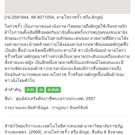
[16.2581844, 98.9071054, ลายโหร่วซรั้ว หรือ ผักกูด]
โหร่วซรั้ว เป็นภาษาชนเผ่าม้งภาษาไทยหมายถึงผักกูดใช้เรียกลายปัก
ผ้าโบราณดั้งเดิมที่สืบทอดกันมานับตั้งแต่ครั้งบรรพบุรุษของชนเผ่าม้ง
ลักษณะการเรียกชื่อเป็นไปตามลักษณะเด่นของ ลวดลายที่มีความโค้ง
งอสวยงามละม้ายคล้ายความโค้งอ่อนตามธรรมชาติของยอดผักกูดซึ่ง
เป็นผัก พื้นบ้านชนิดหนึ่งที่รับประทานได้ ชาวม้งจึงนิยมนำลายโหร่ว
ชรั้วหรือลายผักกูดมาสร้างสรรค์เป็นลวดลายประดับบนเครื่องแต่งกาย
ทั้งชายและหญิง เป็นอีกหนึ่งลวดลายที่เป็นเอกลักษณ์โดดเด่นและมี
ความชัดเจนของผ้าชาวเขาเผ่าม้งและยังคงมีการสืบทอดมาจนถึง
ปัจจุบันสามารถพบลวดลายโหร่วซ รั้วหรือลายผักกูดนี้บนผืนผ้าของ
ชาวม้งโดยทั่วไป
คำสำคัญ :
ผ้าปัก
ม้ง
ผ้าปักม้ง
ที่มา : ศูนย์ส่งเสริมศิลปาชีพระหว่างประเทศ, 2557
รวบรวมและจัดทำข้อมูล : กาญจนา จันทร์สิงห์
สำนักวิทยบริการและเทคโนโลยีสารสนเทศ มาหาวิทยาลัยราชภัฏ
กำแพงเพชร. (2569). ลายโหร่วซรั้ว หรือ ผักกูด. สืบค้น 8 สิงหาคม