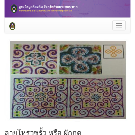
Toggle
navigati
ลายโหร่วซรั้ว หรือ ผักกูด