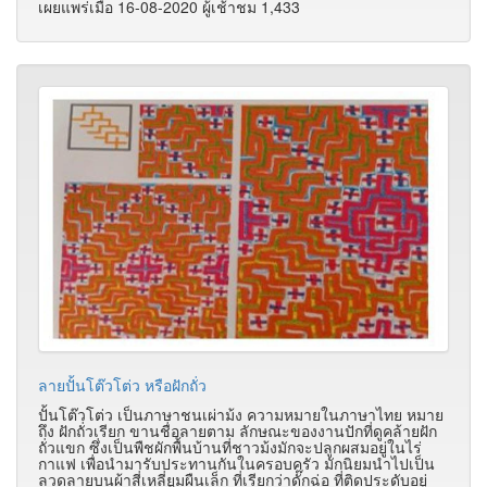
เผยแพร่เมื่อ 16-08-2020 ผู้เช้าชม 1,433
ลายปั้นโต๊วโต่ว หรือฝักถั่ว
ปั้นโต๊วโต่ว เป็นภาษาชนเผ่าม้ง ความหมายในภาษาไทย หมาย
ถึง ฝักถั่วเรียก ขานชื่อลายตาม ลักษณะของงานปักที่ดูคล้ายฝัก
ถั่วแขก ซึ่งเป็นพืชผักพื้นบ้านที่ชาวม้งมักจะปลูกผสมอยู่ในไร่
กาแฟ เพื่อนำมารับประทานกันในครอบครัว มักนิยมนำไปเป็น
ลวดลายบนผ้าสี่เหลี่ยมผืนเล็ก ที่เรียกว่าดั๊กฉ่อ ที่ติดประดับอยู่