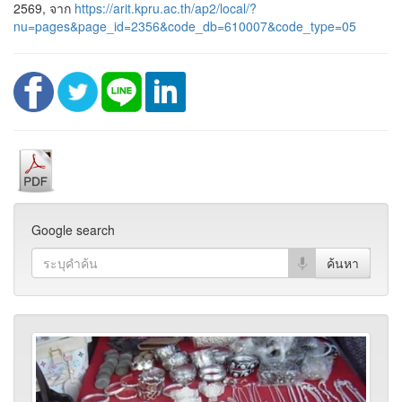
2569, จาก
https://arit.kpru.ac.th/ap2/local/?
nu=pages&page_id=2356&code_db=610007&code_type=05
Google search