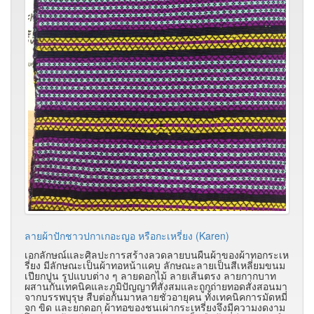
ลายผ้าปักชาวปกาเกอะญอ หรือกะเหรี่ยง (Karen)
เอกลักษณ์และศิลปะการสร้างลวดลายบนผืนผ้าของผ้าทอกระเห
รี่ยง มีลักษณะเป็นผ้าทอหน้าแคบ ลักษณะลายเป็นสีเหลี่ยมขนม
เปียกปูน รูปแบบต่าง ๆ ลายดอกไม้ ลายเส้นตรง ลายกากบาท
ผสานกันเทคนิคและภูมิปัญญาที่สั่งสมและถูกถ่ายทอดสั่งสอนมา
จากบรรพบุรุษ สืบต่อกันมาหลายชั่วอายุคน ทั้งเทคนิคการมัดหมี่
จก ขิด และยกดอก ผ้าทอของชนเผ่ากระเหรี่ยงจึงมีความงดงาม