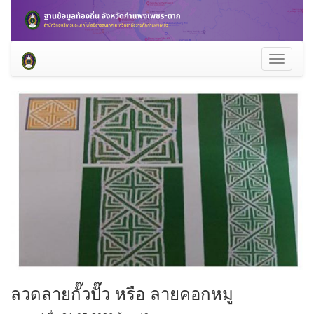
Toggle
navigati
ลวดลายกั๊วปั๊ว หรือ ลายคอกหมู