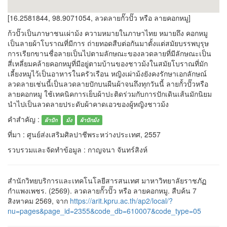
[16.2581844, 98.9071054, ลวดลายกั๊วปั๊ว หรือ ลายคอกหมู]
ก้วปั๊วเป็นภาษาชนเผ่าม้ง ความหมายในภาษาไทย หมายถึง คอกหมู
เป็นลายผ้าโบราณที่มีการ ถ่ายทอดสืบต่อกันมาตั้งแต่สมัยบรรพบุรุษ
การเรียกขานชื่อลายเป็นไปตามลักษณะของลวดลายที่มีลักษณะเป็น
สี่เหลี่ยมคล้ายคอกหมูที่มีอยู่ตามบ้านของชาวม้งในสมัยโบราณที่มัก
เลี้ยงหมูไว้เป็นอาหารในครัวเรือน หญิงเผ่าม้งยังคงรักษาเอกลักษณ์
ลวดลายเช่นนี้เป็นลวดลายปักบนผืนผ้าจนถึงทุกวันนี้ ลายกั้วปั๊วหรือ
ลายคอกหมู ใช้เทคนิคการเย็บผ้าปะติดร่วมกับการปักเดินเส้นมักนิยม
นำไปเป็นลวดลายประดับผ้าคาดเอวของผู้หญิงชาวม้ง
คำสำคัญ :
ผ้าปัก
ม้ง
ผ้าปักม้ง
ที่มา : ศูนย์ส่งเสริมศิลปาชีพระหว่างประเทศ, 2557
รวบรวมและจัดทำข้อมูล : กาญจนา จันทร์สิงห์
สำนักวิทยบริการและเทคโนโลยีสารสนเทศ มาหาวิทยาลัยราชภัฏ
กำแพงเพชร. (2569). ลวดลายกั๊วปั๊ว หรือ ลายคอกหมู. สืบค้น 7
สิงหาคม 2569, จาก
https://arit.kpru.ac.th/ap2/local/?
nu=pages&page_id=2355&code_db=610007&code_type=05