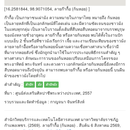
[16.2581844, 98.9071054, ลายก๊ากื้อ (ก้นหอย) ]
ก๊ากื้อ เป็นภาษาชนเผ่าม้ง ความหมายในภาษาไทย หมายถึง ก้นหอย
เป็นลายหลักที่เป็นเอกลักษณ์ที่โดดเด่น และมีความชัดเจนของชาวม้ง
ในแทบทุกกลุ่ม เป็นลายโบราณดั้งเดิมที่สืบทอสืบทอดมาจากบรรพบุรุษ
ของม้งหลายชั่วอายุคน ลายก๊ากื้อ หรือลายก้นหอย พบได้ทั้งในงานปัก
แบบเย็บ 2 ชั้นหรือที่ชาวม้งเรียกว่า เจี้ย และงานเขียนเทียนของชาวม้ง
ลายลายก้าอื้อหรือลายก้นหอยนั้นตามความเชื่อทางศาสนาเชื่อว่ามี
ที่มาจากหอยสังข์ ซึ่งมักถูกนำมาใช้ในการประกอบพิธีกรรมสำคัญ ๆ
ทางศาสนา ลักษณะการวนของก้นหอยเปรียบเสมือนการโคจรของ
พระอาทิตย์ พระจันทร์ และดวงดาว เอกลักษณ์ลายก้นหอยนี้ยังคงมีการ
สืบทอดมาจนถึงปัจจุบัน สามารถพบลายก๊ากื้อ หรือลายก้นหอยนี้ บนผืน
ผ้าของชาวม้งโดยทั่วไป
คำสำคัญ :
ผ้าปัก
ม้ง
ผ้าปักม้ง
ที่มา : ศูนย์ส่งเสริมศิลปาชีพระหว่างประเทศ, 2557
รวบรวมและจัดทำข้อมูล : กาญจนา จันทร์สิงห์
สำนักวิทยบริการและเทคโนโลยีสารสนเทศ มาหาวิทยาลัยราชภัฏ
กำแพงเพชร. (2569). ลายก๊ากื้อ (ก้นหอย) . สืบค้น 6 สิงหาคม 2569,