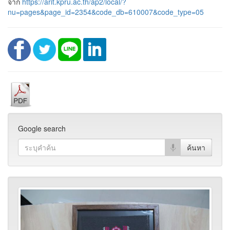
จาก
https://arit.kpru.ac.th/ap2/local/?
nu=pages&page_id=2354&code_db=610007&code_type=05
Google search