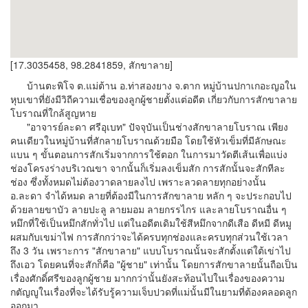
[17.3035458, 98.2841859, สักขาลาย]
บ้านตะพิโจ ต.แม่ต้าน อ.ท่าสองยาง จ.ตาก หมู่บ้านปกาเกอะญอใน
หุบเขาที่ยังมีวิถีความเชื่อของลูกผู้ชายตั้งแต่อดีต เกี่ยวกับการสักขาลาย
โบราณที่ใกล้สูญหาย
"อาจารย์ละดา ศรีอุเบท" ปัจจุบันเป็นช่างสักขาลายโบราณ เพียง
คนเดียวในหมู่บ้านที่สักลายโบราณด้วยมือ โดยใช้หัวเข็มที่มีลักษณะ
แบน ๆ ขั้นตอนการสักเริ่มจากการใช้ตอก ในการมาวัดตีเส้นเพื่อแบ่ง
ช่องโครงร่างบริเวณขา จากนั้นก็เริ่มลงเข็มสัก การสักนั้นจะสักทีละ
ช่อง ซึ่งทั้งหมดไม่ต้องวาดลายลงไป เพราะลวดลายทุกอย่างนั้น
อ.ละดา จำได้หมด ลายที่ต้องมีในการสักขาลาย หลัก ๆ จะประกอบไป
ด้วยลายขาบัว ลายปะลู ลายมอม ลายกรรไกร และลายโบราณอื่น ๆ
หมึกที่ใช้เป็นหมึกสักทั่วไป แต่ในอดีตเดิมใช้สีหมึกจากดีเสือ ดีหมี ดีหมู
ผสมกับเขม่าไฟ การสักกว่าจะได้ครบทุกช่องและครบทุกส่วนใช้เวลา
ถึง 3 วัน เพราะการ "สักขาลาย" แบบโบราณนั้นจะสักตั้งแต่ใต้เข่าไป
ถึงเอว โดยคนที่จะสักก็คือ "ผู้ชาย" เท่านั้น โดยการสักขาลายนั้นถือเป็น
เรื่องศักดิ์ศรีของลูกผู้ชาย มากกว่านั้นยังสะท้อนไปในเรื่องของความ
กตัญญูในเรื่องที่จะได้รับรู้ความเจ็บปวดที่แม่นั้นมีในยามที่ต้องคลอดลูก
ออกมา