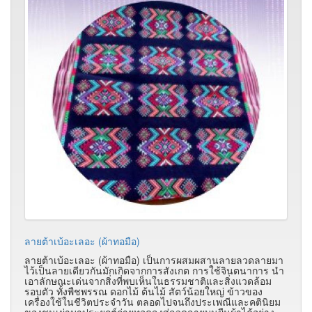
ลายต้าเบ้อะเลอะ (ผ้าทอมือ)
ลายต้าเบ้อะเลอะ (ผ้าทอมือ) เป็นการผสมผสานลายลวดลายมา
ไว้เป็นลายเดียวกันมักเกิดจากการสังเกต การใช้จินตนาการ นำ
เอาลักษณะเด่นจากสิ่งที่พบเห็นในธรรมชาติและสิ่งแวดล้อม
รอบตัว ทั้งพืชพรรณ ดอกไม้ ต้นไม้ สัตว์น้อยใหญ่ ข้าวของ
เครื่องใช้ในชีวิตประจำวัน ตลอดไปจนถึงประเพณีและคตินิยม
ของชนเผ่ามาประยุกต์ถ่ายทอดลงสู่ลวดลายบนผืนผ้าได้อย่าง