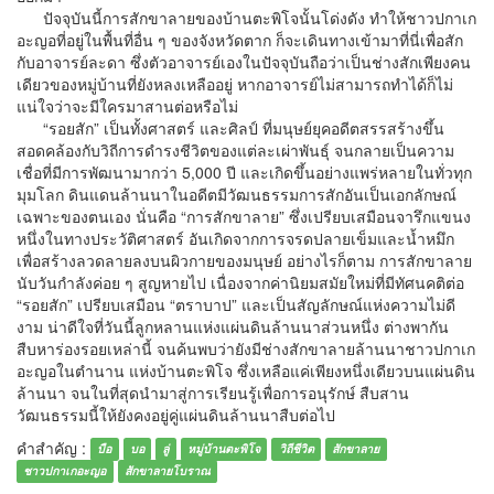
ปัจจุบันนี้การสักขาลายของบ้านตะพิโจนั้นโด่งดัง ทำให้ชาวปกาเก
อะญอที่อยู่ในพื้นที่อื่น ๆ ของจังหวัดตาก ก็จะเดินทางเข้ามาที่นี่เพื่อสัก
กับอาจารย์ละดา ซึ่งตัวอาจารย์เองในปัจจุบันถือว่าเป็นช่างสักเพียงคน
เดียวของหมู่บ้านที่ยังหลงเหลืออยู่ หากอาจารย์ไม่สามารถทำได้ก็ไม่
แน่ใจว่าจะมีใครมาสานต่อหรือไม่
“รอยสัก” เป็นทั้งศาสตร์ และศิลป์ ที่มนุษย์ยุคอดีตสรรสร้างขึ้น
สอดคล้องกับวิถีการดำรงชีวิตของแต่ละเผ่าพันธ์ุ จนกลายเป็นความ
เชื่อที่มีการพัฒนามากว่า 5,000 ปี และเกิดขึ้นอย่างแพร่หลายในทั่วทุก
มุมโลก ดินแดนล้านนาในอดีตมีวัฒนธรรมการสักอันเป็นเอกลักษณ์
เฉพาะของตนเอง นั่นคือ “การสักขาลาย” ซึ่งเปรียบเสมือนจารึกแขนง
หนึ่งในทางประวัติศาสตร์ อันเกิดจากการจรดปลายเข็มและน้ำหมึก
เพื่อสร้างลวดลายลงบนผิวกายของมนุษย์ อย่างไรก็ตาม การสักขาลาย
นับวันกำลังค่อย ๆ สูญหายไป เนื่องจากค่านิยมสมัยใหม่ที่มีทัศนคติต่อ
“รอยสัก” เปรียบเสมือน “ตราบาป” และเป็นสัญลักษณ์แห่งความไม่ดี
งาม น่าดีใจที่วันนี้ลูกหลานแห่งแผ่นดินล้านนาส่วนหนึ่ง ต่างพากัน
สืบหาร่องรอยเหล่านี้ จนค้นพบว่ายังมีช่างสักขาลายล้านนาชาวปกาเก
อะญอในตำนาน แห่งบ้านตะพิโจ ซึ่งเหลือแค่เพียงหนึ่งเดียวบนแผ่นดิน
ล้านนา จนในที่สุดนำมาสู่การเรียนรู้เพื่อการอนุรักษ์ สืบสาน
วัฒนธรรมนี้ให้ยังคงอยู่คู่แผ่นดินล้านนาสืบต่อไป
คำสำคัญ :
บือ
บอ
ลู่
หมู่บ้านตะพิโจ
วิถีชีวิต
สักขาลาย
ชาวปกาเกอะญอ
สักขาลายโบราณ