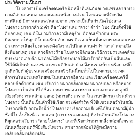
ประวัติความเป็นมา
“โปงลาง” เป็นเครื่องดนตรีชนิดหนึ่งที่เล่นกันอย่างแพร่หลาย ทาง
ภาคอีสานตอนกลางและตอนเหนือบางส่วน โดยเฉพาะที่จังหวัด
กาฬสินธุ์ มีการเล่นแพร่หลายมาก เพราะเป็นถิ่นกำเนิดโปงลาง
โปงลาง มาจากคำ 2 คำ คือ “โปง” และ “ลาง” คำว่า โปง เป็นสิ่งที่ใช้
ตีบอกเหตุ เช่น ตีในยามวิกาลว่ามีเหตุร้าย ตีตอนเช้าก่อน พระ
บิณฑบาตให้ญาติโยมเตรียมตักบาตร ตีเวลาเย็นเพื่อบอกทางแก่คนหลง
ป่า เพราะเสียงโปงลางจะดังกังวานไปไกล ส่วนคำว่า “ลาง” หมายถึง
สิ่งที่บอกเหตุ เช่น ลางดีลางร้าย โปงลางมีลักษณะวิธีการบรรเลงคล้าย
กับระนาดเอก คือ นำท่อนไม้หรือกระบอกไม้มาร้อยติดกันเป็นผืนและ
ใช้ไม้ตีเป็นทำนองเพลง แขวนตีกับเสาบ้าง จึงบนรางบ้าง หรือบางทีก็
ผูกติดกับตัวผู้บรรเลงเครื่องดนตรีชนิดนี้พบทั่วไปในหลายประเทศ
สำหรับในประเทศไทยพบในแถบภาคอีสาน และเรียกเครื่องดนตรีนี้
หลายชื่อด้วยกัน เช่น เรียกว่า หมากกลิ้งกล่อม หมากขอลอ หรือหมาก
โปงลาง เป็นต้น ที่ได้ชื่อว่า หมากขอลอ เพราะเวลาเคาะแต่ละลูกมี
เสียงดังกังวานคล้าย ขอลอ (หมายถึง เกราะ ในภาษาอีสาน) ส่วนคำว่า
โปงลาง นั้นเดิมเป็นคำที่ใช้เรียก กระดึงสำริด ที่ใช้แขวนคอวัวในสมัย
โบราณที่เรียกกระดึงนี้ว่าโปงลางคงเรียกตามเสียงที่ได้ยิน ต่อมามีผู้นำ
ชื่อนี้ไปตั้งเป็นชื่อ ลายแคน (การบรรเลงแคน) ที่เป่าเลียนเสียงโปงลาง
ที่ผูกคอวัวเรียกว่า “ลายโปงลาง” และที่เรียกว่าหมากกลิ้งกล่อมก็เพราะ
เป็นเครื่องดนตรีที่มีเสียงไพเราะ สามารถกล่อมให้ผู้ฟังมีความ
เคลิบเคลิ้มเพลิดเพลิน