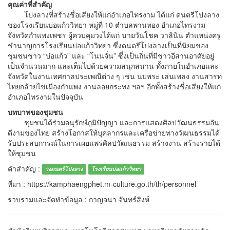
คุณค่าที่สำคัญ
โปงลางที่สร้างชื่อเสียงให้แก่อำเภอไทรงาม ได้แก่ ดนตรีโปงลาง
ของโรงเรียนบ่อแก้ววิทยา หมู่ที่ 10 ตำบลพานทอง อำเภอไทรงาม
จังหวัดกำแพงเพชร ผู้ควบคุมวงได้แก่ นายวันโชค วาลินิน ตำแหน่งครู
ชำนาญการโรงเรียนบ่อแก้ววิทยา ซึ่งดนตรีโปงลางเป็นที่นิยมของ
ชุมชนชาว “บ่อแก้ว” และ “โนนจั่น” ซึ่งเป็นถิ่นที่มีชาวอีสานอาศัยอยู่
เป็นจำนวนมาก และเต็มไปด้วยความสนุกสนาน ทั้งภายในอำเภอและ
จังหวัดในงานเทศกาลประเพณีต่าง ๆ เช่น นบพระ เล่นเพลง งานสารท
ไทยกล้วยไข่เมืองกำแพง งานลอยกระทง ฯลฯ อีกทั้งสร้างชื่อเสียงให้แก่
อำเภอไทรงามในปัจจุบัน
บทบาทของชุมชน
ชุมชนได้ร่วมอนุรักษ์ภูมิปัญญา และการแสดงศิลปวัฒนธรรมอัน
ดีงามของไทย สร้างโอกาสให้บุคลากรและเครือข่ายทางวัฒนธรรมได้
รับประสบการณ์ในการเผยแพร่ศิลปวัฒนธรรม สร้างงาน สร้างรายได้
ให้ชุมชน
คำสำคัญ :
วงดนตรีโปงลาง
โรงเรียนบ่อแก้ววิทยา
ที่มา : https://kamphaengphet.m-culture.go.th/th/personnel
รวบรวมและจัดทำข้อมูล : กาญจนา จันทร์สิงห์