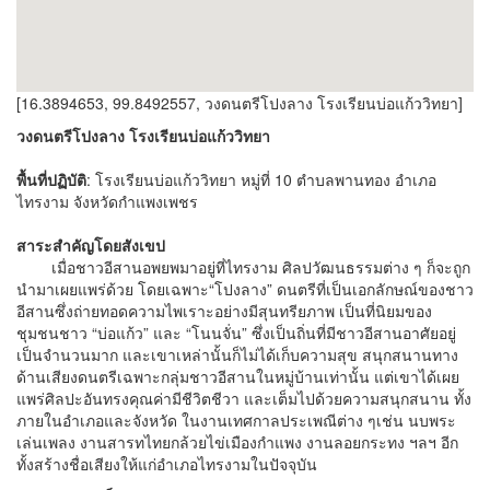
[16.3894653, 99.8492557, วงดนตรีโปงลาง โรงเรียนบ่อแก้ววิทยา]
วงดนตรีโปงลาง โรงเรียนบ่อแก้ววิทยา
พื้นที่ปฏิบัติ
: โรงเรียนบ่อแก้ววิทยา หมู่ที่ 10 ตำบลพานทอง อำเภอ
ไทรงาม จังหวัดกำแพงเพชร
สาระสำคัญโดยสังเขป
เมื่อชาวอีสานอพยพมาอยู่ที่ไทรงาม ศิลปวัฒนธรรมต่าง ๆ ก็จะถูก
นำมาเผยแพร่ด้วย โดยเฉพาะ“โปงลาง” ดนตรีที่เป็นเอกลักษณ์ของชาว
อีสานซึ่งถ่ายทอดความไพเราะอย่างมีสุนทรียภาพ เป็นที่นิยมของ
ชุมชนชาว “บ่อแก้ว” และ “โนนจั่น” ซึ่งเป็นถิ่นที่มีชาวอีสานอาศัยอยู่
เป็นจำนวนมาก และเขาเหล่านั้นก็ไม่ได้เก็บความสุข สนุกสนานทาง
ด้านเสียงดนตรีเฉพาะกลุ่มชาวอีสานในหมู่บ้านเท่านั้น แต่เขาได้เผย
แพร่ศิลปะอันทรงคุณค่ามีชีวิตชีวา และเต็มไปด้วยความสนุกสนาน ทั้ง
ภายในอำเภอและจังหวัด ในงานเทศกาลประเพณีต่าง ๆเช่น นบพระ
เล่นเพลง งานสารทไทยกล้วยไข่เมืองกำแพง งานลอยกระทง ฯลฯ อีก
ทั้งสร้างชื่อเสียงให้แก่อำเภอไทรงามในปัจจุบัน