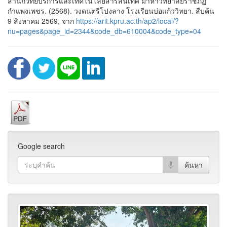
สำนักวิทยบริการและเทคโนโลยีสารสนเทศ มาหาวิทยาลัยราชภัฏ
กำแพงเพชร. (2568). วงดนตรีโปงลาง โรงเรียนบ่อแก้ววิทยา. สืบค้น
9 สิงหาคม 2569, จาก
https://arit.kpru.ac.th/ap2/local/?
nu=pages&page_id=2344&code_db=610004&code_type=04
Google search