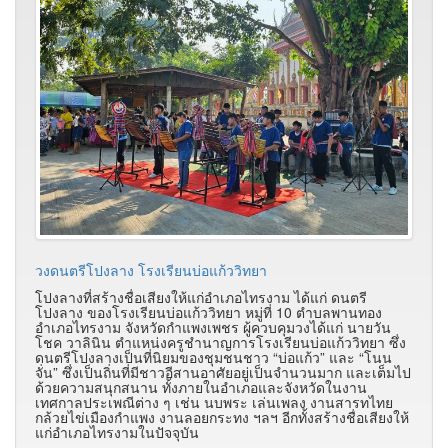
วงดนตรีโปงลาง โรงเรียนบ่อแก้ววิทยา
โปงลางที่สร้างชื่อเสียงให้แก่อำเภอไทรงาม ได้แก่ ดนตรี
โปงลาง ของโรงเรียนบ่อแก้ววิทยา หมู่ที่ 10 ตำบลพานทอง
อำเภอไทรงาม จังหวัดกำแพงเพชร ผู้ควบคุมวงได้แก่ นายวัน
โชค วาลินิน ตำแหน่งครูชำนาญการโรงเรียนบ่อแก้ววิทยา ซึ่ง
ดนตรีโปงลางเป็นที่นิยมของชุมชนชาว “บ่อแก้ว” และ “โนน
จั่น” ซึ่งเป็นถิ่นที่มีชาวอีสานอาศัยอยู่เป็นจำนวนมาก และเต็มไป
ด้วยความสนุกสนาน ทั้งภายในอำเภอและจังหวัดในงาน
เทศกาลประเพณีต่าง ๆ เช่น นบพระ เล่นเพลง งานสารทไทย
กล้วยไข่เมืองกำแพง งานลอยกระทง ฯลฯ อีกทั้งสร้างชื่อเสียงให้
แก่อำเภอไทรงามในปัจจุบัน