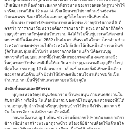
เต็มเปี่ยม แต่เนื่องด้วยระยะเวลาที่ยาวนานของการอพยพถิ่นฐาน ทำให้
จารีตประเพณีฮีต 12 คอง 14 เริ่มเลือนหายไปจากล้านช้างจังหวัด
กำแพงเพชร ยังคงมีให้เห็นเฉพาะบุญบั้งไฟในบางพื้นที่เท่านั้น
ด้วยพระราชดำรัสของพระบาทสมเด็จพระเจ้าอยู่หัวรัชกาลที่ 9 ที่
ตรัสว่า “การรักษาวัฒนธรรมคือการรักษาชาติ” พระมหาอภิชาติกิตฺติว
รญฺญูเจ้าอาวาสวัดทุ่งสนุ่นรัตนาราม จึงได้ริเริ่มฟื้นฟูประเพณีฟังเทศน์
มหาชาติขึ้นตั้งแต่พ.ศ. 2552 เป็นต้นมา เพื่อรวมจิตใจชาวไทยล้านช้าง
จังหวัดกำแพงเพชรรวมไปถึงจังหวัดใกล้เคียงให้เป็นหนึ่งเดียวจนเป็นที่
รู้จักในแถบลุ่มแม่น้ำปิงว่า นอกจากภาคอีสานแล้ว นี่คืองานบุญ
มหาชาติหรือบุญผะเหวดที่ยิ่งใหญ่ที่สุดของภาคเหนือ งดงามและยิ่ง
ใหญ่ตามจารีตประเพณีเพื่อให้สมกับค าว่า บุญผะเหวดคือบุญที่ยิ่งใหญ่
ที่สุดในบรรดาบุญ 12 เดือนของชาวล้านช้าง และยิ่งมีเพียงหนึ่งเดียว
ของภาคเหนือด้วยแล้ว ยิ่งทำให้นักท่องเที่ยวสนใจมาเที่ยวชมกันเป็น
จำนวนมาก เป็นที่รู้จักกันแพร่หลายจนถึงปัจจุบัน
ลำดับขั้นตอนและพิธีกรรม
บุญผะเหวดวัดทุ่งสนุ่นรัตนาราม บ้านทุ่งสนุ่น กำนหนดจัดงานใน
สัปดาห์ที่ 1 หรือที่ 2 ในเดือนมีนาคมของทุกปีโดยบุญผะเหวดของที่นี่ได้
รวมเอาบุญกุ้มข้าวใหญ่ หรือบุญสู่ขวัญข้าวไว้ด้วย จึงใช้ระยะเวลา 5
วัน ในการจัดงานดังมีรายละเอียดดังนี้
ก่อนจะถึงงานบุญ 1 เดือน ชาวบ้านต้องออกไปช่วยกันลงแขกเกี่ยว
ข้าว เพื่อนำมาสร้างพระธาตุรวงข้าว หรือเจดีย์ข้าวเปลือกให้แล้วเสร็จ
ก่อนงาน ใช้เวลาทำประมาณ 1 เดือน เมื่อใกล้ถึ งวันงาน