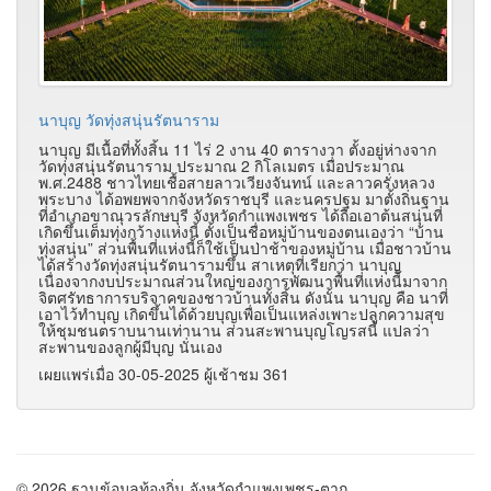
นาบุญ วัดทุ่งสนุ่นรัตนาราม
นาบุญ มีเนื้อที่ทั้งสิ้น 11 ไร่ 2 งาน 40 ตารางวา ตั้งอยู่ห่างจาก
วัดทุ่งสนุ่นรัตนาราม ประมาณ 2 กิโลเมตร เมื่อประมาณ
พ.ศ.2488 ชาวไทยเชื้อสายลาวเวียงจันทน์ และลาวครั่งหลวง
พระบาง ได้อพยพจากจังหวัดราชบุรี และนครปฐม มาตั้งถิ่นฐาน
ที่อำเภอขาณุวรลักษบุรี จังหวัดกำแพงเพชร ได้ถือเอาต้นสนุ่นที่
เกิดขึ้นเต็มทุ่งกว้างแห่งนี้ ตั้งเป็นชื่อหมู่บ้านของตนเองว่า “บ้าน
ทุ่งสนุ่น” ส่วนพื้นที่แห่งนี้ก็ใช้เป็นป่าช้าของหมู่บ้าน เมื่อชาวบ้าน
ได้สร้างวัดทุ่งสนุ่นรัตนารามขึ้น สาเหตุที่เรียกว่า นาบุญ
เนื่องจากงบประมาณส่วนใหญ่ของการพัฒนาพื้นที่แห่งนี้มาจาก
จิตศรัทธาการบริจาคของชาวบ้านทั้งสิ้น ดังนั้น นาบุญ คือ นาที่
เอาไว้ทำบุญ เกิดขึ้นได้ด้วยบุญเพื่อเป็นแหล่งเพาะปลูกความสุข
ให้ชุมชนตราบนานเท่านาน ส่วนสะพานบุญโญรสนี้ แปลว่า
สะพานของลูกผู้มีบุญ นั่นเอง
เผยแพร่เมื่อ 30-05-2025 ผู้เช้าชม 361
© 2026 ฐานข้อมูลท้องถิ่น จังหวัดกำแพงเพชร-ตาก