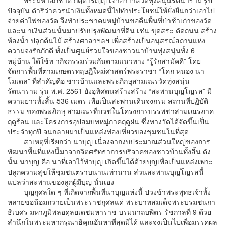
พระมหาอภิชาติ กิตฺติวรญฺญู เจ้าอาวาสวัดทุ่งสนุ่นรัตนาราม รูป
ปัจจุบัน ดำริว่าควรนำเงินทั้งหมดนี้ไปทำประโยชน์ให้ยั่งยืนกว่าเอาไป
จ่ายค่าไฟของวัด จึงทำประชาคมหมู่บ้านขอคืนพื้นที่ป่าช้าเก่าของวัด
และน าเงินส่วนนั้นมาปรับปรุงพัฒนาที่ดิน เช่น ขุดสระ ตัดถนน สร้าง
ห้องน้ำ ปลูกต้นไม้ สร้างศาลาฯลฯ เพื่อสร้างเป็นอนุสรณ์สถานแห่ง
ความจงรักภักดี ทั้งเป็นศูนย์รวมใจของชาวนาบ้านทุ่งสนุ่นทั้ง 6
หมู่บ้าน ได้ใช้ท ากิจกรรมร่วมกันตามแนวทาง “รู้รักสามัคคี” โดย
จัดการพื้นที่ตามเกษตรทฤษฎีใหม่ศาสตร์พระราชา “โคก หนอง นา
โมเดล” ที่สำคัญคือ ชาวบ้านและพระภิกษุสามเณรวัดทุ่งสนุ่น
รัตนาราม รุ่น พ.ศ. 2561 ยังอุทิศตนสร้างสร้าง “สะพานบุญโญรส” มี
ความยาวทั้งสิ้น 536 เมตร เพื่อเป็นสะพานเดินจงกรม สถานที่ปฏิบัติ
ธรรม ของพระภิกษุ สามเณรที่บวชในโครงการบรรพชาสามเณรภาค
ฤดูร้อน และโครงการอุปสมบทหมู่ภาคฤดูฝน ซึ่งทางวัดได้จัดขึ้นเป็น
ประจำทุกปี จนกลายมาเป็นแหล่งท่องเที่ยวของชุมชนในที่สุด
สาเหตุที่เรียกว่า นาบุญ เนื่องจากงบประมาณส่วนใหญ่ของการ
พัฒนาพื้นที่แห่งนี้มาจากจิตศรัทธาการบริจาคของชาวบ้านทั้งสิ้น ดัง
นั้น นาบุญ คือ นาที่เอาไว้ทำบุญ เกิดขึ้นได้ด้วยบุญเพื่อเป็นแหล่งเพาะ
ปลูกความสุขให้ชุมชนตราบนานเท่านาน ส่วนสะพานบุญโญรสนี้
แปลว่าสะพานของลูกผู้มีบุญ นั่นเอง
บุญกุศลใด ๆ ที่เกิดจากพื้นที่นาบุญแห่งนี้ ปวงข้าพระพุทธเจ้าทั้ง
หลายขอน้อมถวายเป็นพระราชกุศลแด่ พระบาทสมเด็จพระบรมชนกา
ธิเบศร มหาภูมิพลอดุลยเดชมหาราช บรมนาถบพิตร รัชกาลที่ 9 ด้วย
สำนึกในพระมหากรุณาธิคุณอันหาที่สุดมิได้ และจงเป็นไปเพื่อมรรคผล