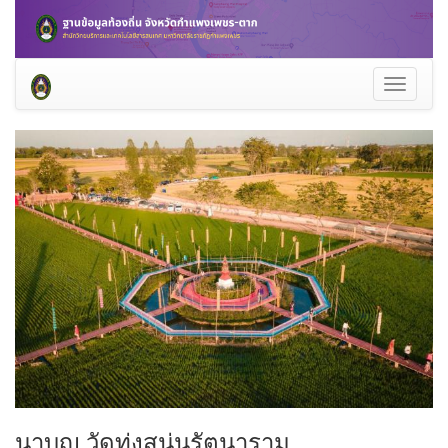
Toggle
navigati
นาบุญ วัดทุ่งสนุ่นรัตนาราม