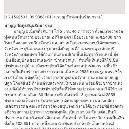
[16.1562501, 99.9388161, นาบุญ วัดทุ่งสนุ่นรัตนาราม]
นาบุญ วัดทุ่งสนุ่นรัตนาราม
นาบุญ มีเนื้อที่ทั้งสิ้น 11 ไร่ 2 งาน 40 ตารางวา ตั้งอยู่ห่างจากวัด
ทุ่งสนุ่นรัตนารามประมาณ 2 กิโลเมตร เมื่อประมาณ พ.ศ.2488 ชาว
ไทยเชื้อสายลาวเวียงจันทน์ และลาวครั่งหลวงพระบางได้อพยพจาก
จังหวัดราชบุรีและนครปฐม มาตั้งถิ่นฐานที่อำเภอขาณุวรลักษบุรี
จังหวัดกำแพงเพชร ได้ถือเอาต้นสนุ่นที่เกิดขึ้นเต็มทุ่งกว้างแห่งนี้ ตั้ง
เป็นชื่อหมู่บ้านของตนเองว่า “บ้านทุ่งสนุ่น” ส่วนพื้นที่แห่งนี้ก็ใช้เป็น
ป่าช้าของหมู่บ้าน เมื่อชาวบ้านได้สร้างวัดทุ่งสนุ่นรัตนารามขึ้น จึง
กลายเป็นที่รกร้างมาอย่างยาวนาน เมื่อ พ.ศ.2535 พระครูสุนทรวชิโร
ภาส (เดือน สมิงฺคิโก) เจ้าอาวาสวัดทุ่งสนุ่นรัตนาราม และ นายบุญ
ปลูก โกมลสินธ์ กำนันตำบลระหานในขณะนั้น พร้อมด้วยชาวบ้านทุ่ง
สนุ่นจึงได้ทำการล้างป่าช้า ปรับพื้นที่ให้กลายเป็นทุ่งนาและได้ให้ชาว
บ้านเช่าทำนาเกือบ 30 ปีจนกระทั่งเมื่อวันที่ 13 ตุลาคม พ.ศ.2559
พระบาทสมเด็จพระปริมนทร มหาภูมิพลอดุลยเดช บรมนาถบพิตร
เสด็จสวรรคต คณะศรัทธาวัดทุ่งสนุ่นรัตนารามได้ประกอบพิธีสวดพระ
อภิธรรมถวายเป็นพระราชกุศลทุกคืน เป็นเวลา 30 วัน แต่ละคืนมี
ประชาชนร่วมบริจาคปัจจัยสมทบเป็นค่าน้ำค่าไฟถวายวัด รวมเป็นเงิน
ทั้งสิ้น 102,651 บาท (หนึ่งแสนสองพันหกร้อยห้าสิบเอ็ดบาทถ้วน)