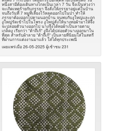
หนึ่งสามีต้องเดินทางไกลเป็นเวลา 7 วัน จึงเป็นห่วงว่า
จะเกิดเหตุร้ายกับภรรยา จึงสั่งให้ภรรยาอยู่แต่ในบ้าน
จนถึงวันที่ 7 หมูที่เลี้ยงไว้หลุดออกไปในป่า ทำให้
ภรรยาต้องออกไปตามนอกบ้าน จนพบกับงูใหญ่และถูก
งูใหญ่รัดเข้าไปในโพรง งูใหญ่สั่งให้นางทอผ้ามาให้จึง
จะปล่อยตัวนางออกไป นางจึงได้ทอผ้าเป็นลายตาม
เกล็ดงู เรียกว่า "ต้าถึเก้" งูจึงได้ปล่อยตัวนางออกมาใน
ที่สุด สำหรับผ้าลาย "ต้าถึเก้" เป็นลายที่นิยมใส่ในสตรี
ที่ผ่านการแต่งงานมาแล้ว ใส่ได้ทุกประเพณี
เผยแพร่เมื่อ 26-05-2025 ผู้เช้าชม 231