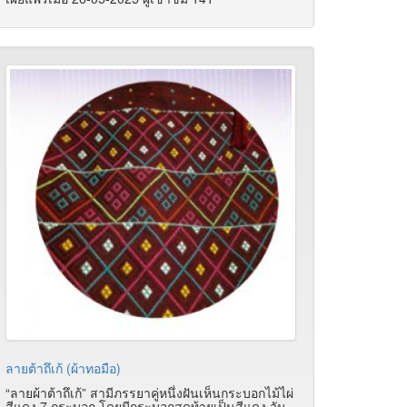
ลายต้าถึเก้ (ผ้าทอมือ)
“ลายผ้าต้าถึเก้” สามีภรรยาคู่หนึ่งฝันเห็นกระบอกไม้ไผ่
สีแดง 7 กระบอก โดยมีกระบอกสุดท้ายเป็นสีแดง วัน