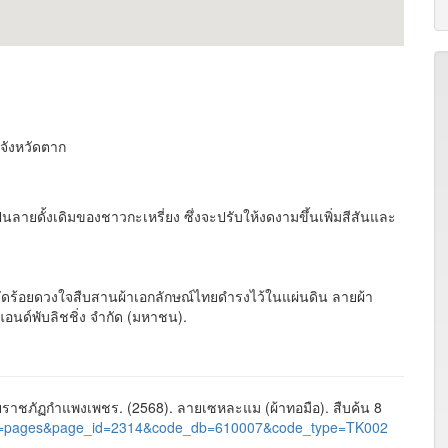
ง จังหวัดตาก
ยดั้งเดิมของชาวกะเหรี่ยง ซึ่งจะปรับให้งดงามขึ้นเพิ่มสีสันและ
หวัดร้อยดวงใจสืบสานผ้าเอกลักษณ์ไทยดำรงไว้ในแผ่นดิน ลายผ้า
งแอนด์พับลิชชิ่ง จำกัด (มหาชน).
าชภัฏกำแพงเพชร. (2568). ลายเซหละแม (ผ้าทอมือ). สืบค้น 8
al/?nu=pages&page_id=2314&code_db=610007&code_type=TK002