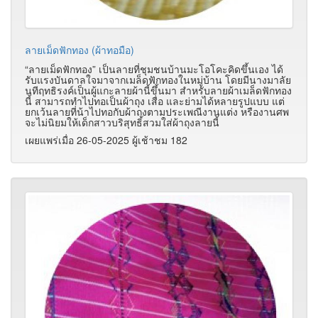
ลายเม็ดฟักทอง (ผ้าทอมือ)
“ลายเม็ดฟักทอง” เป็นลายที่ชุมชนบ้านมะโอโคะคิดขึ้นเอง ได้
รับแรงบันดาลใจมาจากเมล็ดฟักทองในหมู่บ้าน โดยมีนางมาลัย
นทีฤทธิรงค์เป็นผู้แกะลายผ้านี้ขึ้นมา สำหรับลายผ้าเมล็ดฟักทอง
นี้ สามารถทำไปทอเป็นผ้าถุง เสื่อ และย่ามได้หลายรูปแบบ แต่
ยกเว้นลายที่น้าไปทอกับผ้าถุงตามประเพณีงานแต่ง หรืองานศพ
จะไม่นิยมให้เด็กสาวบริสุทธิ์สวมใส่ผ้าถุงลายนี้
เผยแพร่เมื่อ 26-05-2025 ผู้เช้าชม 182