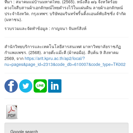
ที่มา : สมาคมแม่บ้านมหาดไทย. (2565). หนังสือ ๗๖ จังหวัดร้อย
ดวงใจสืบสานผ้าเอกลักษณ์ไทยดำรงไว้ในแผ่นดิน ลายผ้าเอกลักษณ์
ประจำจังหวัด. กรุงเทพฯ: บริษัทอมรินทร์พริ้นติ้งแอนด์พับลิชชิ่ง จำกัด
(มหาชน).
รวบรวมและจัดทำข้อมูล : กาญจนา จันทร์สิงห์
สำนักวิทยบริการและเทคโนโลยีสารสนเทศ มาหาวิทยาลัยราชภัฏ
กำแพงเพชร. (2568). ลายต๊ะแม๊ะคี (ผ้าทอมือ). สืบค้น 9 สิงหาคม
2569, จาก
https://arit.kpru.ac.th/ap2/local/?
nu=pages&page_id=2313&code_db=610007&code_type=TK002
Google search