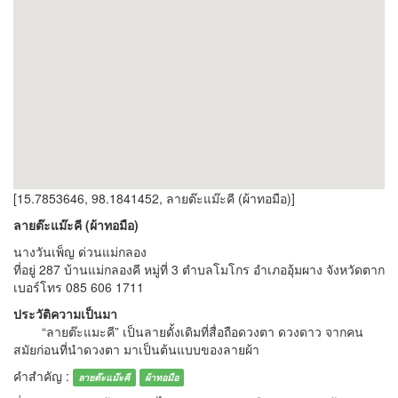
[15.7853646, 98.1841452, ลายต๊ะแม๊ะคี (ผ้าทอมือ)]
ลายต๊ะแม๊ะคี (ผ้าทอมือ)
นางวันเพ็ญ ด่วนแม่กลอง
ที่อยู่ 287 บ้านแม่กลองคี หมู่ที่ 3 ตำบลโมโกร อำเภออุ้มผาง จังหวัดตาก
เบอร์โทร 085 606 1711
ประวัติความเป็นมา
“ลายต๊ะแมะคี” เป็นลายดั้งเดิมที่สื่อถือดวงตา ดวงดาว จากคน
สมัยก่อนที่นำดวงตา มาเป็นต้นแบบของลายผ้า
คำสำคัญ :
ลายต๊ะแม๊ะคี
ผ้าทอมือ