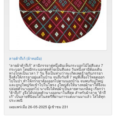
ลายต้าถึเก้ (ผ้าทอมือ)
“ลายผ้าต้าถึเก้” สามีภรรยาคู่หนึ่งฝันเห็นกระบอกไม้ไผ่สีแดง 7
กระบอก โดยมีกระบอกสุดท้ายเป็นสีแดง วันหนึ่งสามีต้องเดิน
ทางไกลเป็นเวลา 7 วัน จึงเป็นห่วงว่าจะเกิดเหตุร้ายกับภรรยา
จึงสั่งให้ภรรยาอยู่แต่ในบ้าน จนถึงวันที่ 7 หมูที่เลี้ยงไว้หลุดออก
ไปในป่า ทำให้ภรรยาต้องออกไปตามนอกบ้าน จนพบกับงูใหญ่
และถูกงูใหญ่รัดเข้าไปในโพรง งูใหญ่สั่งให้นางทอผ้ามาให้จึงจะ
ปล่อยตัวนางออกไป นางจึงได้ทอผ้าเป็นลายตามเกล็ดงู เรียกว่า
"ต้าถึเก้" งูจึงได้ปล่อยตัวนางออกมาในที่สุด สำหรับผ้าลาย "ต้าถึ
เก้" เป็นลายที่นิยมใส่ในสตรีที่ผ่านการแต่งงานมาแล้ว ใส่ได้ทุก
ประเพณี
เผยแพร่เมื่อ 26-05-2025 ผู้เช้าชม 231