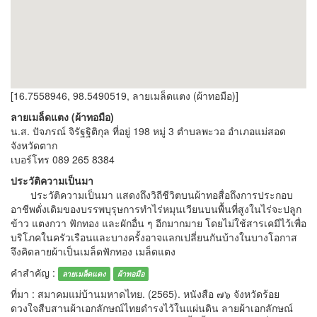
[16.7558946, 98.5490519, ลายเมล็ดแตง (ผ้าทอมือ)]
ลายเมล็ดแตง (ผ้าทอมือ)
น.ส. ปัจภรณ์ จิรัฐฐิติกุล ที่อยู่ 198 หมู่ 3 ตำบลพะวอ อำเภอแม่สอด
จังหวัดตาก
เบอร์โทร 089 265 8384
ประวัติความเป็นมา
ประวัติความเป็นมา แสดงถึงวิถีชีวิตบนผ้าทอสื่อถึงการประกอบ
อาชีพดั่งเดิมของบรรพบุรุษการทำไร่หมุนเวียนบนพื้นที่สูงในไร่จะปลูก
ข้าว แตงกวา ฟักทอง และผักอื่น ๆ อีกมากมาย โดยไม่ใช้สารเคมีไว้เพื่อ
บริโภคในครัวเรือนและบางครั้งอาจแลกเปลี่ยนกันบ้างในบางโอกาส
จึงคิดลายผ้าเป็นเมล็ดฟักทอง เมล็ดแตง
คำสำคัญ :
ลายเมล็ดแตง
ผ้าทอมือ
ที่มา : สมาคมแม่บ้านมหาดไทย. (2565). หนังสือ ๗๖ จังหวัดร้อย
ดวงใจสืบสานผ้าเอกลักษณ์ไทยดำรงไว้ในแผ่นดิน ลายผ้าเอกลักษณ์