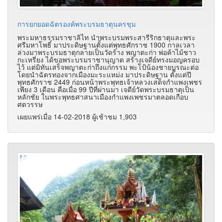
การยกยอดฉัตรองค์พระบรมธาตุนครชุม
พระมหาธรรมราชาลิไท นำพระบรมพระสารีริกธาตุและพระ
ศรีมหาโพธิ์ มาประดิษฐานตั้งแต่พุทธศักราช 1900 กาลเวลา
ล่วงมาพระบรมธาตุกลายเป็นวัดร้าง พญาตะก่า พ่อค้าไม้ชาว
กะเหรี่ยง ได้ขอพระบรมราชานุญาต สร้างเจดีย์ทรงมอญครอบ
ไว้ แต่มิทันเสร็จพญาตะก่าถึงแก่กรรม พะโป้น้องชายบูรณะต่อ
โดยนำฉัตรทองจากเมืองมะระแหม่ง มาประดิษฐาน ตั้งแต่ปี
พุทธศักราช 2449 ก่อนหน้าพระพุทธเจ้าหลวงเสด็จกำแพงเพชร
เพียง 3 เดือน คือเมื่อ 99 ปีที่ผ่านมา เจดีย์วัดพระบรมธาตุเป็น
หลักชัย ในพระพุทธศาสนาเมืองกำแพงเพชรมาตลอดเกือบ
ศตวรรษ
เผยแพร่เมื่อ 14-02-2018 ผู้เช้าชม 1,903