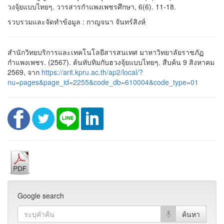
วงจุ้ยแบบไทยๆ. วารสารกำแพงเพชรศึกษา, 6(6). 11-18.
รวบรวมและจัดทำข้อมูล : กาญจนา จันทร์สิงห์
สำนักวิทยบริการและเทคโนโลยีสารสนเทศ มาหาวิทยาลัยราชภัฏ
กำแพงเพชร. (2567). ต้นทับทิมกับฮวงจุ้ยแบบไทยๆ. สืบค้น 9 สิงหาคม
2569, จาก
https://arit.kpru.ac.th/ap2/local/?
nu=pages&page_id=2255&code_db=610004&code_type=01
Google search