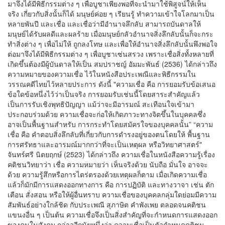
มาจึงได้มีพิธีกรรมต่าง ๆ เพื่อบูชาเพียงพอที่จะนํามาใช้พิสูจน์ให้เห็น
จริง เกี่ยวกับสิ่งนั้นก็ได้ มนุษย์ค่อย ๆ เรียนรู้ ทําความเข้าใจโลกมาเป็น
หลายพันปี และเชื่อ และเชื่อว่ามีอํานาจลึกลับ สามารถบันดาลให้
มนุษย์ได้รับผลดีและผลร้าย เมื่อมนุษย์กลัวอํานาจสิ่งลึกลับนั้นก็จะกระ
ทําสิ่งต่าง ๆ เพื่อไม่ให้ ถูกลงโทษ และเพื่อให้อํานาจสิ่งลึกลับนั้นพึงพอใจ
ต่อมาจึงได้มีพิธีกรรมต่าง ๆ เพื่อบูชาเซ่นสรวง เพราะเชื่อสิ่งทั้งหลายที่
เกิดขึ้นต้องมีผู้บันดาลให้เป็น สมปราชญ์ อัมมะพันธ์ (2536) ได้กล่าวถึง
ความหมายของความเชื่อ ไว้ในหนังสือประเพณีและพิธีกรรมใน
วรรณคดีไทยไว้หลายประการ ดังนี้ "ความเชื่อ คือ การยอมรับข้อเสนอ
ข้อใดข้อหนึ่งไว้ว่าเป็นจริง การยอมรับเช่นนี้โดยสาระสําคัญแล้ว
เป็นการรับเชิงพุทธิปัญญา แม้ว่าจะมีอารมณ์ สะเทือนใจเข้ามา
ประกอบร่วมด้วย ความเชื่อจะก่อให้เกิดภาวะทางจิตขึ้นในบุคคลซึ่ง
อาจเป็นพื้นฐานสําหรับ การกระทําโดยสมัครใจของบุคคลนั้น” “ความ
เชื่อ คือ คําตอบสิ่งลึกลับที่เกี่ยวกับการดํารงอยู่ของตนโดยให้ พื้นฐาน
การศรัทธาและอารมณ์มากกว่าที่จะเป็นเหตุผล หรือวิทยาศาสตร์"
จันทร์ศรี นิตยฤกษ์ (2523) ได้กล่าวถึง ความเชื่อในหนังสือความรู้เรื่อง
คติชนวิทยาว่า เชื่อ ความหมายว่า เห็นจริงด้วย นับถือ มั่นใจ อาจจะ
ด้วย ความรู้สึกหรือการไตร่ตรองด้วยเหตุผลก็ตาม เมื่อเกิดความเชื่อ
แล้วก็มักมีการแสดงออกทางการ คือ การปฏิบัติ และทางวาจา เช่น ตัก
เตือน สั่งสอน หรือให้ผู้อื่นทราบ ความเชื่อของบุคคลกลุ่มใดย่อมมีความ
สัมพันธ์อย่างใกล้ชิด กับประเพณี สุภาษิต คําพังเพย ตลอดจนคติชน
แขนงอื่น ๆ เป็นต้น ความเชื่อจึงเป็นสิ่งสําคัญที่จะกําหนดการแสดงออก
ของคนในสังคม กล่าวอีกนัยหนึ่งว่า ความเชื่อเป็นตัวกําหนดคติชน