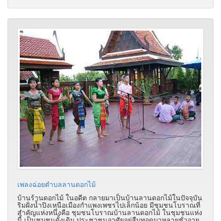
เพลงฉ่อยตำบลลานดอกไม้
บ้านร้านดอกไม้ ในอดีต กลายมาเป็นบ้านลานดอกไม้ในปัจจุบัน
ริมฝั่งน้ำปิงเหนือเมืองกำแพงเพชรไปเล็กน้อย มีชุมชนโบราณที่
สำคัญแห่งหนึ่งคือ ชุมชนโบราณบ้านลานดอกไม้ ในชุมชนแห่ง
นี้ เป็นชุมชนดั้งเดิม ประชาชนอาศัยอยู่สืบทอดมาหลายชั่วอายุ