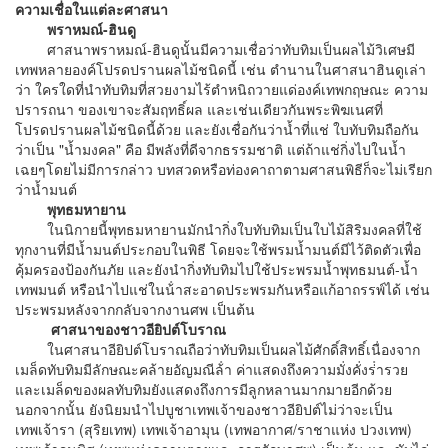
ความเชื่อในแต่ละศาสนา
พราหมณ์-ฮินดู
ศาสนาพราหมณ์-ฮินดูนั้นมีความเชื่อว่าทับทิมเป็นผลไม้วิเศษมี
เทพหลายองค์โปรดปรานผลไม้ชนิดนี้ เช่น ตํานานในศาสนาฮินดูเล่า
ว่า ใครใดที่นําทับทิมที่สวยงามไร้ตําหนิถวายแด่องค์เทพกฤษณะ ความ
ปรารถนา ของเขาจะสัมฤทธิ์ผล และเช่นเดียวกันพระพิฆเนศที่
โปรดปรานผลไม้ชนิดนี้ด้วย และยังเชื่อกันว่าน้ำที่แช่ ใบทับทิมถือกัน
ว่าเป็น "น้ำมงคล" คือ มีพลังที่ดีจากธรรมชาติ แต่ถ้าแช่กิ่งไปในน้ำ
เฉยๆโดยไม่มีการกล่าว บทสวดหรือท่องคาถาตามศาสนพิธีก็จะไม่เรียก
ว่าน้ำมนต์
พุทธมหายาน
ในนิกายนี้พุทธมหายานมักนํากิ่งใบทับทิมเป็นใบไม้สิริมงคลที่ใช้
ทุกงานที่มีน้ำมนต์ประกอบในพิธี โดยจะใช้พรมน้ำมนต์มีไว้ติดตัวเพื่อ
คุ้มครองป้องกันภัย และยังนํากิ่งทับทิมไปใช้ประพรมน้ำพุทธมนต์-น้ำ
เทพมนต์ หรือนําไปแช่ในน้ําสะอาดประพรมกันหรือแก้อาถรรพ์ได้ เช่น
ประพรมหลังจากกลับจากงานศพ เป็นต้น
ศาสนาของชาวอียิปต์โบราณ
ในศาสนาอียิปต์โบราณถือว่าทับทิมเป็นผลไม้ศักดิ์สิทธิ์เนื่องจาก
เมล็ดทับทิมมีลักษณะคล้ายอัญมณีล้ํา ค่าแสดงถึงความมั่งคั่งร่ํารวย
และเมล็ดของผลทับทิมยังแสดงถึงการมีลูกหลานมากมายอีกด้วย
นอกจากนั้น ยังนิยมนําไปบูชาเทพเจ้าของชาวอียิปต์ไม่ว่าจะเป็น
เทพเจ้ารา (สุริยเทพ) เทพเจ้าอามุน (เทพอากาศ/ราชาแห่ง ปวงเทพ)