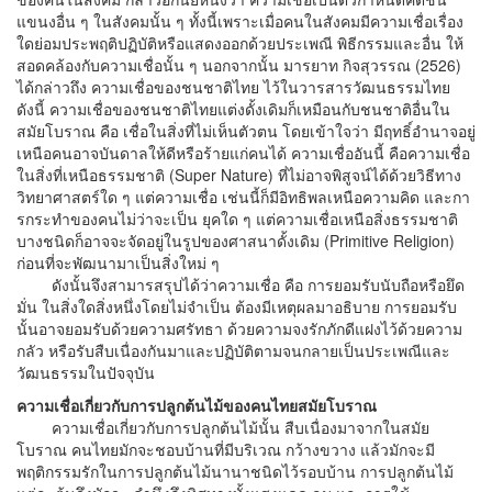
แขนงอื่น ๆ ในสังคมนั้น ๆ ทั้งนี้เพราะเมื่อคนในสังคมมีความเชื่อเรื่อง
ใดย่อมประพฤติปฏิบัติหรือแสดงออกด้วยประเพณี พิธีกรรมและอื่น ให้
สอดคล้องกับความเชื่อนั้น ๆ นอกจากนั้น มารยาท กิจสุวรรณ (2526)
ได้กล่าวถึง ความเชื่อของชนชาติไทย ไว้ในวารสารวัฒนธรรมไทย
ดังนี้ ความเชื่อของชนชาติไทยแต่งดั้งเดิมก็เหมือนกับชนชาติอื่นใน
สมัยโบราณ คือ เชื่อในสิ่งที่ไม่เห็นตัวตน โดยเข้าใจว่า มีฤทธิ์อํานาจอยู่
เหนือคนอาจบันดาลให้ดีหรือร้ายแก่คนได้ ความเชื่ออันนี้ คือความเชื่อ
ในสิ่งที่เหนือธรรมชาติ (Super Nature) ที่ไม่อาจพิสูจน์ได้ด้วยวิธีทาง
วิทยาศาสตร์ใด ๆ แต่ความเชื่อ เช่นนี้ก็มีอิทธิพลเหนือความคิด และกา
รกระทําของคนไม่ว่าจะเป็น ยุคใด ๆ แต่ความเชื่อเหนือสิ่งธรรมชาติ
บางชนิดก็อาจจะจัดอยู่ในรูปของศาสนาดั้งเดิม (Primitive Religion)
ก่อนที่จะพัฒนามาเป็นสิ่งใหม่ ๆ
ดังนั้นจึงสามารสรุปได้ว่าความเชื่อ คือ การยอมรับนับถือหรือยึด
มั่น ในสิ่งใดสิ่งหนึ่งโดยไม่จําเป็น ต้องมีเหตุผลมาอธิบาย การยอมรับ
นั้นอาจยอมรับด้วยความศรัทธา ด้วยความจงรักภักดีแฝงไว้ด้วยความ
กลัว หรือรับสืบเนื่องกันมาและปฏิบัติตามจนกลายเป็นประเพณีและ
วัฒนธรรมในปัจจุบัน
ความเชื่อเกี่ยวกับการปลูกต้นไม้ของคนไทยสมัยโบราณ
ความเชื่อเกี่ยวกับการปลูกต้นไม้นั้น สืบเนื่องมาจากในสมัย
โบราณ คนไทยมักจะชอบบ้านที่มีบริเวณ กว้างขวาง แล้วมักจะมี
พฤติกรรมรักในการปลูกต้นไม้นานาชนิดไว้รอบบ้าน การปลูกต้นไม้