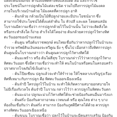
แต่ละต้นจึงมักจะ คํานึงถึงทิศทางทั้งแสงแดด ลม และการใช้
ประโยชน์ในการปลูกต้นไม้แต่ละชนิด รวมไปถึงการปลูกไม้มงคล
ภายในบริเวณบ้านด้วย ไม้มงคลที่ควรปลูก อาทิ
- ต้นกล้วย กล้วยเป็นไม้ที่ปลูกง่ายและมีประโยชน์มาก ซึ่ง
สามารถใช้ประโยชน์ได้ตั้งแต่ลําต้น ใบ หัวปลี และผล โดยคนสมัย
โบราณมีความเชื่อว่า การปลูกกล้วยไว้ในบ้านนั้น ไม่ว่าจะคิดสิ่งใด
หรือกระทําสิ่งใด ก็ง่าย สําเร็จได้โดยง่าย ต้นกล้วยควรปลูกไว้ทางทิศ
ตะวันออกของบ้านเสมอ
- ต้นคูน หรือต้นราชพฤกษ์ คนไทยเชื่อกันว่าหากปลูกไว้ในบ้านจะ
ร่ำรวย ทรัพย์สินเงินทองจะทวีคูณ ยิ่ง ๆ ขึ้นไป เมื่อกล่าวถึงทิศการปลูก
ต้นคูณนั้นโบราณกล่าวว่า ต้นคูณควรปลูกไว้ทางทิศใต้
- ต้นมะพร้าว หรือ ต้นไผ่สีสุข โบราณกล่าวไว้ว่าควรปลูกไว้ทาง
ทิศตะวันออก ซึ่งมีความเชื่อว่าจะทําให้ คนในบ้านหรือคนในครอบครัว
ปราศจากโรคภัยไข้เจ็บต่าง ๆ
- ต้นโป๊ยเซียน ปลูกแล้วจะทําให้ร่ำรวย ให้โชคลาภเจริญรุ่งเรือง
ทิศที่เหมาะกับการปลูก คือ ทิศตะวันออกเฉียงเหนือ
- ต้นจําปี ใครปลูกไว้ในบ้าน จะทําให้เกิดความสบายอกสบายใจ
ไม่มีเรื่องกังวลใจ ต้นจําปี โบราณ กล่าวไว้ว่า ควรปลูกในทิศตะวันตก
- ต้นมะม่วง ปลูกมะม่วงไว้ทางทิศใต้จะช่วยป้องกันคนอื่นมารังแก
- ต้นฝรั่ง ป้องกันคาถาอาคม เวทมนต์ หรือ คุณไสย ต่าง ๆ บาง
ท้องถิ่นเชื่อกันว่า ต้นฝรั่ง สามารถ ป้องกันภูตผีปีศาลได้ด้วย ควรปลูก
ทางทิศตะวันออกเฉียงเหนือ
- ต้นขนุน โบราณเชื่อว่า ปลูกไว้ในบ้านจะมีคนสรรเสริญ ป้องกัน