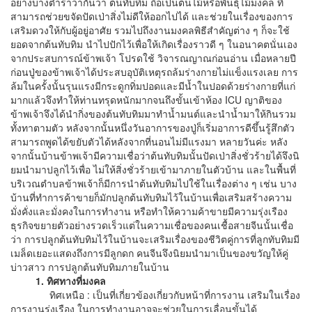
อย่างบางตําราว่ากันว่า ต้นทับทิม ถือเป็นต้นไม้หรือพันธุ์ไม้มงคล ที่
สามารถช่วยขจัดปัดเป่าสิ่งไม่ดีให้ออกไปได้ และช่วยในเรื่องของการ
เสริมดวงให้กับผู้อยู่อาศัย รวมไปถึงงานมงคลพิธีสำคัญต่าง ๆ ก็จะใช้
ยอดจากต้นทับทิม นำไปปักไว้เพื่อให้เกิดเรื่องราวดี ๆ ในอนาคตนั่นเอง
จากประสบการณ์ข้าพเจ้า โปรดใช้ วิจารณญาณก่อนอ่าน เมื่อหลายปี
ก่อนปู่ของข้าพเจ้าได้ประสบอุบัติเหตุรถล้มร่างกายไม่แข็งแรงเลย การ
ล้มในครั้งนั้นรุนแรงมีกระดูกทิ่มปอดและมีน้ำในปอดด้วยร่างกายที่แก่
มากแล้วจึงทำให้ท่านทรุดหนักมากจนถึงขั้นเข้าห้อง ICU ญาติของ
ข้าพเจ้าจึงได้นำกิ่งของต้นทับทิมมาทำน้ำมนต์และนำน้ำมาให้กินรวม
ทั้งทาตามตัว หลังจากนั้นหนึ่งวันอาการของปู่ก็เริ่มอาการดีขึ้นรู้สึกตัว
สามารถพูดได้ขยับตัวได้หลังจากที่นอนไม่มีแรงมา หลายวันค่ะ หลัง
จากนั้นบ้านข้าพเจ้ามีความเชื่อว่าต้นทับทิมนั้นปัดเป่าสิ่งชั่วร้ายได้จึงนิ
ยมนํามาปลูกไว้เพื่อ ไม่ให้สิ่งชั่วร้ายเข้ามาภายในตัวบ้าน และในพื้นที่
บริเวณตำบลข้าพเจ้าก็มีการนําต้นทับทิมไปใช้ในเรื่องต่าง ๆ เช่น บาง
บ้านที่ทําการค้าขายก็มักปลูกต้นทับทิมไว้ในบ้านเพื่อเสริมสร้างความ
มั่งคั่งและมั่งคงในการทํางาน หรือทําให้ความค้าขายมีความรุ่งเรือง
ธุรกิจขยายตัวอย่างรวดเร็วแต่ในความเชื่อของคนเชื้อสายจีนนั้นเชื่อ
ว่า การปลูกต้นทับทิมไว้ในบ้านจะเสริมเรื่องของชีวิตคู่การที่ลูกทับทิมมี
เมล็ดเยอะแสดงถึงการมีลูกดก คนจีนจึงนิยมนํามาเป็นของขวัญให้คู่
บ่าวสาว การปลูกต้นทับทิมภายในบ้าน
1. ทิศทางที่มงคล
ทิศเหนือ : เป็นที่เกี่ยวข้องเกี่ยวกับหน้าที่การงาน เสริมในเรื่อง
การงานรุ่งเรือง ในการทำงานอาจจะช่วยในการเลื่อนขั้นได้