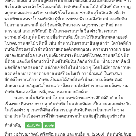
เทพเจ้าแอตติส ดังนั้นผู้ที่เคารพนับถือเทพแอตติสจึงไม่กินผลทับทิม ชาว
ยิวในสมัยพระเจ้าโซโลมอนก็ถือว่าทับทิมเป็นผลไม้ศักดิ์สิทธิ์ ดังปรากฏ
อยู่บนยอดเสาของวิหารกษัตริย์โซโลมอน ชาวฮินดูในอินเดียเชื่อว่า
พระพิฆเนศทรงโปรดทับทิม ผู้ที่เคารพพระพิฆเนศจึงนิยมนําผลทับทิม
ไปถวาย นอกจากนี้ ยังใช้ดอกทับทิมบวงสรวงบูชาพระอาทิตย์ พระ
นารายณ์ และเทวีลักษมี อีกในทางศาสนาก็เชื่อ ต่างกัน ศาสนา
พราหมณ์-ฮินดูนั้นมีความเชื่อว่าทับทิมเป็นผลไม้วิเศษมีเทพหลายองค์
โปรดปรานผลไม้ชนิดนี้ เช่น ตํานานในศาสนาฮินดูเล่าว่า ใครใดที่นํา
ทับทิมที่สวยงายไรตําหนิถวายแด่องค์เทพกฤษณะ ความปรารถนา ของ
เขาจะสัมฤทธิ์ผล และเช่นเดียวกันพระพิฆเนศที่โปรดปรานผลไม้ชนิด
นี้ด้วย และยังเชื่อกันว่าน้ำที่แช่ใบทับทิม ถือกันว่าเป็น "น้ำมงคล" คือ มี
พลังที่ดีจากธรรมชาติ แต่ถ้าแช่กิ่งไปในน้ำเฉย ๆ โดยไม่มีการกล่าวบท
สวดหรือ ท่องคาถาตามศาสนพิธีก็จะไม่เรียกว่าน้ำมนต์ ในศาสนา
อียิปต์โบราณถือว่าทับทิมเป็นผลไม้ศักดิ์สิทธิ์เนื่องจากเมล็ดทับทิมมี
ลักษณะคล้ายอัญมณีล้ำค่าแสดงถึงความมั่งคั่งร่ำรวยและเมล็ดของผล
ทับทิมยังแสดงถึงการมีลูกหลานมากมายอีกด้วย
นอกจากนั้นยังนิยมนําไปบูชาเทพเจ้าของชาวอียิปต์อีกด้วยใน
เรื่องของทิศทาง การปลูกต้นทับทิมในแต่ละทิศจะเป็นมงคลแตกต่างกัน
ในเรื่องต่าง ๆ เวลาที่ดีที่สุดในการปลูกต้นทับทิมจะเป็นเวลาในช่วง
บ่าย ส่วนในเรื่องคาถาที่ใช้สวดตอนพรมน้ำมนต์อยู่ในข้อมูลข้างต้น
คำสำคัญ :
ต้นทับทิม
ฮวงจุ้ย
ที่มา : อรัญญารัตน์ ศรีสุพัฒนะกุล และคนอื่น ๆ. (2566). ต้นทับทิมกับฮ