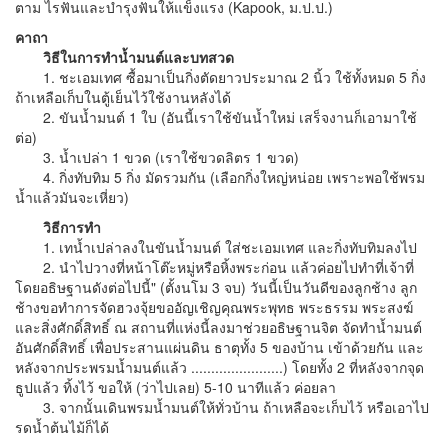
ตาม ไรฟันและบํารุงฟันให้แข็งแรง (Kapook, ม.ป.ป.)
คาถา
วิธีในการทําน้ำมนต์และบทสวด
1. ชะเอมเทศ ซื้อมาเป็นกิ่งตัดยาวประมาณ 2 นิ้ว ใช้ทั้งหมด 5 กิ่ง
ถ้าเหลือเก็บในตู้เย็นไว้ใช้งานหลังได้
2. ขันน้ำมนต์ 1 ใบ (อันนี้เราใช้ขันน้ำใหม่ เสร็จงานก็เอามาใช้
ต่อ)
3. น้ำเปล่า 1 ขวด (เราใช้ขวดลิตร 1 ขวด)
4. กิ่งทับทิม 5 กิ่ง มัดรวมกัน (เลือกกิ่งใหญ่หน่อย เพราะพอใช้พรม
น้ำแล้วมันจะเหี่ยว)
วิธีการทํา
1. เทน้ำเปล่าลงในขันน้ำมนต์ ใส่ชะเอมเทศ และกิ่งทับทิมลงไป
2. นําไปวางที่หน้าโต๊ะหมู่หรือหิ้งพระก่อน แล้วค่อยไปทําที่เจ้าที่
โดยอธิษฐานดังต่อไปนี้" (ตั้งนโม 3 จบ) วันนี้เป็นวันดีของลูกช้าง ลูก
ช้างขอทําการจัดฮวงจุ้ยขออัญเชิญคุณพระพุทธ พระธรรม พระสงฆ์
และสิ่งศักดิ์สิทธิ์ ณ สถานที่แห่งนี้ลงมาช่วยอธิษฐานจิต จัดทําน้ำมนต์
อันศักดิ์สิทธิ์ เพื่อประสานแผ่นดิน ธาตุทั้ง 5 ของบ้าน เข้าด้วยกัน และ
หลังจากประพรมน้ำมนต์แล้ว .......................) โดยทั้ง 2 ที่หลังจากจุด
ธูปแล้ว ทิ้งไว้ ขอให้ (ว่าไปเลย) 5-10 นาทีแล้ว ค่อยลา
3. จากนั้นเดินพรมน้ำมนต์ให้ทั่วบ้าน ถ้าเหลือจะเก็บไว้ หรือเอาไป
รดน้ำต้นไม้ก็ได้