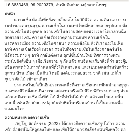
[16.3833469, 99.2020379, ต้นทับทิมกับฮวงจุ้ยแบบไทยๆ]
บทนำ
ความเชื่อ คือ สิ่งที่หยั่งรากลึกลงไปในวิถีชีวิต ความคิด และการก
ระทําของคนรุ่นสู่รุ่น ความเชื่อในประเทศไทยมีหลากหลายรูปแบบ ทั้ง
ความเชื่อในตัวบุคคล ความเชื่อในความคิดของช่วงเวลาใดเวลาหนึ่ง
ยกตัวอย่างเช่น ความเชื่อเรื่องจาตุคามรามเทพ ความเชื่อใน
พรรคการเมือง ความเชื่อในศาสนา ความเชื่อใน สิ่งที่เรามองไม่เห็น
อาทิ ความเชื่อเรื่องผี เทวดา รวมไปถึงความเชื่อในเรื่องศาสตร์หรือ
พิธีกรรมต่าง ๆ อาทิ ฤกษ์แต่งงาน ฤกษ์ขึ้นบ้านใหม่ ทิศการวางพระ
รวมไปถึงสิ่งอื่น ๆ เมื่อเรียกรวม ๆ กันแล้ว คนจีนจะเรียกสิ่งนี้ว่า ฮวงจุ้ย
หรือ ศาสตร์ในการกําหนดที่ตั้งให้เหมาะสม และเป็นมงคลสําหรับสร้าง
สุสาน บ้าน เมือง เป็นต้น โดยมี องค์ประกอบธรรมชาติ เช่น แม่น้ํา
ภูเขา ต้นไม้ เข้ามาเกี่ยว
ประเทศไทยก็เป็นอีกประเทศหนึ่งที่ความเชื่อแทรกซึมเข้ามาอยู่ทุก
ช่วงของชีวิตตั้งแต่เกิด บวช แต่งงาน หรือเสียชีวิต พิธีกรรมต่าง ๆ ล้วน
แล้วแต่มีความเชื่อ สิ่งที่ทําได้ สิ่งที่ทําไม่ได้ ถ้าทําแล้วจะเป็นแบบนั้น
แบบนี้ เช่นเดียวกับการปลูกต้นทับทิมในบริเวณบ้าน ก็เป็นความเชื่อ
ของคนไทย
ความหมายของความเชื่อ
ภิญโญ จิตต์ธรรม (2522) ได้กล่าวถึงความเชื่อสรุปได้ว่า ความ
เชื่อ คือสิ่งที่ไม่ให้ถูกลงโทษ และเพื่อให้อํานาจสิ่งลึกรับนั้นพึงพอใจ ต่อ