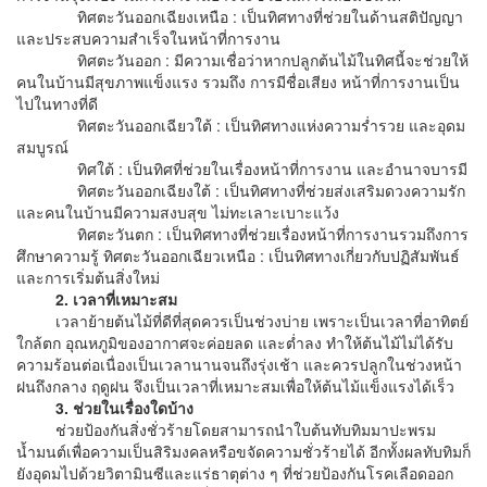
ทิศตะวันออกเฉียงเหนือ : เป็นทิศทางที่ช่วยในด้านสติปัญญา
และประสบความสำเร็จในหน้าที่การงาน
ทิศตะวันออก : มีความเชื่อว่าหากปลูกต้นไม้ในทิศนี้จะช่วยให้
คนในบ้านมีสุขภาพแข็งแรง รวมถึง การมีชื่อเสียง หน้าที่การงานเป็น
ไปในทางที่ดี
ทิศตะวันออกเฉียวใต้ : เป็นทิศทางแห่งความร่ำรวย และอุดม
สมบูรณ์
ทิศใต้ : เป็นทิศที่ช่วยในเรื่องหน้าที่การงาน และอำนาจบารมี
ทิศตะวันออกเฉียงใต้ : เป็นทิศทางที่ช่วยส่งเสริมดวงความรัก
และคนในบ้านมีความสงบสุข ไม่ทะเลาะเบาะแว้ง
ทิศตะวันตก : เป็นทิศทางที่ช่วยเรื่องหน้าที่การงานรวมถึงการ
ศึกษาความรู้ ทิศตะวันออกเฉียวเหนือ : เป็นทิศทางเกี่ยวกับปฏิสัมพันธ์
และการเริ่มต้นสิ่งใหม่
2. เวลาที่เหมาะสม
เวลาย้ายต้นไม้ที่ดีที่สุดควรเป็นช่วงบ่าย เพราะเป็นเวลาที่อาทิตย์
ใกล้ตก อุณหภูมิของอากาศจะค่อยลด และต่ำลง ทําให้ต้นไม้ไม่ได้รับ
ความร้อนต่อเนื่องเป็นเวลานานจนถึงรุ่งเช้า และควรปลูกในช่วงหน้า
ฝนถึงกลาง ฤดูฝน จึงเป็นเวลาที่เหมาะสมเพื่อให้ต้นไม้แข็งแรงได้เร็ว
3. ช่วยในเรื่องใดบ้าง
ช่วยป้องกันสิ่งชั่วร้ายโดยสามารถนําใบต้นทับทิมมาปะพรม
น้ำมนต์เพื่อความเป็นสิริมงคลหรือขจัดความชั่วร้ายได้ อีกทั้งผลทับทิมก็
ยังอุดมไปด้วยวิตามินซีและแร่ธาตุต่าง ๆ ที่ช่วยป้องกันโรคเลือดออก