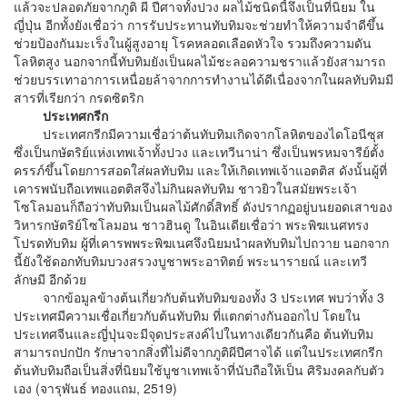
แล้วจะปลอดภัยจากภูติ ผี ปีศาจทั้งปวง ผลไม้ชนิดนี้จึงเป็นที่นิยม ใน
ญี่ปุ่น อีกทั้งยังเชื่อว่า การรับประทานทับทิมจะช่วยทําให้ความจําดีขึ้น
ช่วยป้องกันมะเร็งในผู้สูงอายุ โรคหลอดเลือดหัวใจ รวมถึงความดัน
โลหิตสูง นอกจากนี้ทับทิมยังเป็นผลไม้ชะลอความชราแล้วยังสามารถ
ช่วยบรรเทาอาการเหนื่อยล้าจากการทํางานได้ดีเนื่องจากในผลทับทิมมี
สารที่เรียกว่า กรดซิตริก
ประเทศกรีก
ประเทศกรีกมีความเชื่อว่าต้นทับทิมเกิดจากโลหิตของไดโอนีซุส
ซึ่งเป็นกษัตริย์แห่งเทพเจ้าทั้งปวง และเทวีนาน่า ซึ่งเป็นพรหมจารีย์ตั้ง
ครรภ์ขึ้นโดยการสอดใส่ผลทับทิม และให้เกิดเทพเจ้าแอตติส ดังนั้นผู้ที่
เคารพนับถือเทพแอตติสจึงไม่กินผลทับทิม ชาวยิวในสมัยพระเจ้า
โซโลมอนก็ถือว่าทับทิมเป็นผลไม้ศักดิ์สิทธิ์ ดังปรากฏอยู่บนยอดเสาของ
วิหารกษัตริย์โซโลมอน ชาวฮินดู ในอินเดียเชื่อว่า พระพิฆเนศทรง
โปรดทับทิม ผู้ที่เคารพพระพิฆเนศจึงนิยมนําผลทับทิมไปถวาย นอกจาก
นี้ยังใช้ดอกทับทิมบวงสรวงบูชาพระอาทิตย์ พระนารายณ์ และเทวี
ลักษมี อีกด้วย
จากข้อมูลข้างต้นเกี่ยวกับต้นทับทิมของทั้ง 3 ประเทศ พบว่าทั้ง 3
ประเทศมีความเชื่อเกี่ยวกับต้นทับทิม ที่แตกต่างกันออกไป โดยใน
ประเทศจีนและญี่ปุ่นจะมีจุดประสงค์ไปในทางเดียวกันคือ ต้นทับทิม
สามารถปกปัก รักษาจากสิ่งที่ไม่ดีจากภูติผีปีศาจได้ แต่ในประเทศกรีก
ต้นทับทิมถือเป็นสิ่งที่นิยมใช้บูชาเทพเจ้าที่นับถือให้เป็น ศิริมงคลกับตัว
เอง (จารุพันธ์ ทองแถม, 2519)