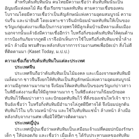
สําหรับต้นทับทิมนั้น คนไทยมีความเชื่อว่า ต้นทับทิมนั้นเป็น
อัญมณีแห่งผลไม้ คือ ชื่อเรียกขานผลทับทิม ตามความเชื่อของคน
โบราณโดยมีความเชื่อว่าเป็นสัญลักษณ์แห่งความอุดมสมบูรณ์ ความ
ร่มรื่น และน่ายินดี โดยเฉพาะชาวจีนมักนิยมนําผลทับทิมให้เป็นของ
ขวัญแก่คู่แต่งงานเพื่อเป็นการอวยพรให้มีลูกเต็มบ้านมีหลานเต็มเมือง
นอกจากนั้นแล้วยังมีความเชื่ออีกว่า ใบหรือกิ่งของต้นทับทิมให้คุณด้าน
การป้องกันภัยจากภูตผี เราจึงมักเห็นการใช้ใบหรือกิ่งทับทิมแช่น้ำล้าง
หน้า ล้างมือ พรมศีรษะหลังกลับจากการร่วมงานศพเพื่อปัดเป่า สิ่งไม่ดี
ที่ติดตามมา (Kaset Today, ม.ป.ป.)
ความเชื่อเกี่ยวกับต้นทับทิมในแต่ละประเทศ
ประเทศจีน
ประเทศจีนถือว่าต้นทับทิมเป็นไม้มงคล และเนื่องจากผลทับทิมมี
เมล็ดมาก ชาวจีนจึงยกให้ทับทิมเป็นสัญลักษณ์แห่งความอุดมสมบูรณ์
ความมีลูกหลานมากมาย จึงนิยมให้ผลทับทิมเป็นของขวัญแก่บ่าวสาว
ในพิธีแต่งงานเพื่อให้มีลูกหลานมาก ๆ ในพิธีแต่งงานก็นิยมปักยอด
ทับทิมไว้ที่ผมบ่าวสาว และปักยอดทับทิมไว้ ที่สิ่งของเซ่นไหว้เจ้า ชาว
จีนยังเชื่อว่า ใบหรือกิ่งทับทิมมีอํานาจไล่ภูตผีปีศาจได้ จึงนิยมปลูกต้น
ทับทิมไว้ใน บริเวณหน้าบ้าน และใช้ใบทับทิมแช่น้ำ ล้างหน้า ล้างมือ
หลังกลับจากงานศพ เพื่อมิให้ปีศาจติดตามมา
ประเทศญี่ปุ่น
ประเทศญี่ปุ่นเชื่อว่าผลทับทิมเป็นเสมือนเจ้าแม่ที่คอยปกป้องรักษา
เด็ก ๆ ให้ปลอดภัย และเชื่อว่า เมื่อเด็ก ๆ ได้รับประทานผลของทับทิม