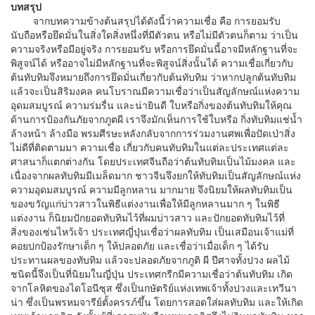
บทสรุป
จากบทความข้างต้นสรุปได้ดังนี้ว่าความเชื่อ คือ การยอมรับ
นับถือหรือยึดมั่นในสิ่งใดสิ่งหนึ่งที่มีตัวตน หรือไม่มีตัวตนก็ตาม ว่าเป็น
ความจริงหรือมีอยู่จริง การยอมรับ หรือการยึดมั่นนี้อาจมีหลักฐานที่จะ
พิสูจน์ได้ หรืออาจไม่มีหลักฐานที่จะพิสูจน์สิ่งนั้นได้ ความเชื่อเกี่ยวกับ
ต้นทับทิมจึงหมายถึงการยึดมั่นเกี่ยวกับต้นทับทิม ว่าหากปลูกต้นทับทิม
แล้วจะเป็นสิริมงคล คนโบราณมีความเชื่อว่าเป็นสัญลักษณ์แห่งความ
อุดมสมบูรณ์ ความร่มรื่น และน่ายินดี ใบหรือกิ่งของต้นทับทิมให้คุณ
ด้านการป้องกันภัยจากภูตผี เราจึงมักเห็นการใช้ใบหรือ กิ่งทับทิมแช่น้ำ
ล้างหน้า ล้างมือ พรมศีรษะหลังกลับจากการร่วมงานศพเพื่อปัดเป่าสิ่ง
ไม่ดีที่ติดตามมา ความเชื่อ เกี่ยวกับคนทับทิมในแต่ละประเทศแต่ละ
ศาสนาก็แตกต่างกัน โดยประเทศจีนถือว่าต้นทับทิมเป็นไม้มงคล และ
เนื่องจากผลทับทิมมีเมล็ดมาก ชาวจีนจึงยกให้ทับทิมเป็นสัญลักษณ์แห่ง
ความอุดมสมบูรณ์ ความมีลูกหลาน มากมาย จึงนิยมให้ผลทับทิมเป็น
ของขวัญแก่บ่าวสาวในพิธีแต่งงานเพื่อให้มีลูกหลานมาก ๆ ในพิธี
แต่งงาน ก็นิยมปักยอดทับทิมไว้ที่ผมบ่าวสาว และปักยอดทับทิมไว้ที่
สิ่งของเซ่นไหว้เจ้า ประเทศญี่ปุ่นเชื่อว่าผลทับทิม เป็นเสมือนเจ้าแม่ที่
คอยปกป้องรักษาเด็ก ๆ ให้ปลอดภัย และเชื่อว่าเมื่อเด็ก ๆ ได้รับ
ประทานผลของทับทิม แล้วจะปลอดภัยจากภูติ ผี ปีศาจทั้งปวง ผลไม้
ชนิดนี้จึงเป็นที่นิยมในญี่ปุ่น ประเทศกรีกมีความเชื่อว่าต้นทับทิม เกิด
จากโลหิตของไดโอนีซุส ซึ่งเป็นกษัตริย์แห่งเทพเจ้าทั้งปวงและเทวีนา
น่า ซึ่งเป็นพรหมจารีย์ตั้งครรภ์ขึ้น โดยการสอดใส่ผลทับทิม และให้เกิด