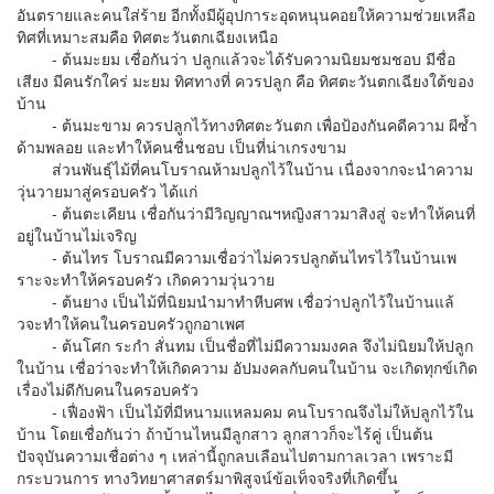
อันตรายและคนใส่ร้าย อีกทั้งมีผู้อุปการะอุดหนุนคอยให้ความช่วยเหลือ
ทิศที่เหมาะสมคือ ทิศตะวันตกเฉียงเหนือ
- ต้นมะยม เชื่อกันว่า ปลูกแล้วจะได้รับความนิยมชมชอบ มีชื่อ
เสียง มีคนรักใคร่ มะยม ทิศทางที่ ควรปลูก คือ ทิศตะวันตกเฉียงใต้ของ
บ้าน
- ต้นมะขาม ควรปลูกไว้ทางทิศตะวันตก เพื่อป้องกันคดีความ ผีซ้ำ
ด้ามพลอย และทําให้คนชื่นชอบ เป็นที่น่าเกรงขาม
ส่วนพันธุ์ไม้ที่คนโบราณห้ามปลูกไว้ในบ้าน เนื่องจากจะนําความ
วุ่นวายมาสู่ครอบครัว ได้แก่
- ต้นตะเคียน เชื่อกันว่ามีวิญญาณฯหญิงสาวมาสิงสู่ จะทําให้คนที่
อยู่ในบ้านไม่เจริญ
- ต้นไทร โบราณมีความเชื่อว่าไม่ควรปลูกต้นไทรไว้ในบ้านเพ
ราะจะทําให้ครอบครัว เกิดความวุ่นวาย
- ต้นยาง เป็นไม้ที่นิยมนํามาทําหีบศพ เชื่อว่าปลูกไว้ในบ้านแล้
วจะทําให้คนในครอบครัวถูกอาเพศ
- ต้นโศก ระกํา สั่นทม เป็นชื่อที่ไม่มีความมงคล จึงไม่นิยมให้ปลูก
ในบ้าน เชื่อว่าจะทําให้เกิดความ อัปมงคลกับคนในบ้าน จะเกิดทุกข์เกิด
เรื่องไม่ดีกับคนในครอบครัว
- เฟื่องฟ้า เป็นไม้ที่มีหนามแหลมคม คนโบราณจึงไม่ให้ปลูกไว้ใน
บ้าน โดยเชื่อกันว่า ถ้าบ้านไหนมีลูกสาว ลูกสาวก็จะไร้คู่ เป็นต้น
ปัจจุบันความเชื่อต่าง ๆ เหล่านี้ถูกลบเลือนไปตามกาลเวลา เพราะมี
กระบวนการ ทางวิทยาศาสตร์มาพิสูจน์ข้อเท็จจริงที่เกิดขึ้น