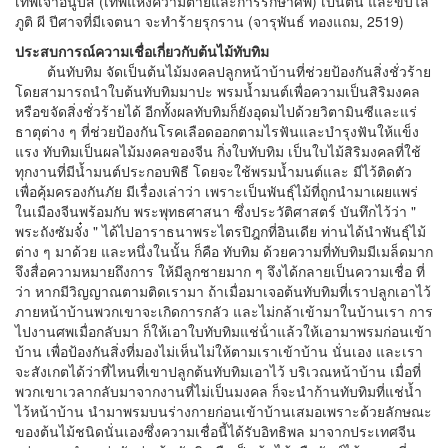
เทพเจ้าอนูบิส (เทพแห่งความตายและการรักษาศพ) เป็นต้น และขับไล่
ภูติ ผี ปีศาจที่มีเจตนา จะทําร้ายรุกราน (จารุพันธ์ ทองแถม, 2519)
ประสบการณ์ความเชื่อเกี่ยวกับต้นไม้ทับทิม
ต้นทับทิม จัดเป็นต้นไม้มงคลปลูกหน้าบ้านที่ช่วยป้องกันสิ่งชั่วร้าย
โดยสามารถนําใบต้นทับทิมมาปะ พรมน้ำมนต์เพื่อความเป็นสิริมงคล
หรือขจัดสิ่งชั่วร้ายได้ อีกทั้งผลทับทิมก็ยังอุดมไปด้วยวิตามินซีและแร่
ธาตุต่าง ๆ ที่ช่วยป้องกันโรคเลือดออกตามไรฟันและบํารุงฟันให้แข็ง
แรง ทับทิมเป็นผลไม้มงคลของจีน กิ่งใบทับทิม เป็นใบไม้สิริมงคลที่ใช้
ทุกงานที่มีน้ำมนต์ประกอบพิธี โดยจะใช้พรมน้ำมนต์และ มีไว้ติดตัว
เพื่อคุ้มครองกันภัย มีเรื่องเล่าว่า เพราะเป็นพันธุ์ไม้ที่ถูกนํามาเผยแพร่
ในเมืองจีนพร้อมกับ พระพุทธศาสนา ซึ่งประวัติศาสตร์ บันทึกไว้ว่า "
พระถังซัมจั๋ง " ได้ไปอาราธนาพระไตรปิฎกที่อินเดีย ท่านได้นําพันธุ์ไม้
ต่าง ๆ มาด้วย และหนึ่งในนั้น ก็คือ ทับทิม ด้วยความที่ทับทิมมีเมล็ดมาก
จึงสื่อความหมายถึงการ ให้มีลูกชายมาก ๆ จึงได้กลายเป็นความเชื่อ ที่
ว่า หากมีวิญญาณตามติดเรามา ถ้าเมื่อมาเจอต้นทับทิมที่เราปลูกเอาไว้
ภายหน้าบ้านพวกเขาจะเกิดการกลัว และไม่กล้าเข้ามาในบ้านเรา การ
ไปงานศพเมื่อกลับมา ก็ให้เอาใบทับทิมแช่น้ําแล้วให้เอามาพรมก่อนเข้า
บ้าน เพื่อป้องกันสิ่งที่มองไม่เห็นไม่ให้ตามเราเข้าบ้าน นั่นเอง และเรา
จะสังเกตได้ว่าที่ไหนที่เขาปลูกต้นทับทิมเอาไว้ บริเวณหน้าบ้าน เมื่อที่
พวกเขาเวลากลับมาจากงานที่ไม่เป็นมงคล ก็จะนําก้านทับทิมที่แช่น้ำ
ไว้หน้าบ้าน นํามาพรมบนร่างกายก่อนเข้าบ้านเสมอเพราะด้วยลักษณะ
ของต้นไม้ชนิดนั่นเองซึ่งความเชื่อนี้ได้รับอิทธิพล มาจากประเทศจีน