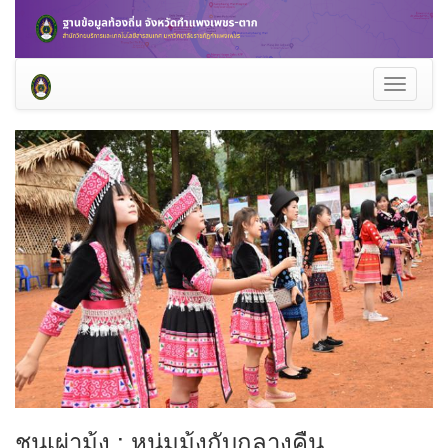
Toggle
navigati
ชนเผ่าม้ง : หนุ่มม้งกับกลางคืน