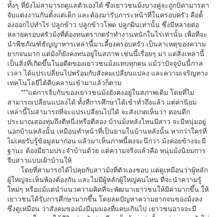
ทั้งๆ ที่ยังไม่สามารถดูแลตัวเองได้ ซึ่งเยาวชนม้งบางคู่จะถูกบิดามารดา
จับแต่งงานกันตั้งแต่เด็ก และต้องมารับภาระหน้าที่ในครอบครัว คือต้้
องออกไปทำไร่ ปลูกข้าว ปลูกข้าวโพด ปลูกฝิ่นเท่านั้น ซึ่งมีหลายต่อ
หลายครอบครัวม้งที่ต้องทนตรากตรำทำงานหนักในไร่เท่านั้น เพื่อที่จะ
นำพืชภัณฑ์ธัญญาหารเหล่านี้มาเลี้ยงครอบครัว เป็นสาเหตุของความ
ยากจนมาก แต่มังก็ยังคงทนอยู่ในสภาพ เช่นนี้เรื่อยๆ มา แต่สิ่งเหล่านี้
เป็นสิ่งที่เกิดขึ้นในอดีตของเยาวชนม้งแทบทุกคน แม้ว่าปัจจุบันนี้กาล
เวลา ได้แปรเปลี่ยนไปพร้อมกับสังคมเปลี่ยนแปลง และความเจริญทาง
เทคโนโลยีได้คืบคลานเข้ามาแล้วก็ตาม
***แต่การจีบกันของเยาวชนม้งยังคงอยู่ในสภาพเดิม โดยที่ไม่
สามารถเปลี่ยนแปลงได้ ทั้งที่การศึกษาได้เข้าทั่วถึงแล้ว แต่ค่านิยม
เหล่านี้ไม่สามารถที่จะแปรเปลี่ยนไปได้ จะสังเกตเห็นว่า ตอนดึก
ประมาณสองทุ่มถึงตีหนี่งหรือตีสอง บ้านม้งหลังไหนมีสาว จะมีหนุ่มอยู่
นอกบ้านหลังนั้น เหมือนทำหน้าที่เป็นยามในบ้านหลังนั้น หากว่าใครที่
ไม่เคยรับรู้ข้อมูลมาก่อน แล้วมาเห็นภาพนี้คงจะนึกว่า ม้งค่อยข้างจะมี
ฐานะ ต้องมียามประจำบ้านด้วย แต่ความจริงแล้วคือ หนุ่มม้งนิยมการ
จีบสาวแบบเฝ้าบ้านให้
โดยที่สามารถได้ไปคุยกับสาวม้งที่ตัวเองชอบ แต่ดูเหมือนว่าผู้หลัก
ผู้ใหญ่จะเห็นพ้องต้องกัน และไม่มีผู้หลักผู้ใหญ่คนไหน ที่จะนำความรู้
ใหม่ๆ หรือแม้แต่นำแนวความคิดที่จะพัฒนาเยาวชนให้มีค่ามากขึ้น ให้
เยาวชนได้รับการศึกษามากขึ้น โดยลดปัญหาความยากจนของม้งลง
ซึ่งดูเหมือน ว่าสังคมของม้งมีมุมมองที่แคบเกินไป เยาวชนอาจจะมี