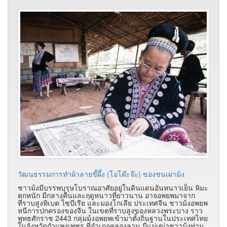
วัฒนธรรมการทำผ้าลายขี้ผึ้ง (โอโต๊ะจ๊ะ) ของชนเผ่าม้ง
ชาวม้งมีบรรพบุรุษโบราณอาศัยอยู่ในดินแดนอันหนาวเย็น หิมะ
ตกหนัก มีกลางคืนและฤดูหนาวที่ยาวนาน อาจอพยพมาจาก
ที่ราบสูงทิเบต ไซบีเรีย และมองโกเลีย ประเทศจีน ชาวม้งอพยพ
หนีการปกครองของจีน ในเขตที่ราบสูงของหลวงพระบาง ราว
พุทธศักราช 2443 กลุ่มม้งอพยพเข้ามาตั้งถิ่นฐานในประเทศไทย
ในจังหวัดกำแพงเพชร ที่อำเภอคลองลาน มีแม่เฒ่าชาวม้งท่าน