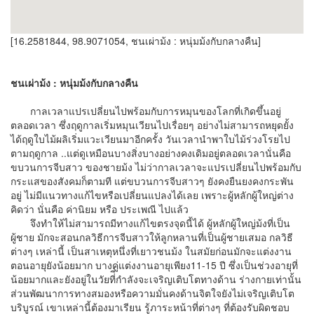
[16.2581844, 98.9071054, ชนเผ่าม้ง : หนุ่มม้งกับกลางคืน]
ชนเผ่าม้ง : หนุ่มม้งกับกลางคืน
กาลเวลาแปรเปลี่ยนไปพร้อมกับการหมุนของโลกที่เกิดขึ้นอยู่
ตลอดเวลา ซึ่งฤดูกาลเริ่มหมุนเวียนไปเรื่อยๆ อย่างไม่สามารถหยุดยั้ง
ได้ฤดูใบไม้ผลิเริ่มแวะเวียนมาอีกครั้ง วันเวลานำพาใบไม้ร่วงโรยไป
ตามฤดูกาล ..แต่ดูเหมือนบางสิ่งบางอย่างคงเดิมอยู่ตลอดเวลานั่นคือ
ขบวนการจีบสาว ของชายม้ง ไม่ว่ากาลเวลาจะแปรเปลี่ยนไปพร้อมกับ
กระแสของสังคมก็ตามที แต่ขบวนการจีบสาวๆ ยังคงยืนยงคงกระพัน
อยู่ ไม่มีแนวทางแก้ไขหรือเปลี่ยนแปลงได้เลย เพราะผู้หลักผู้ใหญ่ต่าง
คิดว่า นั่นคือ ค่านิยม หรือ ประเพณี ไปแล้ว
จึงทำให้ไม่สามารถมีทางแก้ไขตรงจุดนี้ได้ ผู้หลักผู้ใหญ่ม้งที่เป็น
ผู้ชาย มักจะสอนกลวิธีการจีบสาวให้ลูกหลานที่เป็นผู้ชายเสมอ กลวิธี
ต่างๆ เหล่านี้ เป็นสาเหตุหนึ่งที่เยาวชนม้ง ในสมัยก่อนมักจะแต่งงาน
ตอนอายุยังน้อยมาก บางคู่แต่งงานอายุเพียง11-15 ปี ซึ่งเป็นช่วงอายุที่
น้อยมากและยังอยู่ในวัยที่ี่กำลังจะเจริญเติบโตทางด้าน ร่างกายเท่านั้น
ส่วนพัฒนาการทางสมองหรือความมั่นคงด้านจิตใจยังไม่เจริญเติบโต
บริบูรณ์ เขาเหล่านี้ต้องมาเรียน รู้ภาระหน้าที่ต่างๆ ที่ต้องรับผิดชอบ