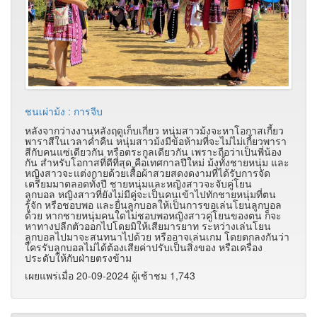
ชนเผ่าม้ง : การจีบ
หลังจากว่างงานหลังฤดูเก็บเกี่ยว หนุ่มสาวม้งจะหาโอกาสเกี้ยว
พาราสีในเวลาค่ำคืน หนุ่มสาวม้งมีข้อห้ามที่จะไม่ไม่เกี้ยวพารา
สีกับคนแซ่เดียวกัน หรือตระกูลเดียวกัน เพราะถือว่าเป็นพี่น้อง
กัน สำหรับโอกาสที่ดีที่สุด คือเทศกาลปีใหม่ ม้งทั้งชายหนุ่ม และ
หญิงสาวจะแต่งกายด้วยเสื้อผ้าสวยสดงดงามที่ได้รับการจัด
เตรียมมาตลอดทั้งปี ชายหนุ่มและหญิงสาวจะจับคู่โยน
ลูกบอล หญิงสาวที่ยังไม่มีคู่จะเป็นคนเข้าไปทักชายหนุ่มที่ตน
รู้จัก หรือชอบพอ และยื่นลูกบอลให้เป็นการขอเล่นโยนลูกบอล
ด้วย หากชายหนุ่มคนใดไม่ชอบพอหญิงสาวคู่โยนของตน ก็จะ
หาทางปลีกตัวออกไปโดยมิให้เสียมารยาท ระหว่างเล่นโยน
ลูกบอลไปมาจะสนทนาไปด้วย หรืออาจเล่นเกม โดยตกลงกันว่า
ใครรับลูกบอลไม่ได้ต้องเสียค่าปรับเป็นสิ่งของ หรือเครื่อง
ประดับให้กับฝ่ายตรงข้าม
เผยแพร่เมื่อ 20-09-2024 ผู้เช้าชม 1,743