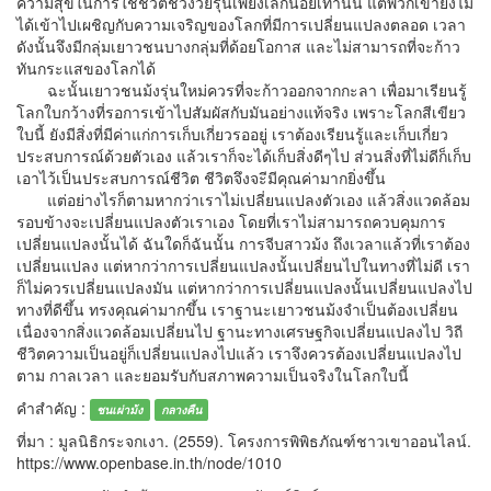
ความสุขในการใช้ชีวิตช่วงวัยรุ่นเพียงเล็กน้อยเท่านั้น แต่พวกเขายังไม่
ได้เข้าไปเผชิญกับความเจริญของโลกที่มีการเปลี่ยนแปลงตลอด เวลา
ดังนั้นจึงมีกลุ่มเยาวชนบางกลุ่มที่ด้อยโอกาส และไม่สามารถที่จะก้าว
ทันกระแสของโลกได้
ฉะนั้นเยาวชนม้งรุ่นใหม่ควรที่จะก้าวออกจากกะลา เพื่อมาเรียนรู้
โลกใบกว้างที่รอการเข้าไปสัมผัสกับมันอย่างแท้จริง เพราะโลกสีเขียว
ใบนี้ ยังมีสิ่งที่มีค่าแก่การเก็บเกี่ยวรออยู่ เราต้องเรียนรู้และเก็บเกี่ยว
ประสบการณ์ด้วยตัวเอง แล้วเราก็จะได้เก็บสิ่งดีๆไป ส่วนสิ่งที่ไม่ดีก็เก็บ
เอาไว้เป็นประสบการณ์ชีวิต ชีวิตจึงจะีมีคุณค่ามากยิ่งขึ้น
แต่อย่างไรก็ตามหากว่าเราไม่เปลี่ยนแปลงตัวเอง แล้วสิ่งแวดล้อม
รอบข้างจะเปลี่ยนแปลงตัวเราเอง โดยที่เราไม่สามารถควบคุมการ
เปลี่ยนแปลงนั้นได้ ฉันใดก็ฉันนั้น การจีบสาวม้ง ถึงเวลาแล้วที่เราต้อง
เปลี่ยนแปลง แต่หากว่าการเปลี่ยนแปลงนั้นเปลี่ยนไปในทางที่ไม่ดี เรา
ก็ไม่ควรเปลี่ยนแปลงมัน แต่หากว่าการเปลี่ยนแปลงนั้นเปลี่ยนแปลงไป
ทางที่ดีขึ้น ทรงคุณค่ามากขึ้น เราฐานะเยาวชนม้งจำเป็นต้องเปลี่ยน
เนื่องจากสิ่งแวดล้อมเปลี่ยนไป ฐานะทางเศรษฐกิจเปลี่ยนแปลงไป วิถี
ชีวิตความเป็นอยู่ก็เปลี่ยนแปลงไปแล้ว เราจึงควรต้องเปลี่ยนแปลงไป
ตาม กาลเวลา และยอมรับกับสภาพความเป็นจริงในโลกใบนี้
คำสำคัญ :
ชนเผ่าม้ง
กลางคืน
ที่มา : มูลนิธิกระจกเงา. (2559). โครงการพิพิธภัณฑ์ชาวเขาออนไลน์.
https://www.openbase.in.th/node/1010