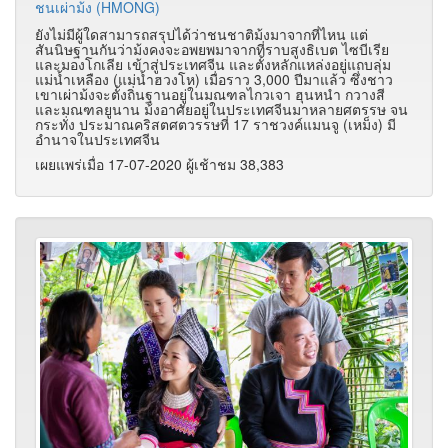
ชนเผ่าม้ง (HMONG)
ยังไม่มีผู้ใดสามารถสรุปได้ว่าชนชาติม้งมาจากที่ไหน แต่
สันนิษฐานกันว่าม้งคงจะอพยพมาจากที่ราบสูงธิเบต ไซบีเรีย
และมองโกเลีย เข้าสู่ประเทศจีน และตั้งหลักแหล่งอยู่แถบลุ่ม
แม่น้ำเหลือง (แม่น้ำฮวงโห) เมื่อราว 3,000 ปีมาแล้ว ซึ่งชาว
เขาเผ่าม้งจะตั้งถิ่นฐานอยู่ในมณฑลไกวเจา ฮุนหนำ กวางสี
และมณฑลยูนาน ม้งอาศัยอยู่ในประเทศจีนมาหลายศตรรษ จน
กระทั่ง ประมาณคริสตศตวรรษที่ 17 ราชวงค์แมนจู (เหม็ง) มี
อำนาจในประเทศจีน
เผยแพร่เมื่อ 17-07-2020 ผู้เช้าชม 38,383