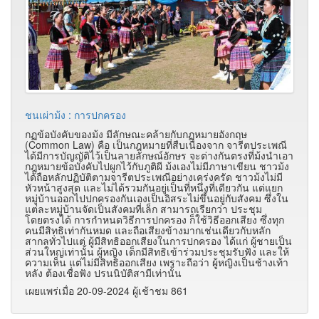
ชนเผ่าม้ง : การปกครอง
กฏข้อบังคับของม้ง มีลักษณะคล้ายกับกฏหมายอังกฤษ
(Common Law) คือ เป็นกฎหมายที่สืบเนื่องจาก จารีตประเพณี
ได้มีการบัญญัติไว้เป็นลายลักษณ์อักษร จะต่างกันตรงที่ม้งนำเอา
กฎหมายข้อบังคับไปผูกไว้กับภูติผี ม้งเองไม่มีภาษาเขียน ชาวม้ง
ได้ถือหลักปฏิบัติตามจารีตประเพณีอย่างเคร่งครัด ชาวม้งไม่มี
หัวหน้าสูงสุด และไม่ได้รวมกันอยู่เป็นที่หนึ่งที่เดียวกัน แต่แยก
หมู่บ้านออกไปปกครองกันเองเป็นอิสระไม่ขึ้นอยู่กับสังคม ซึ่งใน
แต่ละหมู่บ้านจัดเป็นสังคมที่เล็ก สามารถเรียกว่า ประชุม
โดยตรงได้ การกำหนดวิธีการปกครอง ก็ใช้วิธีออกเสียง ซึ่งทุก
คนมีสิทธิเท่ากันหมด และถือเสียงข้างมากเช่นเดียวกับหลัก
สากลทั่วไปแต่ ผู้มีสิทธิออกเสียงในการปกครอง ได้แก่ ผู้ชายเป็น
ส่วนใหญ่เท่านั้น ผู้หญิง เด็กมีสิทธิเข้าร่วมประชุมรับฟัง และให้
ความเห็น แต่ไม่มีสิทธิออกเสียง เพราะถือว่า ผู้หญิงเป็นช้างเท้า
หลัง ต้องเชื่อฟัง ปรนนิบัติสามีเท่านั้น
เผยแพร่เมื่อ 20-09-2024 ผู้เช้าชม 861