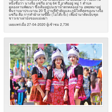
หนึ่งชื่อว่า นางจื่อ แซ่กือ อายุ 64 ปี อาศัยอยู่ หมู่ 1 ตำบล
คลองลานพัฒนา ซึ่งเดิมอยู่บนเขาน้ำตกคลองลาน อพยพมาอยู่
พื้นราบมาประมาณ 20 ปี งานที่สำคัญและภูมิใจที่สุดของนางจื่อ
แซ่กือ คือ การทำผ้าลายขี้ผึ้ง (โอโต๊ะจ๊ะ) เพื่อนำมาตัดเย็บชุด
ชาวเขาเผ่าม้งของแม่เฒ่า
เผยแพร่เมื่อ 27-04-2020 ผู้เช้าชม 2,736