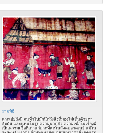
ผามพิธี
หากเอ๋ยถึงผี คนทั่วไปมักนึกถึงสิ่งที่มองไม่เห็นด้วยตา
สัมผัส และแทนในรูปความน่ากลัว ความเชื่อในเรื่องผี
เป็นความเชื่อที่เก่าแก่มากที่สุดในสังคมอาคเนย์ แม้ใน
ระยะหลังเรานับถือพุทธมาตั้งแต่สมัยทวารวดี (ยุคแรก