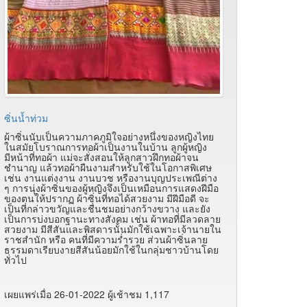
ซิ่นน้ำท่วม
ผ้าซิ่นนับเป็นความภาคภูมิใจอย่างหนึ่งของหญิงไทย
ในสมัยโบราณการทอผ้าเป็นงานในบ้าน ลูกผู้หญิง
มีหน้าที่ทอผ้า แม่จะสั่งสอนให้ลูกสาวฝึกทอผ้าจน
ชำนาญ แล้วทอผ้าผืนงามสำหรับใช้ในโอกาสพิเศษ
เช่น งานแต่งงาน งานบวช หรืองานบุญประเพณีต่าง
ๆ การนุ่งผ้าซิ่นของผู้หญิงจึงเป็นเหมือนการแสดงฝีมือ
ของตนให้ปรากฏ ผ้าซิ่นที่ทอได้สวยงาม มีฝีมือดี จะ
เป็นที่กล่าวขวัญและชื่นชมอย่างกว้างขวาง และยัง
เป็นการบ่งบอกฐานะทางสังคม เช่น ผ้าทอที่มีลวดลาย
สวยงาม มีสีสันและพิสดารนั้นมักใช้เฉพาะเจ้านายใน
ราชสำนัก หรือ คนที่มีความร่ำรวย ส่วนผ้าซิ่นลาย
ธรรมดาเรียบงายสีสันน้อยมักใช้ในกลุ่มชาวบ้านโดย
ทั่วไป
เผยแพร่เมื่อ 26-01-2022 ผู้เช้าชม 1,117