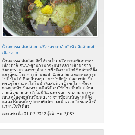
น้ำมะกรูด-ส้มปล่อย เครื่องสระเกล้าดำหัว อัตลักษณ์
เมืองตาก
น้ำมะกรูด-ส้มป่อย ถือได้ว่าเป็นเครื่องหอมพิเศษของ
เมืองตาก สันนิษฐานว่าน่าจะแพร่หลายเข้ามาจาก
วัฒนธรรมของชาวล้านนาซึ่งมีความใกล้ชิดด้านที่ตั้ง
และผู้คน โดยชาวบ้านจะนำฝักส้มป่อยและผลมะกรูด
ไปปิ้งไฟให้เกิดกลิ่นหอม และนำฝักส้มป่อยมาหักเป็น
ท่อนๆใส่รวมลงไปในน้ำที่ผสมด้วยน้ำอบไทย ซึ่งจะ
ต่างจากหัวเมืองทางเหนือที่นิยมใช้น้ำขมิ้นส้มปล่อย
ลอยด้วยดอกสารภี ไม่มีวัฒนธรรมการเผาผลมะกรูด
เป็นเครื่องหอมในวัฒนธรรมจากข้อสันนิษฐานนี้จึง
แสดงให้เห็นถึงรูปแบบพิเศษของเมืองตากอีกข้อหนึ่งที่
น่าสนใจทีเดียว
เผยแพร่เมื่อ 01-02-2022 ผู้เช้าชม 2,087