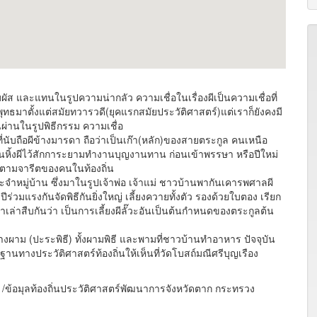
มผัส และแทนในรูปความน่ากลัว ความเชื่อในเรื่องผีเป็นความเชื่อที่
ุทธมาตั้งแต่สมัยทวารวดี(ยุคแรกสมัยประวัติศาสตร์)แต่เราก็ยังคงมี
อนผ่านในรูปพิธีกรรม ความเชื่อ
ี่นับถือผีข้างมารดา ถือว่าเป็นเก๊า(หลัก)ของสายตระกูล คนเหนือ
นเป็นหิ้งผีไว้สักการะยามทำงานบุญงานทาน ก่อนเข้าพรรษา หรือปีใหม่
 ตามจารีตของคนในท้องถิ่น
หมู่บ้าน ซึ่งมาในรูปเจ้าพ่อ เจ้าแม่ ชาวบ้านพากันเคารพศาลผี
ีร่วมแรงกันจัดพิธีกันยิ่งใหญ่ เลี้ยงควายทั้งตัว รองด้วยใบตอง เรียก
ขาเล่าสืบกันว่า เป็นการเลี้ยงผีลั๊วะอันเป็นต้นกำหนดของตระกูลต้น
างผาม (ปะระพิธี) ทั้งผามพิธี และพามที่ชาวบ้านทำอาหาร ปัจจุบัน
ทางประวัติศาสตร์ท้องถิ่นให้เห็นที่วัดโบสถ์มณีศรีบุญเรือง
ซม /ข้อมุลท้องถิ่นประวัติศาสตร์พัฒนาการจังหวัดตาก กระทรวง