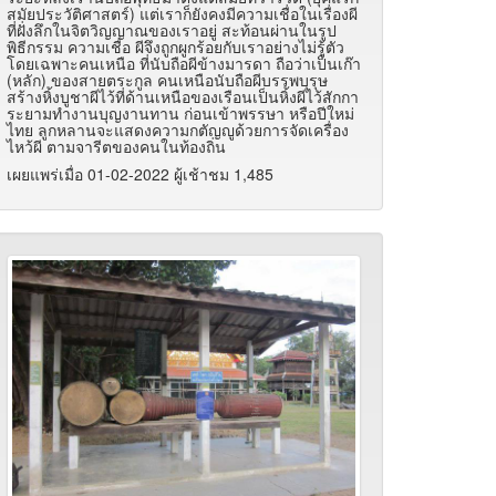
สมัยประวัติศาสตร์) แต่เราก็ยังคงมีความเชื่อในเรื่องผี
ที่ฝั่งลึกในจิตวิญญาณของเราอยู่ สะท้อนผ่านในรูป
พิธีกรรม ความเชื่อ ผีจึงถูกผูกร้อยกับเราอย่างไม่รู้ตัว
โดยเฉพาะคนเหนือ ที่นับถือผีข้างมารดา ถือว่าเป็นเก๊า
(หลัก) ของสายตระกูล คนเหนือนับถือผีบรรพบุรุษ
สร้างหิ้งบูชาผีไว้ที่ด้านเหนือของเรือนเป็นหิ้งผีไว้สักกา
ระยามทำงานบุญงานทาน ก่อนเข้าพรรษา หรือปีใหม่
ไทย ลูกหลานจะแสดงความกตัญญูด้วยการจัดเครื่อง
ไหว้ผี ตามจารีตของคนในท้องถิ่น
เผยแพร่เมื่อ 01-02-2022 ผู้เช้าชม 1,485