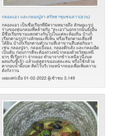
กลองแอว และกลองปู่จา ศรัทธาชุมชนลาว(ยวน)
กลองแอว เป็นชื่อเรียกที่มีความหมายถึง ลักษณะรูป
ร่างของหุ่นกลองที่คล้ายกับ "สะเอว"นอกจากนั้นยังอื่น
มีชื่อเรียกขานแตกต่างกันไปในแต่ละท้องถิ่น บ้างก็
เรียกตามรูปร่างลักษณะที่เห็น หรือเรียกตามเสียงที่
ได้ยิน บ้างก็เรียกตามตำนานที่เล่าขานสืบต่อกันมา
เช่น กลองปู่จา, กลองเปิ้งมง, กลองต๊กเส้ง และกลองอืด
เป็นต้น ก่อนการตีจะต้องถ่วงหน้ากลองด้วยวัสดุเหนี
ยวๆ ที่เรียกว่า จ่ากลอง ทำมาจากข้าวเหนียวนึ่งบด
ผสมกับขี้เถ้า แล้วแต่สูตรของแต่ละคน หรือใช้กล้วย
ตากอบน้ำผึ้งบด ติดไว้บริเวณหน้ากลองเพื่อเพิ่มความ
ดังกังวาน
เผยแพร่เมื่อ 01-02-2022 ผู้เช้าชม 3,149