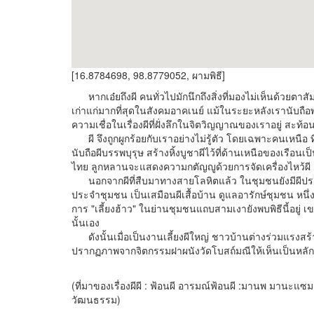
[16.8784698, 98.8779052, ผามพิธี]
หากเอ๋ยถึงผี คนทั่วไปมักนึกถึงสิ่งที่มองไม่เห็นด้วยตาสั
เก่าแก่มากที่สุดในสังคมอาคเนย์ แม้ในระยะหลังเรานับถือพ
ความเชื่อในเรื่องผีที่ฝั่งลึกในจิตวิญญาณของเราอยู่ สะท้
ผี จึงถูกผูกร้อยกับเราอย่างไม่รู้ตัว โดยเฉพาะคนเหนือ ท
นับถือผีบรรพบุรุษ สร้างหิ้งบูชาผีไว้ที่ด้านเหนือของเรือ
ไทย ลูกหลานจะแสดงความกตัญญูด้วยการจัดเครื่องไหว้ผี
นอกจากผีที่สืบมาทางสายโลหิตแล้ว ในชุมชนยังมีผีประจำ
ประจำชุมชน เป็นเสมือนผีเสื้อบ้าน ดูแลอารักษ์ชุมชน หนึ่งป
การ "เลี้ยงฮ้าว" ในย่านชุมชนแถบสามเงายังพบพิธีนี้อยู่ เ
นั้นเอง
ดังนั้นเมื่อเป็นงานเลี้ยงผีใหญ่ ชาวบ้านต่างร่วมแรงสร้
ปรากฏภาพจากจิตกรรมฝาผนังวัดโบสถ์มณีให้เห็นเป็นหลักฐาน
(ที่มาของเรื่องผีผี : ฟ้อนผี อารมณ์ฟ้อนผี :มานพ มานะแ
วัฒนธรรม)