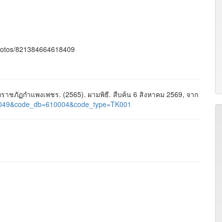
photos/821384664618409
ชภัฏกำแพงเพชร. (2565). ผามพิธี. สืบค้น 6 สิงหาคม 2569, จาก
id=2049&code_db=610004&code_type=TK001