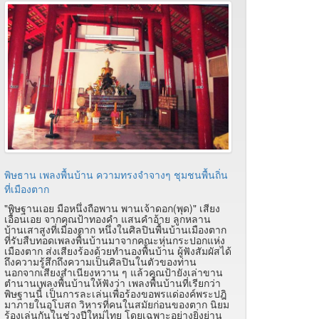
พิษธาน เพลงพื้นบ้าน ความทรงจำจางๆ ชุมชนพื้นถิ่น
ที่เมืองตาก
"พิษฐานเอย มือหนึ่งถือพาน พานเจ้าดอก(พุด)" เสียง
เอื้อนเอย จากคุณป้าทองคำ แสนคำอ้าย ลูกหลาน
บ้านเสาสูงที่เมืองตาก หนึ่งในศิลปินพื้นบ้านเมืองตาก
ที่รับสืบทอดเพลงพื้นบ้านมาจากคณะหุ่นกระปอกแห่ง
เมืองตาก ส่งเสียงร้องด้วยทำนองพื้นบ้าน ผู้ฟังสัมผัสได้
ถึงความรู้สึกถึงความเป็นศิลปินในตัวของท่าน
นอกจากเสียงสำเนียงหวาน ๆ แล้วคุณป้ายังเล่าขาน
ตำนานเพลงพื้นบ้านให้ฟังว่า เพลงพื้นบ้านที่เรียกว่า
พิษฐานนี้ เป็นการละเล่นเพื่อร้องขอพรแด่องค์พระปฎิ
มาภายในอุโบสถ วิหารที่คนในสมัยก่อนของตาก นิยม
ร้องเล่นกันในช่วงปีใหม่ไทย โดยเฉพาะอย่างยิ่งย่าน