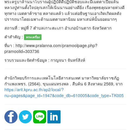
พระครูบาล้านนาโบราณผู้ปฏิบัติดีปฏิบัติชอบและมีเมตตาเปี่ยมล้น
หลวงปู่ท่านตั้งใจปลุกเสกให้เนิ่นนานอย่างดียิ่ง เรื่องพุทธคุณหายห่วงดี
ทุกทาง เมตตาค้าขาย คลาดแคล้ว แล้วแต่อธิษฐานเอาเถิดเกิดผลดัง
ปรารถนาโดยเฉพาะด้านเมตตามหานิยม มหาเสน่ห์นั้นยอดมากๆ
สถานที่ : หมู่ที่ 7 ตำบลเกาะตะเภา อำเภอบ้านตาก จังหวัดตาก
คำสำคัญ :
พระเครื่อง
ที่มา : http://www.pralanna.com/pramoolpage.php?
pramoolid=303736
รวบรวมและจัดทำข้อมูล : กาญจนา จันทร์สิงห์
สำนักวิทยบริการและเทคโนโลยีสารสนเทศ มาหาวิทยาลัยราชภัฏ
กำแพงเพชร. (2564). ขุนแผนทรงพล . สืบค้น 6 สิงหาคม 2569, จาก
https://arit.kpru.ac.th/ap2/local/?
nu=pages&page_id=1947&code_db=610005&code_type=TK005