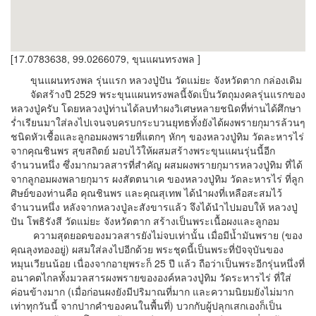
[17.0783638, 99.0266079, ขุนแผนทรงพล ]
ขุนแผนทรงพล รุ่นแรก หลวงปู่ปัน วัดแม่ยะ จังหวัดตาก กล่องเดิม
จัดสร้างปี 2529 พระขุนแผนทรงพลนี้จัดเป็นวัตถุมงคลรุ่นแรกของ
หลวงปู่ครับ โดยหลวงปู่ท่านได้ลบทำผงวิเศษหลายชนิดที่ท่านได้ศึกษา
ร่ำเรียนมาใส่ลงไปเจนจบครบกระบวนยุทธทั้งยังได้ผงพรายกุมารล้วนๆ
ชนิดหัวเชื้อและลูกอมผงพรายที่แตกๆ หักๆ ของหลวงปู่ทิม วัดละหารไร่
จากคุณชินพร สุขสถิตย์ มอบไว้ให้ผสมสร้างพระขุนแผนรุ่นนี้อีก
จำนวนหนึ่ง ซึ่งมากมวลสารที่สำคัญ ผสมผงพรายกุมารหลวงปู่ทิม ที่ได้
จากลูกอมผงพลายกุมาร ผงสัตตนาเค ของหลวงปู่ทิม วัดละหารไร่ ที่ลูก
ศิษย์ของท่านคือ คุณชินพร และคุณสุเทพ ได้นำผงที่เหลือสะสมไว้
จำนวนหนึ่ง หลังจากหลวงปู่ละสังขารแล้ว จึงได้นำไปมอบให้ หลวงปู่
ปัน โพธิรังสี วัดแม่ยะ จังหวัดตาก สร้างเป็นพระเนื้อผงและลูกอม
ความสุดยอดของมวลสารยังไม่จบเท่านั้น เมื่อมีน้ำมันพราย (ของ
คุณลุงทองอยู่) ผสมใส่ลงไปอีกด้วย พระชุดนี้เป็นพระที่ปัจจุบันของ
หมุนเวียนน้อย เนื่องจากอายุพระก็ 25 ปี แล้ว ถือว่าเป็นพระอีกรุ่นหนึ่งที่
อนาคตไกลทั้งมวลสารผงพรายขององค์หลวงปู่ทิม วัดระหารไร่ ที่ใส่
ค่อนข้างมาก (เมื่อก่อนผงยังมีปริมาณที่มาก และความนิยมยังไม่มาก
เท่าทุกวันนี้ จากปากคำของคนในพื้นที่) บวกกับผู้ปลุกเสกเองก็เป็น