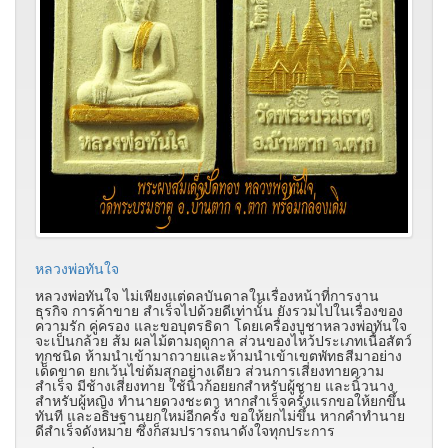
หลวงพ่อทันใจ
หลวงพ่อทันใจ ไม่เพียงแต่ดลบันดาลในเรื่องหน้าที่การงาน
ธุรกิจ การค้าขาย สำเร็จไปด้วยดีเท่านั้น ยังรวมไปในเรื่องของ
ความรัก คู่ครอง และขอบุตรธิดา โดยเครื่องบูชาหลวงพ่อทันใจ
จะเป็นกล้วย ส้ม ผลไม้ตามฤดูกาล ส่วนของไหว้ประเภทเนื้อสัตว์
ทุกชนิด ห้ามนำเข้ามาถวายและห้ามนำเข้าเขตพัทธสีมาอย่าง
เด็ดขาด ยกเว้นไข่ต้มสุกอย่างเดียว ส่วนการเสี่ยงทายความ
สำเร็จ มีช้างเสี่ยงทาย ใช้นิ้วก้อยยกสำหรับผู้ชาย และนิ้วนาง
สำหรับผู้หญิง ทำนายดวงชะตา หากสำเร็จครั้งแรกขอให้ยกขึ้น
ทันที และอธิษฐานยกใหม่อีกครั้ง ขอให้ยกไม่ขึ้น หากคำทำนาย
ดีสำเร็จดังหมาย ซึ่งก็สมปรารถนาดังใจทุกประการ