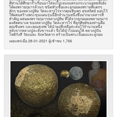
ที่ท่านได้ศึกษาร่ำเรียนมาใส่ลงไปเจนจบครบกระบวนยุทธทั้งยัง
ได้ผงพรายกุมารล้วนๆ ชนิดหัวเชื้อและลูกอมผงพรายที่แตกๆ
หักๆ ของหลวงปู่ทิม วัดละหารไร่จากคุณชินพร สุขสถิตย์ มอบไว้
ให้ผสมสร้างพระขุนแผนรุ่นนี้อีกจำนวนหนึ่งซึ่งมากมวลสารที่
สำคัญ ผสมผงพรายกุมารหลวงปู่ทิม ที่ได้จากลูกอมผงพลายกุมาร
ผงสัตตนาเค ของหลวงปู่ทิม วัดละหารไร่ ที่ลูกศิษย์ของท่านคือ
คุณชินพร และคุณสุเทพ ได้นำผงที่เหลือสะสมไว้จำนวนหนึ่ง
หลังจากหลวงปู่ละสังขารแล้ว จึงได้นำไปมอบให้ หลวงปู่ปัน
โพธิรังสี วัดแม่ยะ จังหวัดตาก สร้างเป็นพระเนื้อผงและลูกอม
เผยแพร่เมื่อ 28-01-2021 ผู้เช้าชม 1,766