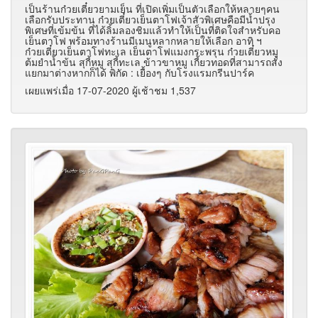
เป็นร้านก๋วยเตี๋ยวยามเย็น ที่เปิดเพิ่มเป็นตัวเลือกให้หลายๆคน
เลือกรับประทาน ก๋วยเตี๋ยวเย็นตาโฟเจ้าสัวพิเศษคือมีน้ำปรุง
พิเศษที่เข้มข้น ที่ได้ลิ้มลองชิมแล้วทำให้เป็นที่ติดใจสำหรับคอ
เย็นตาโฟ พร้อมทางร้านมีเมนูหลากหลายให้เลือก อาทิ ฯ
ก๋วยเตี๋ยวเย็นตาโฟทะเล เย็นตาโฟแมงกระพรุน ก๋วยเตี๋ยวหมู
ต้มยำน้ำข้น สุกี้หมู สุกี้ทะเล ข้าวขาหมู เกี้ยวทอดที่สามารถสั่ง
แยกมาต่างหากก็ได้ พิกัด : เยื้องๆ กับโรงแรมกรีนปาร์ค
เผยแพร่เมื่อ 17-07-2020 ผู้เช้าชม 1,537