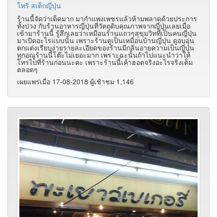
โทริ สเต็กญี่ปุ่น
ร้านนี้จัดว่าเด็ดมาก มากำแพงเพชรแล้วห้ามพลาดด้วยประการ
ทั้งปวง กับร้านอาหารญี่ปุ่นที่วัตถุดิบคุณภาพจากญี่ปุ่นเลยเมื่อ
เข้ามาร้านนี้ รู้สึกเลยว่าเหมือนร้านแถวๆสุขุมวิทที่เป็นคนญี่ปุ่น
มาเปิดอะไรแบบนั้น เพราะร้านดูเป็นเหมือนบ้านญี่ปุ่น ดูอบอุ่น
ตกแต่งเรียบง่ายรายละเอียดของร้านมีกลิ่นอายความเป็นญี่ปุ่น
ทุกอณูร้านนี้โต๊ะไม่เยอะมาก เพราะฉะนั้นถ้าไปแนะนำว่าให้
โทรไปที่ร้านก่อนนะคะ เพราะร้านนี้เค้าฮอตจริงอะไรจริงเต็ม
ตลอดๆ
เผยแพร่เมื่อ 17-08-2018 ผู้เช้าชม 1,146