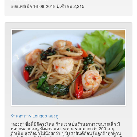
เผยแพร่เมื่อ 16-08-2018 ผู้เช้าชม 2,215
ร้านอาหาร Longdo ลองดู
“ลองดู” ชื่อนี้มีดีตรงไหน ร้านเราเป็นร้านอาหารขนาดเล็ก มี
หลากหลายเมนู ทั้งคาว และ หวาน รวมมากกว่า 200 เมนู
ดำเนิน ธุรกิจมาไม่น้อยกว่า 4 ปี เรายินดีต้อนรับลูกค้าทุกท่าน