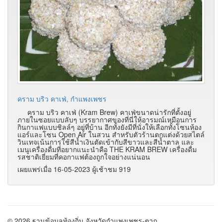
คราม บริว คาเฟ่, กำแพงเพชร
คราม บริว คาเฟ่ (Kram Brew) คาเฟ่ขนาดน่ารักที่ตั้งอยู่
ภายในซอยแบบลับๆ บรรยากาศของที่นี่ให้อารมณ์เหมือนการ
กินกาแฟแบบชิลล์ๆ อยู่ที่บ้าน อีกทั้งยังมีที่นั่งให้เลือกทั้งโซนห้อง
แอร์และโซน Open Air ในสวน สำหรับตัวร้านตกแต่งด้วยสไตล์
วินเทจเน้นการใช้สีน้ำเงินตัดเข้ากับสีขาวและสีน้ำตาล และ
เมนูเครื่องดื่มที่อยากแนะนำคือ THE KRAM BREW เครื่องดื่ม
รสชาติเยี่ยมที่คอกาแฟต้องถูกใจอย่างแน่นอน
เผยแพร่เมื่อ 16-05-2023 ผู้เช้าชม 919
© 2026 ฐานข้อมูลท้องถิ่น จังหวัดกำแพงเพชร-ตาก