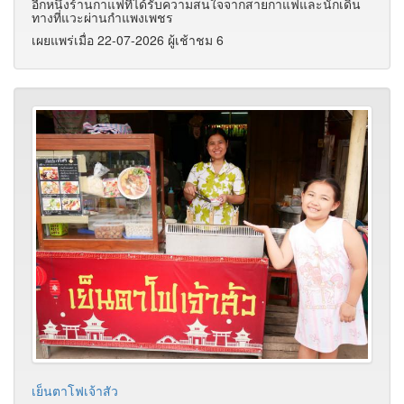
อีกหนึ่งร้านกาแฟที่ได้รับความสนใจจากสายกาแฟและนักเดิน
ทางที่แวะผ่านกำแพงเพชร
เผยแพร่เมื่อ 22-07-2026 ผู้เช้าชม 6
เย็นตาโฟเจ้าสัว