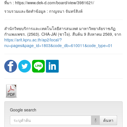
ที่มา : https://www.dek-d.com/board/view/3981621/
รวบรวมและจัดทำข้อมูล : กาญจนา จันทร์สิงห์
สำนักวิทยบริการและเทคโนโลยีสารสนเทศ มาหาวิทยาลัยราชภัฏ
กำแพงเพชร. (2563). CHA-JAI (ชาใจ). สืบค้น 9 สิงหาคม 2569, จาก
https://arit.kpru.ac.th/ap2/local/?
nu=pages&page_id=1803&code_db=610011&code_type=01
Google search