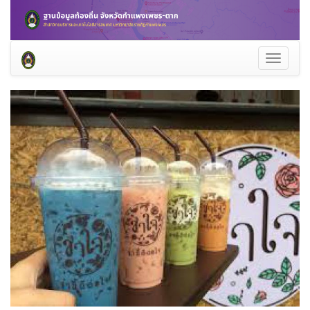
Toggle
navigati