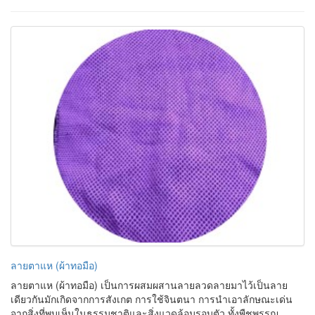
ลายตาแห (ผ้าทอมือ) เป็นการผสมผสานลายลวดลายมาไว้เป็นลาย
เดียวกันมักเกิดจากการสังเกต การใช้จินตนา การนำเอาลักษณะเด่น
จากสิ่งที่พบเห็นในธรรมชาติและสิ่งแวดล้อมรอบตัว ทั้งพืชพรรณ
ดอกไม้ต้นไม้สัตว์น้อยใหญ่ข้าวของเครื่องใช้ในชีวิตประจ้าวัน ลายตา
แห ได้มาจาก บ้านแม่สอง (บ้านเชียงแก้ว) เป็นหมู่บ้านที่อยู่ใกล้แม่น้ำ
แม่สองแม่น้ำแม่สองเป็นแม่น้ำที่มีปลาเยอะ พ่อบ้านมักไปหาปลาที่
แม่น้ำแม่สอง โดยใช้เครื่องมือในกาหาปลาถือ แหแม่บ้านจึงได้ถอด
ลายตาแห มาเป็นลายผ้าทอของหมู่บ้านขึ นมา เพื่อให้แสดงถึงความ
สมบูรณ์ของหมู่บ้าน และเป็นอัตลักษณ์ของหมู่บ้าน
17.4676986, 97.7771513
เผยแพร่เมื่อ 26-05-2025 ผู้เช้าชม 220