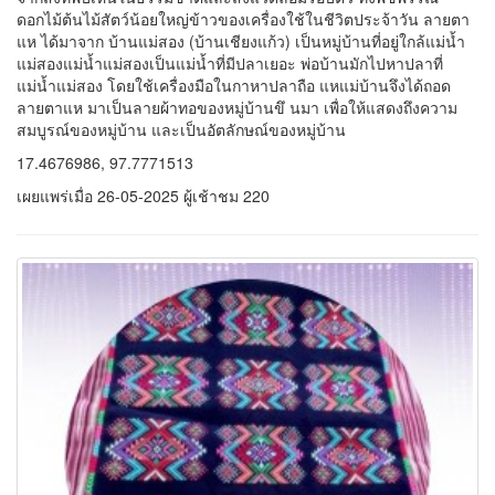
ลายต้าเบ้อะเลอะ (ผ้าทอมือ)
ลายต้าเบ้อะเลอะ (ผ้าทอมือ) เป็นการผสมผสานลายลวดลายมาไว้เป็น
ลายเดียวกันมักเกิดจากการสังเกต การใช้จินตนาการ นำเอาลักษณะ
เด่นจากสิ่งที่พบเห็นในธรรมชาติและสิ่งแวดล้อมรอบตัว ทั้งพืชพรรณ
ดอกไม้ ต้นไม้ สัตว์น้อยใหญ่ ข้าวของเครื่องใช้ในชีวิตประจำวัน ตลอด
ไปจนถึงประเพณีและคตินิยมของชนเผ่ามาประยุกต์ถ่ายทอดลงสู่
ลวดลายบนผืนผ้าได้อย่างงดงาม เป็นลายผ้าต้าเบ้อเลอะ แสดงให้เห็น
ว่าผู้หญิงปากะญอ มีความหนักแน่น มีความสัมพันธ์อันแน่นแฟ้นกับเผ่า
พันธุ์ตัวเอง ตลอดจนการเป็นผู้หญิงที่มีความเชื่อมั่น กล้าหาญ พร้อมเสีย
สละในการปฏิบัติหน้าที่เพื่อครอบครัวและเผ่าพันธุ์ ลายต้าเบ้อเลอะ
เป็นการผสมลายผ้าหลายหลาย มาเป็นลายเดียวกัน