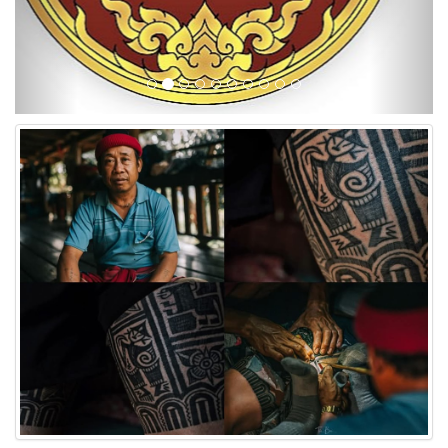
สักขาลาย
สักขาลาย รอยประวัติศาสตร์ผ่านน้ำหมึก ที่เริ่มเป็นเพียงภาพจำแห่ง
อดีต​"การสักขาลายของชาวล้านนา" ทุกวันนี้เหลือแต่คนเฒ่าคนแก่รุ่น
80 หรือ 90 ปีเท่านั้นที่ยังมีรอยสักบนขาติดตัว เพราะสักมาตั้งแต่สมัยยัง
หนุ่มๆ ส่วนหมอสัก ครูสักในปัจจุบันก็เหลือน้อยด้วยเหตุไม่มีผู้สืบทอดต่อ​
การสักขาลายถือเป็นพิธีกรรมสำคัญที่แสดงถึงการเปลี่ยนผ่านจากวัย
เด็กสู่วัยผู้ใหญ่ของชายชาวล้านนา โดยมีความเชื่อว่าเป็นการพิสูจน์
ความอดทนและความกตัญญูต่อผู้ให้กำเนิด ปัจจุบันอาจารย์ละดาเป็น
ช่างสักเพียงคนเดียวในหมู่บ้านที่ยังคงสืบสานศิลปะนี้อยู่ และได้รับ
ความสนใจจาก ผู้ที่ต้องการเรียนรู้และอนุรักษ์วัฒนธรรมดังกล่าว
17.3035458, 98.2841859
เผยแพร่เมื่อ 02-12-2025 ผู้เช้าชม 183