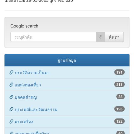
พระเครื่อง
122
วรรณกรรมพื้นบ้าน
60
ภูมิปัญญาท้องถิ่น
210
อำเภอเมืองกำแพงเพชร
อำเภอโกสัมพีนคร
อำเภอคลองขลุง
อำเภอไทรงาม
อำเภอคลองลาน
อำเภอพรานกระต่าย
อำเภอทรายทองวัฒนา
อำเภอเมืองตาก_ตาก