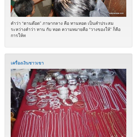
จุดเด่นอำเภอคลองลานอยู่ที่ชาวเขาหลายเผ่าพันธุ์โดยเฉพาะ
อย่างยิ่งการทำเครื่องเงิน ซึ่งชาวไทยภูเขา มีความสามารถพิเศษ
ในการทำเครื่องเงิน อำเภอคลองลาน หม
เศียรยักษ์ดินเผา
เศียรยักษ์ดินเผา ศิลปะอยุธยา (พุทธศตวรรษที่ 21) พบที่วัดช้าง
รอบ จังหวัดกำเเพงเพชร
วัดเทพนิมิตรมงคล