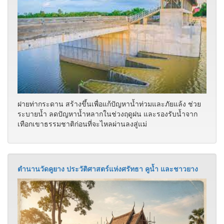
ฝายท่ากระดาน สร้างขึ้นเพื่อแก้ปัญหาน้ำท่วมและภัยแล้ง ช่วย
ระบายน้ำ ลดปัญหาน้ำหลากในช่วงฤดูฝน และรองรับน้ำจาก
เทือกเขาธรรมชาติก่อนที่จะไหลผ่านลงสู่แม่
ตำนานวัดคูยาง ประวัติศาสตร์แห่งศรัทธา คูน้ำ และชาวยาง