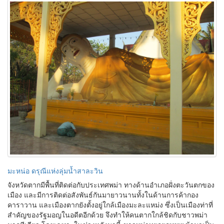
มะหน่อ ดรุณีแห่งลุ่มน้ำสาละวิน
จังหวัดตากมีพื้นที่ติดต่อกับประเทศพม่า ทางด้านอำเภอฝั่งตะวันตกของ
เมือง และมีการติดต่อสังพันธ์กันมายาวนานทั้งในด้านการค้ากอง
คาราวาน และเมืองตากยังตั้งอยู่ใกล้เมืองมะละแหม่ง ซึ่งเป็นเมืองท่าที่
สำคัญของรัฐมอญในอดีตอีกด้วย จึงทำให้คนตากใกล้ชิดกับชาวพม่า
มากทีเดียว โดยเฉพาะในช่วงหลังมานี้ ชาวพม่าทยอยอพยพเข้ามาเป็น