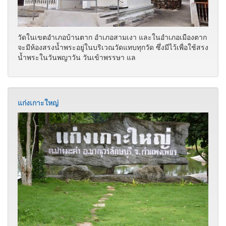
วัดในเขตอำเภอบ้านตาก อำเภอสามเงา และในอำเภอเมืองตาก
จะมีห้องสรงน้ำพระอยู่ในบริเวณวัดแทบทุกวัด ซึ่งมีไว้เพื่อใช้สรง
น้ำพระในวันพญาวัน วันเข้าพรรษา แล
แก่งเกาะใหญ่