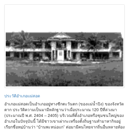
ประวัติอำเภอแม่สอด
อำเภอแม่สอดเป็นอำเภออยู่ทางซีกตะวันตก (ของแม่น้ำปิง) ของจังหวัด
ตาก ประวัติความเป็นมามีหลักฐานว่าเมื่อประมาณ 120 ปีที่ล่วงมา
(ประมาณปี พ.ศ. 2404 – 2405) บริเวณที่ตั้งอำเภอหรือชุมชนใหญ่ของ
อำเภอในปัจจุบันนี้ ได้มีชาวเขาเผ่ากะเหรี่ยงตั้งถิ่นฐานทำมาหากิจอยู่
เรียกชื่อหมู่บ้านว่า “บ้านพะหน่อแก” ต่อมามีคนไทยจากถิ่นอื่นหลายท้อง
ที่ทางภาคเหนือ พากันอพยพลงมาทำมาหากิจในบริเวณหมู่บ้านนี้เป็น