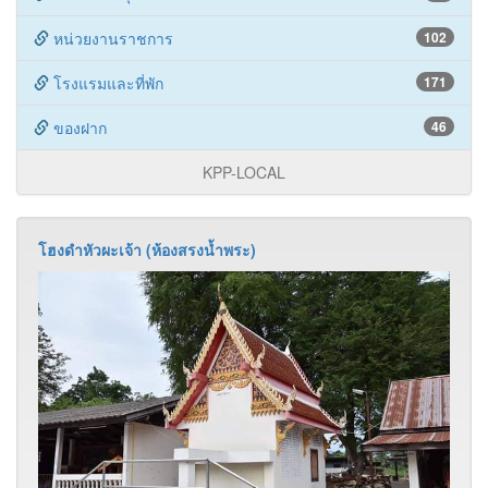
หน่วยงานราชการ
102
โรงแรมและที่พัก
171
ของฝาก
46
KPP-LOCAL
โฮงดำหัวผะเจ้า (ห้องสรงน้ำพระ)