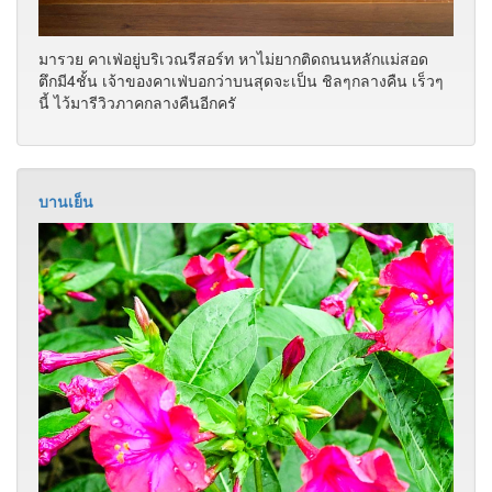
มารวย คาเฟ่อยู่บริเวณรีสอร์ท หาไม่ยากติดถนนหลักแม่สอด
ตึกมี4ชั้น เจ้าของคาเฟ่บอกว่าบนสุดจะเป็น ชิลๆกลางคืน เร็วๆ
นี้ ไว้มารีวิวภาคกลางคืนอีกครั
บานเย็น