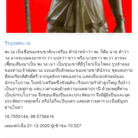
วีรบุรุษพระวอ
พะวอ เป็นชื่อของชนชาติกะเหรี่ยง คำนำหน้าว่า พะ ก็คือ นาย คำว่า
วอ อาจจะแผลงมาจาก วา แปลว่า ขาว หรือ นายขาว พะวา อาจจะ
เพี้ยนเสียงมาเป็น พะวอ เมา เป็นขุนเขาที่มีรูโหว่เป็นโพลง รูปจำลอง
ของท่านเจ้าพ่อพะวอ บ่งบอกถึงลักษณะของชายชาตินักรบ ชุดแต่งกาย
ที่สมเกียรติศักดิ์ศรี จากบุคลิกภาพของท่าน แสดงถึงเอกลักษณ์ของ
นักรบโบราณ ใบหน้าเครียดขึงขังดุดัน เรือนกายกำยำสูงใหญ่ ถือง้าว
เป็นอาวุธคู่กาย แต่แววตาแฝงด้วยความเมตตาปรานี ด้วยเหตุที่ท่าน
เป็นนักรบโบราณ จึงชอบเสียงปืนและประทัดมาก จึงมีผู้ยิงปืนและจุด
ประทัดถวายทุกครั้ง หรือไม่ก็จะบีบแตร แสดงความคารวะเมื่อสัญจร
ผ่านไปมา
16.7555144, 98.5736416
เผยแพร่เมื่อ 21-12-2020 ผู้เช้าชม 10,527