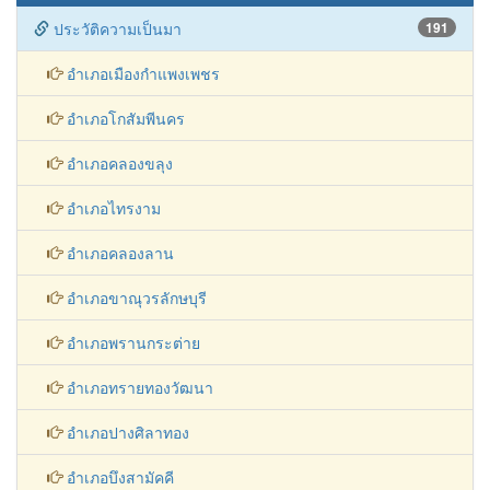
ประวัติความเป็นมา
191
อำเภอเมืองกำแพงเพชร
อำเภอโกสัมพีนคร
อำเภอคลองขลุง
อำเภอไทรงาม
อำเภอคลองลาน
อำเภอขาณุวรลักษบุรี
อำเภอพรานกระต่าย
อำเภอทรายทองวัฒนา
อำเภอปางศิลาทอง
อำเภอบึงสามัคคี