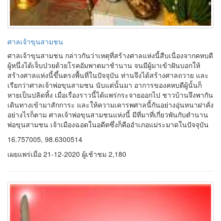
ศาลเจ้าขุนสามชน
ศาลเจ้าขุนสามชน กล่าวกันว่าเหตุที่สร้างศาลแห่งนี้สืบเนื่องจากคหบดี
ผู้หนึ่งได้เจ็บป่วยด้วยโรคอัมพาตมาช้านาน จนมีผู้มาเข้าฝันบอกให้
สร้างศาลแห่งนี้ขึ้นตรงพื้นที่ในปัจจุบัน ท่านจึงได้สร้างศาลถวาย และ
เรียกว่าศาลเจ้าพ่อขุนสามชน นับแต่นั้นมา อาการของคหบดีผู้นั้นก็
หายเป็นปลิดทิ้ง เมื่อเรื่องราวนี้ได้แพร่กระจายออกไป ชาวบ้านจึงพากัน
เดินทางเข้ามาสักการะ และให้ความเคารพศาลนี้กันอย่างอุ่นหนาฝาคั่ง
อย่างไรก็ตาม ศาลเจ้าพ่อขุนสามชนแห่งนี้ มีที่มาที่เกี่ยวพันกับตำนาน
พ่อขุนสามชน เจ้าเมืองฉอดในอดีตซึ่งก็คืออำเภอแม่ระมาดในปัจจุบัน
16.757005, 98.6300514
เผยแพร่เมื่อ 21-12-2020 ผู้เช้าชม 2,180