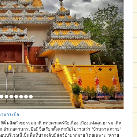
ลานกระบือ
ิกิติ์ ผลิตก๊าซธรรมชาติ พุทธศาสตร์ลือเลื่อง เมืองแห่งคุณธรรม เลิศ
 อำเภอลานกระบือมีชื่อเรียกตั้งแต่สมัยโบราณว่า "บ้านลานควาย"
ก่อนบริเวณนี้เป็นพื้นที่ป่าดงดิบมีสัตว์ป่ามากมาย โดยเฉพาะ "ควาย