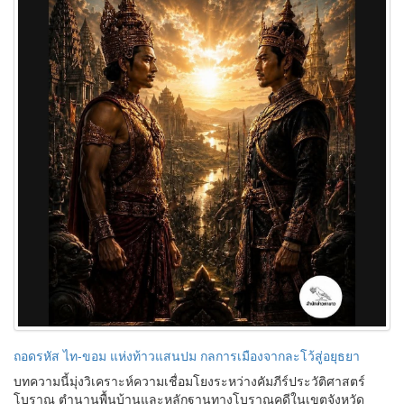
ถอดรหัส ไท-ขอม แห่งท้าวแสนปม กลการเมืองจากละโว้สู่อยุธยา
บทความนี้มุ่งวิเคราะห์ความเชื่อมโยงระหว่างคัมภีร์ประวัติศาสตร์
โบราณ ตำนานพื้นบ้านและหลักฐานทางโบราณคดีในเขตจังหวัด