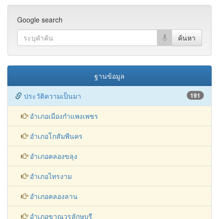
Google search
ฐานข้อมูล
ประวัติความเป็นมา
191
อำเภอเมืองกำแพงเพชร
อำเภอโกสัมพีนคร
อำเภอคลองขลุง
อำเภอไทรงาม
อำเภอคลองลาน
อำเภอขาณุวรลักษบุรี