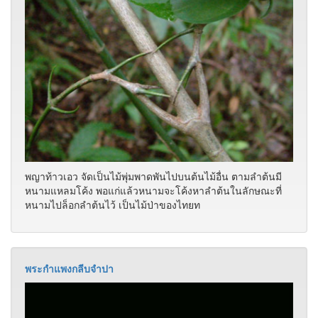
พญาท้าวเอว จัดเป็นไม้พุ่มพาดพันไปบนต้นไม้อื่น ตามลำต้นมี
หนามแหลมโค้ง พอแก่แล้วหนามจะโค้งหาลำต้นในลักษณะที่
หนามไปล็อกลำต้นไว้ เป็นไม้ป่าของไทยท
พระกำแพงกลีบจำปา