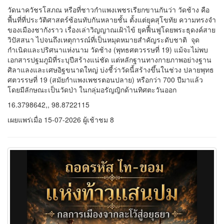
วัดนาควัชรโสภณ หรือที่ชาวกำแพงเพชรเรียกขานกันว่า วัดช้าง คือ
พื้นที่ที่ประวัติศาสตร์ซ้อนทับกันหลายชั้น ตั้งแต่ยุคสุโขทัย ความทรงจำ
ของเมืองชากังราว เรื่องเล่าวิญญาณเฝ้าไข้ ยุคฟื้นฟูโดยพระธุดงค์สาย
วิปัสสนา ไปจนถึงเหตุการณ์ที่เป็นหมุดหมายสำคัญระดับชาติ จุด
กำเนิดและปริศนาแห่งนาม วัดช้าง (พุทธศตวรรษที่ 19) แม้จะไม่พบ
เอกสารปฐมภูมิที่ระบุปีสร้างแน่ชัด แต่หลักฐานทางกายภาพอย่างฐาน
ศิลาแลงและเศษอิฐขนาดใหญ่ บ่งชี้ว่าวัดนี้สร้างขึ้นในช่วง ปลายพุทธ
ศตวรรษที่ 19 (สมัยกำแพงเพชรตอนปลาย) หรือกว่า 700 ปีมาแล้ว
โดยมีลักษณะเป็นวัดป่า ในกลุ่มอรัญญิกด้านทิศตะวันออก
16.3798642,, 98.8722115
เผยแพร่เมื่อ 15-07-2026 ผู้เช้าชม 8