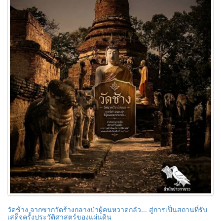
วัดช้าง จากซากวัดร้างกลางป่าผู้คนหวาดกลัว... สู่การเป็นสถานที่รับ
เสด็จครั้งประวัติศาสตร์ของแผ่นดิน