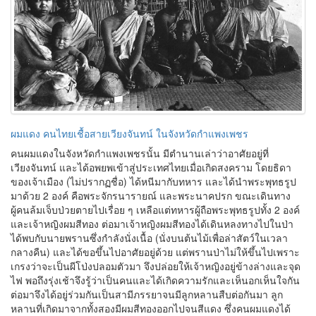
ผมแดง คนไทยเชื้อสายเวียงจันทน์ ในจังหวัดกำแพงเพชร
คนผมแดงในจังหวัดกำแพงเพชรนั้น มีตำนานเล่าว่าอาศัยอยู่ที่
เวียงจันทน์ และได้อพยพเข้าสู่ประเทศไทยเมื่อเกิดสงคราม โดยธิดา
ของเจ้าเมือง (ไม่ปรากฏชื่อ) ได้หนีมากับทหาร และได้นำพระพุทธรูป
มาด้วย 2 องค์ คือพระจักรนารายณ์ และพระนาคปรก ขณะเดินทาง
ผู้คนล้มเจ็บป่วยตายไปเรื่อย ๆ เหลือแต่ทหารผู้ถือพระพุทธรูปทั้ง 2 องค์
และเจ้าหญิงผมสีทอง ต่อมาเจ้าหญิงผมสีทองได้เดินหลงทางไปในป่า
ได้พบกับนายพรานซึ่งกำลังนั่งเนื้อ (นั่งบนต้นไม้เพื่อล่าสัตว์ในเวลา
กลางคืน) และได้ขอขึ้นไปอาศัยอยู่ด้วย แต่พรานป่าไม่ให้ขึ้นไปเพราะ
เกรงว่าจะเป็นผีโป่งปลอมตัวมา จึงปล่อยให้เจ้าหญิงอยู่ข้างล่างและจุด
ไฟ พอถึงรุ่งเช้าจึงรู้ว่าเป็นคนและได้เกิดความรักและเห็นอกเห็นใจกัน
ต่อมาจึงได้อยู่ร่วมกันเป็นสามีภรรยาจนมีลูกหลานสืบต่อกันมา ลูก
หลานที่เกิดมาจากทั้งสองมีผมสีทองออกไปจนสีแดง ซึ่งคนผมแดงได้