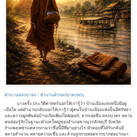
ตำนานสลกบาตร : ตำนานผ้าถลกบาตรพระ
บางครั้ง ประวัติศาสตร์บอกให้เรารู้ว่า บ้านเมืองแห่งหนึ่งมีอยู่
เมื่อใด แต่ตำนานกลับบอกให้เรารู้ว่าผู้คนในบ้านเมืองแห่งนั้นมีศรัทธา
และความผูกพันต่อบ้านเกิดเพียงใด&quot; หากเอ่ยชื่อ สลกบาตร หลาย
คนย่อมรู้จักในฐานะตำบลใหญ่ของอำเภอขาณุวรลักษบุรี จังหวัด
กำแพงเพชรแต่หากถามว่าชื่อนี้มีที่มาอย่างไร คำตอบที่ได้รับกลับมี
หลายสำนวน หลายความเชื่อ และล้วนถูกถ่ายทอดจากปากต่อปากมา