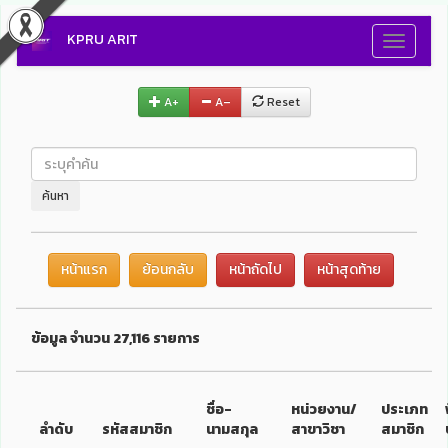
KPRU ARIT
Toggle
navigati
A+
A–
Reset
ค้นหา
หน้าแรก
ย้อนกลับ
หน้าถัดไป
หน้าสุดท้าย
ข้อมูล จำนวน 27,116 รายการ
ชื่อ-
หน่วยงาน/
ประเภท
ลำดับ
รหัสสมาชิก
นามสกุล
สาขาวิชา
สมาชิก