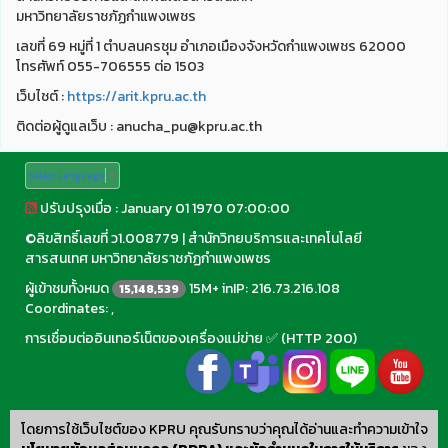
มหาวิทยาลัยราชภัฏกำแพงเพชร
เลขที่ 69 หมู่ที่ 1 ตำบลนครชุม อำเภอเมืองจังหวัดกำแพงเพชร 62000
โทรศัพท์ 055-706555 ต่อ 1503
เว็บไชต์ :
https://arit.kpru.ac.th
ติดต่อผู้ดูแลเว็บ : anucha_pu@kpru.ac.th
Select Language
▼
ปรับปรุงเมื่อ : January 01 1970 07:00:00
©
ลิขสิทธิ์เลขที่ ว1.008779
|
สำนักวิทยบริการและเทคโนโลยี
สารสนเทศ มหาวิทยาลัยราชภัฏกำแพงเพชร
ผู้เข้าชมทั้งหมด
15M+ inIP: 216.73.216.108
15,148,539
Coordinates: ,
การเชื่อมต่ออินเทอร์เน็ตของเครื่องแม่ข่าย ✅ (HTTP 200)
โดยการใช้เว็บไซต์ของ KPRU คุณรับทราบว่าคุณได้อ่านและทำความเข้าใจ