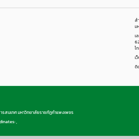
สำ
มห
เล
6
โท
เว
ติ
สารสนเทศ มหาวิทยาลัยราชภัฏกำแพงเพชร
inates: ,