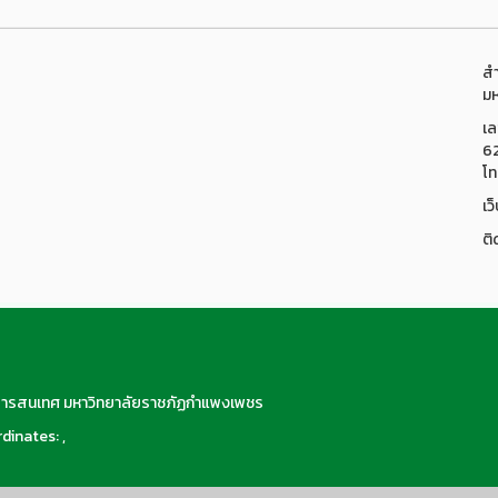
สำ
มห
เล
6
โท
เว
ติ
สารสนเทศ มหาวิทยาลัยราชภัฏกำแพงเพชร
dinates: ,