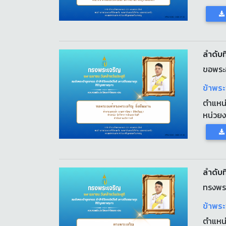
ลำดับที
ขอพระอ
ข้าพร
ตำแหน
หน่วย
ลำดับที
ทรงพร
ข้าพระ
ตำแหน