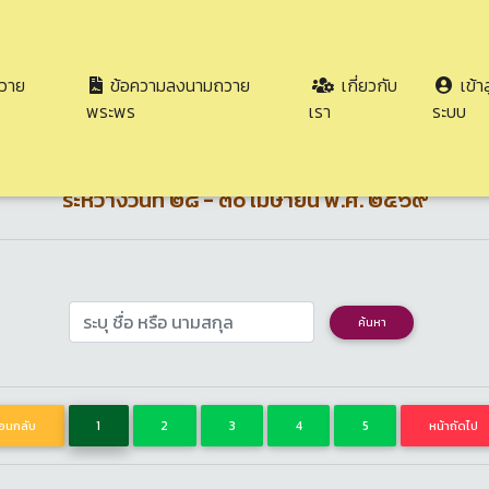
วาย
ข้อความลงนามถวาย
เกี่ยวกับ
เข้าส
ร่วมลงนามถวายพระพร เนื่องในวันคล้ายวันประสูติ ๒๙
พระพร
เรา
ระบบ
จ้าฟ้าทีปังกรรัศมีโชติ มหาวชิโรตตม
ระหว่างวันที่ ๒๘ - ๓๐ เมษายน พ.ศ. ๒๕๖๙
ค้นหา
้อนกลับ
1
2
3
4
5
หน้าถัดไป