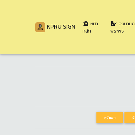
หน้า
ลงนามถ
KPRU SIGN
(current)
หลัก
พระพร
ขอเชิญ
สมเด็จพระเจ้าลูกยาเธอ เ
หน้าแรก
ย