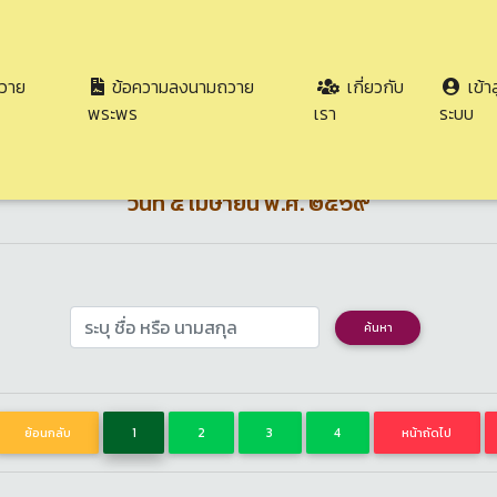
วาย
ข้อความลงนามถวาย
เกี่ยวกับ
เข้าส
ลงนามถวายพระพร เนื่องในโอกาสวันคล้ายวันประสูติ ๕ เ
พระพร
เรา
ระบบ
อมหญิงอุบลรัตนราชกัญญา สิริวั
วันที่ ๕ เมษายน พ.ศ. ๒๕๖๙
ค้นหา
ย้อนกลับ
1
2
3
4
หน้าถัดไป