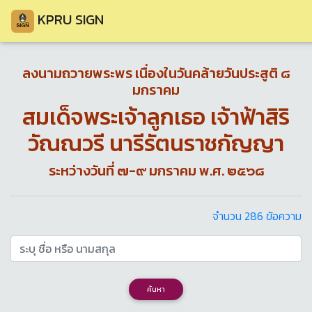
KPRU SIGN
ลงนามถวายพระพร เนื่องในวันคล้ายวันประสูติ ๘
มกราคม
สมเด็จพระเจ้าลูกเธอ เจ้าฟ้าสิริ
วัณณวรี นารีรัตนราชกัญญา
ระหว่างวันที่ ๗-๙ มกราคม พ.ศ. ๒๕๖๘
จำนวน 286 ข้อความ
ค้นหา