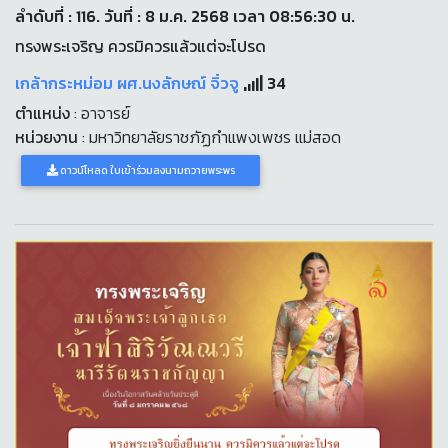
ลำดับที่ : 116. วันที่ : 8 ม.ค. 2568 เวลา 08:56:30 น.
ทรงพระเจริญ ควรมิควรแล้วแต่จะโปรด
เกล้ากระหม่อม ผศ.นงลักษณ์ จิ๋วจู
34
ตำแหน่ง
: อาจารย์
หน่วยงาน
: มหาวิทยาลัยราชภัฏกำแพงเพชร แม่สอด
ดาวน์โหลด ใบเข้าร่วมลงนามถวายพระพร