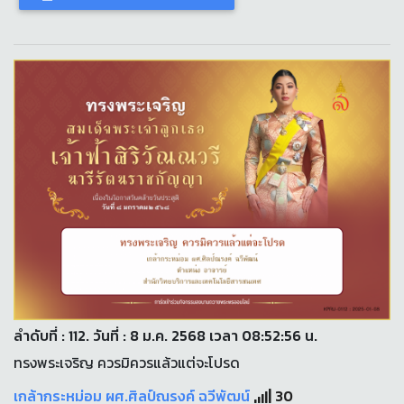
ลำดับที่ : 112. วันที่ : 8 ม.ค. 2568 เวลา 08:52:56 น.
ทรงพระเจริญ ควรมิควรแล้วแต่จะโปรด
เกล้ากระหม่อม ผศ.ศิลป์ณรงค์ ฉวีพัฒน์
30