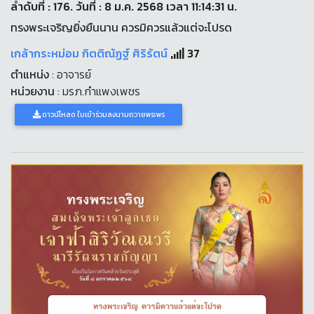
ลำดับที่ : 176. วันที่ : 8 ม.ค. 2568 เวลา 11:14:31 น.
ทรงพระเจริญยิ่งยืนนาน ควรมิควรแล้วแต่จะโปรด
เกล้ากระหม่อม กิตติณัฏฐ์ ศิริรัตน์
37
ตำแหน่ง
: อาจารย์
หน่วยงาน
: มรภ.กำแพงเพชร
ดาวน์โหลด ใบเข้าร่วมลงนามถวายพระพร