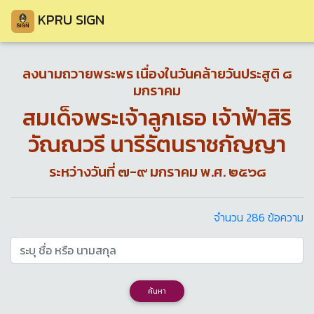
KPRU SIGN
ลงนามถวายพระพร เนื่องในวันคล้ายวันประสูติ ๘
มกราคม
สมเด็จพระเจ้าลูกเธอ เจ้าฟ้าสิริ
วัณณวรี นารีรัตนราชกัญญา
ระหว่างวันที่ ๗-๙ มกราคม พ.ศ. ๒๕๖๘
จำนวน 286 ข้อความ
ค้นหา