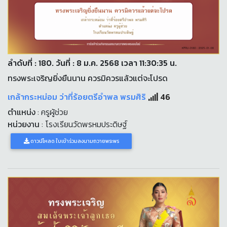
ลำดับที่ : 180. วันที่ : 8 ม.ค. 2568 เวลา 11:30:35 น.
ทรงพระเจริญยิ่งยืนนาน ควรมิควรแล้วแต่จะโปรด
เกล้ากระหม่อม ว่าที่ร้อยตรีอำพล พรมศิริ
46
ตำแหน่ง
: ครูผู้ช่วย
หน่วยงาน
: โรงเรียนวัดพรหมประดิษฐ์
ดาวน์โหลด ใบเข้าร่วมลงนามถวายพระพร