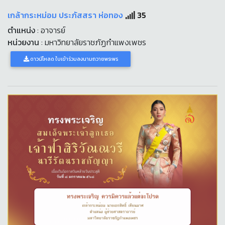
เกล้ากระหม่อม ประภัสสรา ห่อทอง
35
ตำแหน่ง
: อาจารย์
หน่วยงาน
: มหาวิทยาลัยราชภัฏกำแพงเพชร
ดาวน์โหลด ใบเข้าร่วมลงนามถวายพระพร