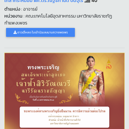
เกล้ากระหม่อม ผศ.ดร.ณัฐธิกานต์ ปิ่นจุไร
40
ตำแหน่ง
: อาจารย์
หน่วยงาน
: คณะเทคโนโลยีอุตสาหกรรม มหาวิทยาลัยราชภัฏ
กำแพงเพชร
ดาวน์โหลด ใบเข้าร่วมลงนามถวายพระพร