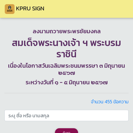
KPRU SIGN
ลงนามถวายพระพรชัยมงคล
สมเด็จพระนางเจ้า ฯ พระบรม
ราชินี
เนื่องในโอกาสวันเฉลิมพระชนมพรรษา ๓ มิถุนายน
๒๕๖๗
ระหว่างวันที่ ๑ - ๕ มิถุนายน ๒๕๖๗
จำนวน 455 ข้อความ
ค้นหา