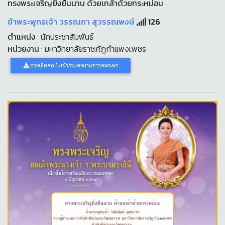
ทรงพระเจริญยิ่งยืนนาน ด้วยเกล้าด้วยกระหม่อม
ข้าพระพุทธเจ้า วรรณภา สุวรรณพงษ์
126
ตำแหน่ง
: นักประชาสัมพันธ์
หน่วยงาน
: มหาวิทยาลัยราชภัฏกำแพงเพชร
ดาวน์โหลด ใบเข้าร่วมลงนามถวายพระพร