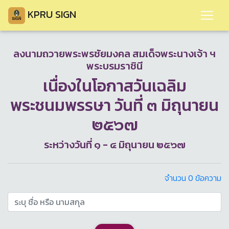
KPRU SIGN
ลงนามถวายพระพรชัยมงคล สมเด็จพระนางเจ้า ฯ
พระบรมราชินี
เนื่องในโอกาสวันเฉลิม
พระชนมพรรษา วันที่ ๓ มิถุนายน
๒๕๖๗
ระหว่างวันที่ ๑ - ๔ มิถุนายน ๒๕๖๗
จำนวน 0 ข้อความ