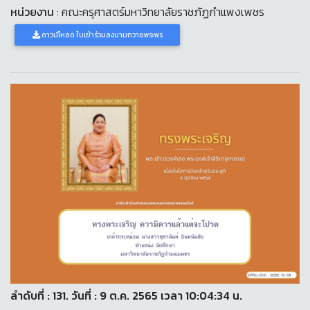
หน่วยงาน
: คณะครุศาสตร์มหาวิทยาลัยราชภัฏกำแพงเพชร
ดาวน์โหลด ใบเข้าร่วมลงนามถวายพระพร
ลำดับที่ : 131. วันที่ : 9 ต.ค. 2565 เวลา 10:04:34 น.