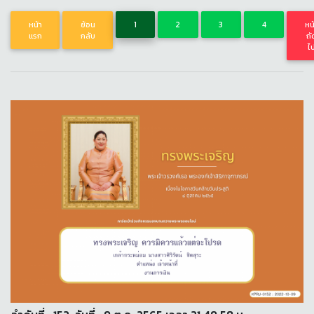
หน้า
ย้อน
1
2
3
4
หน
แรก
กลับ
ถั
ไ