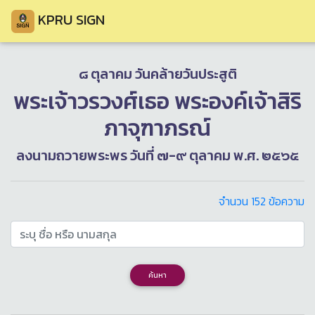
KPRU SIGN
๘ ตุลาคม วันคล้ายวันประสูติ
พระเจ้าวรวงศ์เธอ พระองค์เจ้าสิริ
ภาจุฑาภรณ์
ลงนามถวายพระพร วันที่ ๗-๙ ตุลาคม พ.ศ. ๒๕๖๕
จำนวน 152 ข้อความ
ค้นหา