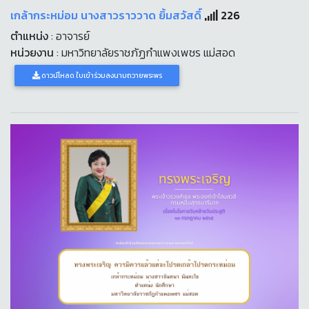
เกล้ากระหม่อม นางสาวราววาด ยิ้มสวัสดิ์
226
ตำแหน่ง
: อาจารย์
หน่วยงาน
: มหาวิทยาลัยราชภัฏกำแพงเพชร แม่สอด
ดาวน์โหลด ใบเข้าร่วมลงนามถวายพระพร