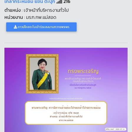
เกล้ากระหม่อม แชน ต๊ะปุก
216
ตำแหน่ง
: เจ้าหน้าที่บริหารงานทั่วไป
หน่วยงาน
: มรภ.กพ.แม่สอด
ดาวน์โหลด ใบเข้าร่วมลงนามถวายพระพร