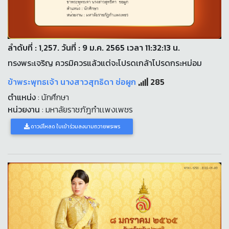
ลำดับที่ : 1,257. วันที่ : 9 ม.ค. 2565 เวลา 11:32:13 น.
ทรงพระเจริญ ควรมิควรแล้วแต่จะโปรดเกล้าโปรดกระหม่อม
ข้าพระพุทธเจ้า นางสาวสุทธิดา ช่อผูก
285
ตำแหน่ง
: นักศึกษา
หน่วยงาน
: มหาลัยราชภัฎกำเเพงเพชร
ดาวน์โหลด ใบเข้าร่วมลงนามถวายพระพร