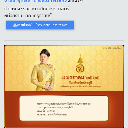
ข้าพระพุทธเจ้า นางอมรา ศรีแก้ว
274
ตำแหน่ง
: รองคณบดีคณะครุศาสตร์
หน่วยงาน
: คณะครุศาสตร์
ดาวน์โหลด ใบเข้าร่วมลงนามถวายพระพร