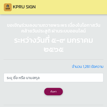
KPRU SIGN
ขอเชิญร่วมลงนามถวายพระพร เนื่องในโอกาสวัน
คล้ายวันประสูติ ผ่านระบบออนไลน์
ระหว่างวันที่ ๕-๙ มกราคม
๒๕๖๕
จำนวน 1,281 ข้อความ
ค้นหา