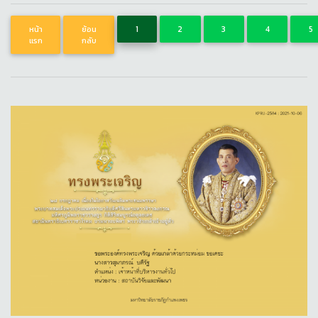
หน้า
ย้อน
1
2
3
4
5
แรก
กลับ