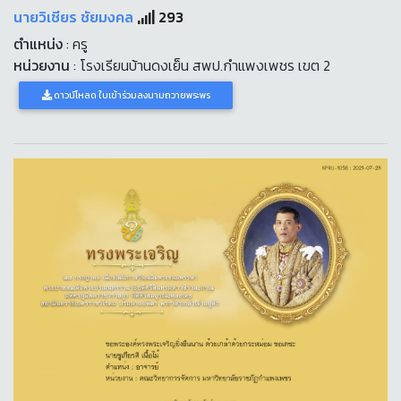
นายวิเชียร ชัยมงคล
293
ตำแหน่ง
: ครู
หน่วยงาน
: โรงเรียนบ้านดงเย็น สพป.กำแพงเพชร เขต 2
ดาวน์โหลด ใบเข้าร่วมลงนามถวายพระพร