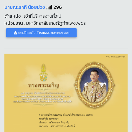
นายณะราทิ น้อยม่วง
296
ตำแหน่ง
: เจ้าที่บริหารงานทั่วไป
หน่วยงาน
: มหาวิทยาลัยราชภัฏกำแพงเพชร
ดาวน์โหลด ใบเข้าร่วมลงนามถวายพระพร