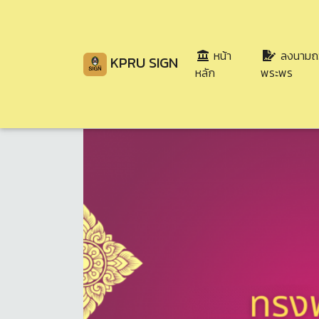
หน้า
ลงนามถ
KPRU SIGN
(current)
หลัก
พระพร
Share
Download
125