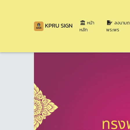
หน้า
ลงนามถ
KPRU SIGN
(current)
หลัก
พระพร
Share
Download
110